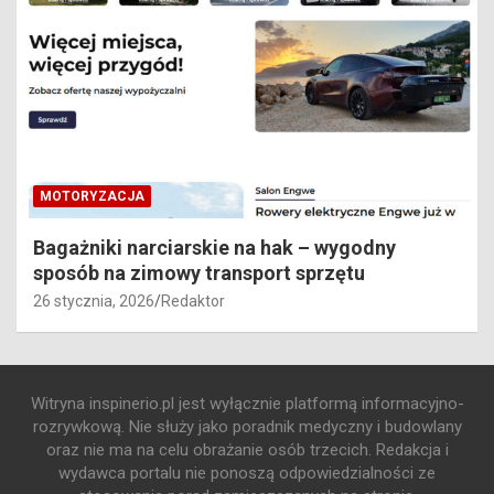
MOTORYZACJA
Bagażniki narciarskie na hak – wygodny
sposób na zimowy transport sprzętu
26 stycznia, 2026
Redaktor
Witryna inspinerio.pl jest wyłącznie platformą informacyjno-
rozrywkową. Nie służy jako poradnik medyczny i budowlany
oraz nie ma na celu obrażanie osób trzecich. Redakcja i
wydawca portalu nie ponoszą odpowiedzialności ze