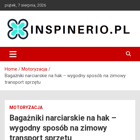
Skip
piątek, 7 sierpnia, 2026
to
content
Blog
Inspinerio
Home
Motoryzacja
Bagażniki narciarskie na hak – wygodny sposób na zimowy
transport sprzętu
MOTORYZACJA
Bagażniki narciarskie na hak –
wygodny sposób na zimowy
transport sprzętu