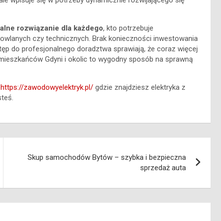
ale wpisuje się w potrzeby dynamicznie rozwijającego się
alne rozwiązanie dla każdego
, kto potrzebuje
dowlanych czy technicznych. Brak konieczności inwestowania
tęp do profesjonalnego doradztwa sprawiają, że coraz więcej
a mieszkańców Gdyni i okolic to wygodny sposób na sprawną
https://zawodowyelektryk.pl/
gdzie znajdziesz elektryka z
steś.
Skup samochodów Bytów – szybka i bezpieczna
sprzedaż auta