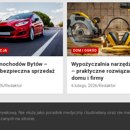
CJA
DOM I OGRÓD
mochodów Bytów –
Wypożyczalnia narzędz
 bezpieczna sprzedaż
– praktyczne rozwiązan
domu i firmy
26
Redaktor
6 lutego, 2026
Redaktor
ozrywkową. Nie służy jako poradnik medyczny i budowlany oraz nie ma
zanych na stronie.