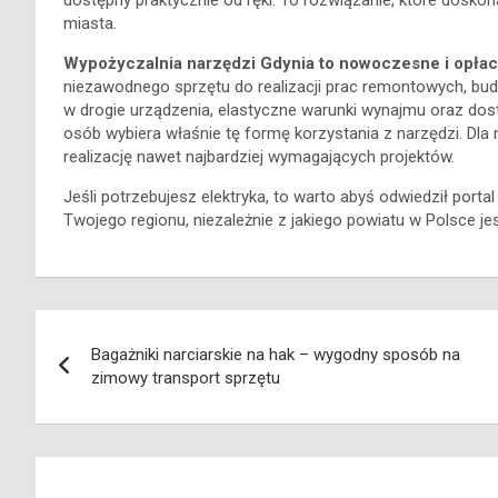
dostępny praktycznie od ręki. To rozwiązanie, które doskon
miasta.
Wypożyczalnia narzędzi Gdynia to nowoczesne i opłac
niezawodnego sprzętu do realizacji prac remontowych, bu
w drogie urządzenia, elastyczne warunki wynajmu oraz dos
osób wybiera właśnie tę formę korzystania z narzędzi. Dl
realizację nawet najbardziej wymagających projektów.
Jeśli potrzebujesz elektryka, to warto abyś odwiedził portal
Twojego regionu, niezależnie z jakiego powiatu w Polsce je
Nawigacja
Bagażniki narciarskie na hak – wygodny sposób na
wpisu
zimowy transport sprzętu