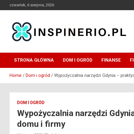
Skip
czwartek, 6 sierpnia, 2026
to
content
Blog
Inspinerio
STRONA GŁÓWNA
DOM I OGRÓD
FINANSE
F
Home
Dom i ogród
Wypożyczalnia narzędzi Gdynia – praktyc
DOM I OGRÓD
Wypożyczalnia narzędzi Gdynia
domu i firmy