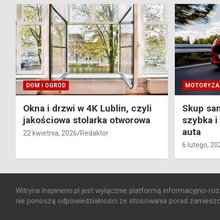
DOM I OGRÓD
MOTORYZA
Okna i drzwi w 4K Lublin, czyli
Skup sa
jakościowa stolarka otworowa
szybka i
auta
22 kwietnia, 2026
Redaktor
6 lutego, 20
Witryna inspinerio.pl jest wyłącznie platformą informacyjno-r
nie ponoszą odpowiedzialności ze stosowania porad zamieszc