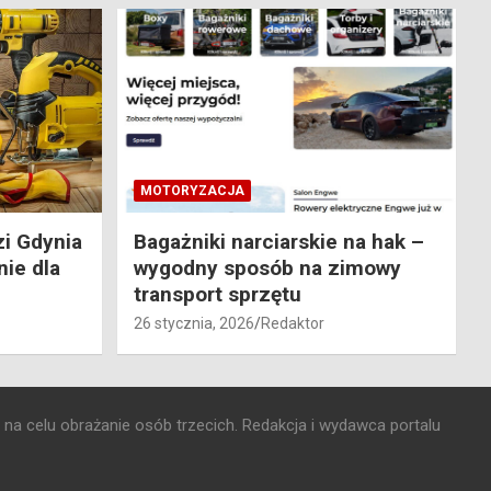
MOTORYZACJA
i Gdynia
Bagażniki narciarskie na hak –
ie dla
wygodny sposób na zimowy
transport sprzętu
26 stycznia, 2026
Redaktor
 na celu obrażanie osób trzecich. Redakcja i wydawca portalu