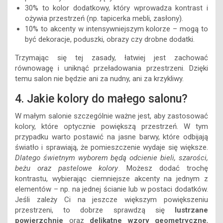
30% to kolor dodatkowy, który wprowadza kontrast i
ożywia przestrzeń (np. tapicerka mebli, zasłony).
10% to akcenty w intensywniejszym kolorze – mogą to
być dekoracje, poduszki, obrazy czy drobne dodatki.
Trzymając się tej zasady, łatwiej jest zachować
równowagę i uniknąć przeładowania przestrzeni. Dzięki
temu salon nie będzie ani za nudny, ani za krzykliwy.
4. Jakie kolory do małego salonu?
W małym salonie szczególnie ważne jest, aby zastosować
kolory, które optycznie powiększą przestrzeń. W tym
przypadku warto postawić na jasne barwy, które odbijają
światło i sprawiają, że pomieszczenie wydaje się większe.
Dlatego świetnym wyborem będą odcienie bieli, szarości,
beżu oraz pastelowe kolory
. Możesz dodać trochę
kontrastu, wybierając ciemniejsze akcenty na jednym z
elementów – np. na jednej ścianie lub w postaci dodatków.
Jeśli zależy Ci na jeszcze większym powiększeniu
przestrzeni, to dobrze sprawdzą się
lustrzane
powierzchnie
oraz
delikatne wzory geometryczne
,