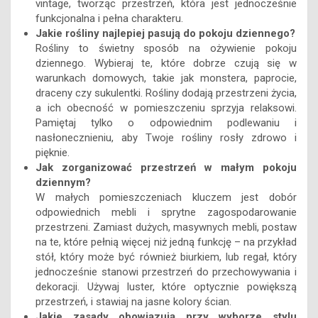
vintage, tworząc przestrzeń, która jest jednocześnie
funkcjonalna i pełna charakteru.
Jakie rośliny najlepiej pasują do pokoju dziennego?
Rośliny to świetny sposób na ożywienie pokoju
dziennego. Wybieraj te, które dobrze czują się w
warunkach domowych, takie jak monstera, paprocie,
draceny czy sukulentki. Rośliny dodają przestrzeni życia,
a ich obecność w pomieszczeniu sprzyja relaksowi.
Pamiętaj tylko o odpowiednim podlewaniu i
nasłonecznieniu, aby Twoje rośliny rosły zdrowo i
pięknie.
Jak zorganizować przestrzeń w małym pokoju
dziennym?
W małych pomieszczeniach kluczem jest dobór
odpowiednich mebli i sprytne zagospodarowanie
przestrzeni. Zamiast dużych, masywnych mebli, postaw
na te, które pełnią więcej niż jedną funkcję – na przykład
stół, który może być również biurkiem, lub regał, który
jednocześnie stanowi przestrzeń do przechowywania i
dekoracji. Używaj luster, które optycznie powiększą
przestrzeń, i stawiaj na jasne kolory ścian.
Jakie zasady obowiązują przy wyborze stylu