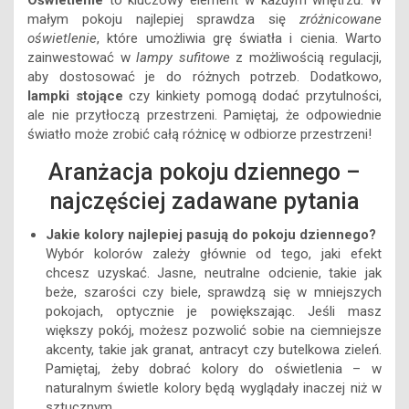
Oświetlenie
to kluczowy element w każdym wnętrzu. W
małym pokoju najlepiej sprawdza się
zróżnicowane
oświetlenie
, które umożliwia grę światła i cienia. Warto
zainwestować w
lampy sufitowe
z możliwością regulacji,
aby dostosować je do różnych potrzeb. Dodatkowo,
lampki stojące
czy kinkiety pomogą dodać przytulności,
ale nie przytłoczą przestrzeni. Pamiętaj, że odpowiednie
światło może zrobić całą różnicę w odbiorze przestrzeni!
Aranżacja pokoju dziennego –
najczęściej zadawane pytania
Jakie kolory najlepiej pasują do pokoju dziennego?
Wybór kolorów zależy głównie od tego, jaki efekt
chcesz uzyskać. Jasne, neutralne odcienie, takie jak
beże, szarości czy biele, sprawdzą się w mniejszych
pokojach, optycznie je powiększając. Jeśli masz
większy pokój, możesz pozwolić sobie na ciemniejsze
akcenty, takie jak granat, antracyt czy butelkowa zieleń.
Pamiętaj, żeby dobrać kolory do oświetlenia – w
naturalnym świetle kolory będą wyglądały inaczej niż w
sztucznym.