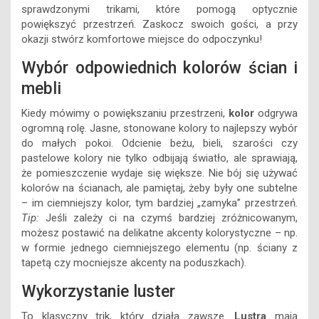
sprawdzonymi trikami, które pomogą optycznie
powiększyć przestrzeń. Zaskocz swoich gości, a przy
okazji stwórz komfortowe miejsce do odpoczynku!
Wybór odpowiednich kolorów ścian i
mebli
Kiedy mówimy o powiększaniu przestrzeni,
kolor
odgrywa
ogromną rolę. Jasne, stonowane kolory to najlepszy wybór
do małych pokoi. Odcienie beżu, bieli, szarości czy
pastelowe kolory nie tylko odbijają światło, ale sprawiają,
że pomieszczenie wydaje się większe. Nie bój się używać
kolorów na ścianach, ale pamiętaj, żeby były one subtelne
– im ciemniejszy kolor, tym bardziej „zamyka” przestrzeń.
Tip:
Jeśli zależy ci na czymś bardziej zróżnicowanym,
możesz postawić na delikatne akcenty kolorystyczne – np.
w formie jednego ciemniejszego elementu (np. ściany z
tapetą czy mocniejsze akcenty na poduszkach).
Wykorzystanie luster
To klasyczny trik, który działa zawsze.
Lustra
mają