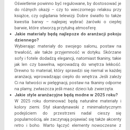
Oświetlenie powinno być regulowane, by dostosować je
do różnych okazji – czy to wieczornego relaksu przy
książce, czy oglądania telewizji. Dobre światło to także
kwestia barwy – najlepiej wybrać żarówki o ciepłej
barwie, które stworzą przytulną atmosferę.
Jakie materiały będą najlepsze do aranżacji pokoju
dziennego?
Wybierając materiały do swojego salonu, postaw na
trwałość, ale także przyjemność w dotyku. Skórzane
sofy i fotele dodadzą elegancji, natomiast tkaniny, takie
jak len czy bawełna, wprowadzą do wnętrza lekkość.
Drewno to materiał, który sprawdzi się niemal w każdej
aranżacji, wprowadzając ciepło do wnętrza. Jeśli zależy
Ci na łatwości w pielęgnacji, postaw na tkaniny odporne
na plamy, zwłaszcza jeśli masz dzieci lub zwierzęta.
Jakie style aranżacyjne będą modne w 2025 roku?
W 2025 roku dominować będą naturalne materiały i
kolory ziemi. Styl skandynawski z minimalistycznym
podejściem do przestrzeni nadal cieszy się
popularnością, ale zaczynają pojawiać się także akcenty
retro i boho. Warto łączyć elementy nowoczesne z