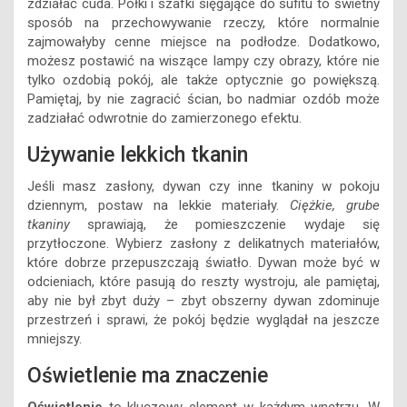
zdziałać cuda. Półki i szafki sięgające do sufitu to świetny
sposób na przechowywanie rzeczy, które normalnie
zajmowałyby cenne miejsce na podłodze. Dodatkowo,
możesz postawić na wiszące lampy czy obrazy, które nie
tylko ozdobią pokój, ale także optycznie go powiększą.
Pamiętaj, by nie zagracić ścian, bo nadmiar ozdób może
zadziałać odwrotnie do zamierzonego efektu.
Używanie lekkich tkanin
Jeśli masz zasłony, dywan czy inne tkaniny w pokoju
dziennym, postaw na lekkie materiały.
Ciężkie, grube
tkaniny
sprawiają, że pomieszczenie wydaje się
przytłoczone. Wybierz zasłony z delikatnych materiałów,
które dobrze przepuszczają światło. Dywan może być w
odcieniach, które pasują do reszty wystroju, ale pamiętaj,
aby nie był zbyt duży – zbyt obszerny dywan zdominuje
przestrzeń i sprawi, że pokój będzie wyglądał na jeszcze
mniejszy.
Oświetlenie ma znaczenie