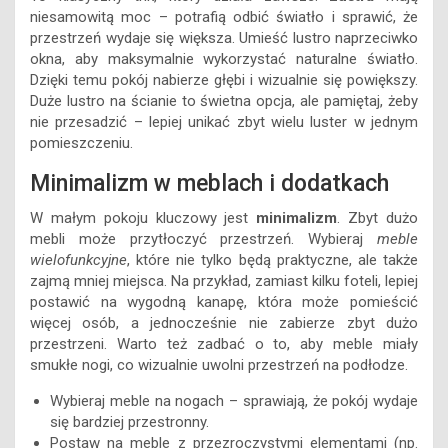
niesamowitą moc – potrafią odbić światło i sprawić, że
przestrzeń wydaje się większa. Umieść lustro naprzeciwko
okna, aby maksymalnie wykorzystać naturalne światło.
Dzięki temu pokój nabierze głębi i wizualnie się powiększy.
Duże lustro na ścianie to świetna opcja, ale pamiętaj, żeby
nie przesadzić – lepiej unikać zbyt wielu luster w jednym
pomieszczeniu.
Minimalizm w meblach i dodatkach
W małym pokoju kluczowy jest
minimalizm
. Zbyt dużo
mebli może przytłoczyć przestrzeń. Wybieraj
meble
wielofunkcyjne
, które nie tylko będą praktyczne, ale także
zajmą mniej miejsca. Na przykład, zamiast kilku foteli, lepiej
postawić na wygodną kanapę, która może pomieścić
więcej osób, a jednocześnie nie zabierze zbyt dużo
przestrzeni. Warto też zadbać o to, aby meble miały
smukłe nogi, co wizualnie uwolni przestrzeń na podłodze.
Wybieraj meble na nogach – sprawiają, że pokój wydaje
się bardziej przestronny.
Postaw na meble z przezroczystymi elementami (np.