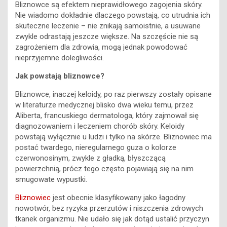
Bliznowce są efektem nieprawidłowego zagojenia skóry.
Nie wiadomo dokładnie dlaczego powstają, co utrudnia ich
skuteczne leczenie – nie znikają samoistnie, a usuwane
zwykle odrastają jeszcze większe. Na szczęście nie są
zagrożeniem dla zdrowia, mogą jednak powodować
nieprzyjemne dolegliwości.
Jak powstają bliznowce?
Bliznowce, inaczej keloidy, po raz pierwszy zostały opisane
w literaturze medycznej blisko dwa wieku temu, przez
Aliberta, francuskiego dermatologa, który zajmował się
diagnozowaniem i leczeniem chorób skóry. Keloidy
powstają wyłącznie u ludzi i tylko na skórze. Bliznowiec ma
postać twardego, nieregularnego guza o kolorze
czerwonosinym, zwykle z gładką, błyszczącą
powierzchnią, prócz tego często pojawiają się na nim
smugowate wypustki.
Bliznowiec
jest obecnie klasyfikowany jako łagodny
nowotwór, bez ryzyka przerzutów i niszczenia zdrowych
tkanek organizmu. Nie udało się jak dotąd ustalić przyczyn