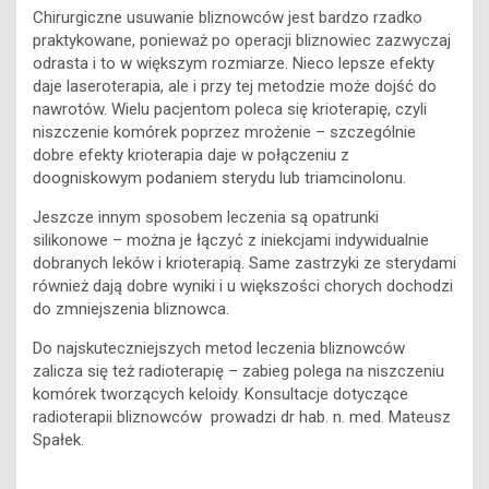
Chirurgiczne usuwanie bliznowców jest bardzo rzadko
praktykowane, ponieważ po operacji bliznowiec zazwyczaj
odrasta i to w większym rozmiarze. Nieco lepsze efekty
daje laseroterapia, ale i przy tej metodzie może dojść do
nawrotów. Wielu pacjentom poleca się krioterapię, czyli
niszczenie komórek poprzez mrożenie – szczególnie
dobre efekty krioterapia daje w połączeniu z
doogniskowym podaniem sterydu lub triamcinolonu.
Jeszcze innym sposobem leczenia są opatrunki
silikonowe – można je łączyć z iniekcjami indywidualnie
dobranych leków i krioterapią. Same zastrzyki ze sterydami
również dają dobre wyniki i u większości chorych dochodzi
do zmniejszenia bliznowca.
Do najskuteczniejszych metod leczenia bliznowców
zalicza się też radioterapię – zabieg polega na niszczeniu
komórek tworzących keloidy. Konsultacje dotyczące
radioterapii bliznowców prowadzi dr hab. n. med. Mateusz
Spałek.