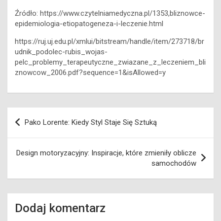
Źródło: https://www.czytelniamedyczna.pl/1353,bliznowce-
epidemiologia-etiopatogeneza-i-leczenie.html
https://ruj.uj.edu.pl/xmlui/bitstream/handle/item/273718/br
udnik_podolec-rubis_wojas-
pelc_problemy_terapeutyczne_zwiazane_z_leczeniem_bli
znowcow_2006.pdf?sequence=1&isAllowed=y
Nawigacja
Pako Lorente: Kiedy Styl Staje Się Sztuką
wpisu
Design motoryzacyjny: Inspiracje, które zmieniły oblicze
samochodów
Dodaj komentarz