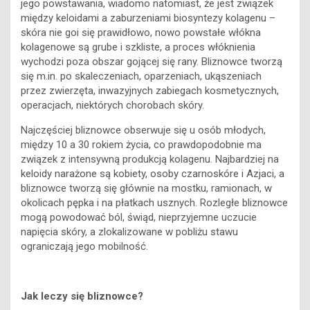
jego powstawania, wiadomo natomiast, że jest związek
między keloidami a zaburzeniami biosyntezy kolagenu –
skóra nie goi się prawidłowo, nowo powstałe włókna
kolagenowe są grube i szkliste, a proces włóknienia
wychodzi poza obszar gojącej się rany. Bliznowce tworzą
się m.in. po skaleczeniach, oparzeniach, ukąszeniach
przez zwierzęta, inwazyjnych zabiegach kosmetycznych,
operacjach, niektórych chorobach skóry.
Najczęściej bliznowce obserwuje się u osób młodych,
między 10 a 30 rokiem życia, co prawdopodobnie ma
związek z intensywną produkcją kolagenu. Najbardziej na
keloidy narażone są kobiety, osoby czarnoskóre i Azjaci, a
bliznowce tworzą się głównie na mostku, ramionach, w
okolicach pępka i na płatkach usznych. Rozległe bliznowce
mogą powodować ból, świąd, nieprzyjemne uczucie
napięcia skóry, a zlokalizowane w pobliżu stawu
ograniczają jego mobilność.
Jak leczy się bliznowce?