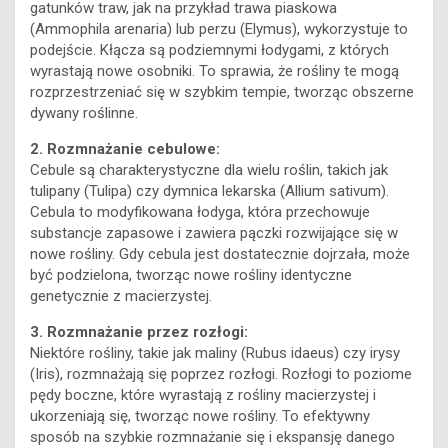
gatunków traw, jak na przykład trawa piaskowa
(Ammophila arenaria) lub perzu (Elymus), wykorzystuje to
podejście. Kłącza są podziemnymi łodygami, z których
wyrastają nowe osobniki. To sprawia, że rośliny te mogą
rozprzestrzeniać się w szybkim tempie, tworząc obszerne
dywany roślinne.
2. Rozmnażanie cebulowe:
Cebule są charakterystyczne dla wielu roślin, takich jak
tulipany (Tulipa) czy dymnica lekarska (Allium sativum).
Cebula to modyfikowana łodyga, która przechowuje
substancje zapasowe i zawiera pączki rozwijające się w
nowe rośliny. Gdy cebula jest dostatecznie dojrzała, może
być podzielona, tworząc nowe rośliny identyczne
genetycznie z macierzystej.
3. Rozmnażanie przez rozłogi:
Niektóre rośliny, takie jak maliny (Rubus idaeus) czy irysy
(Iris), rozmnażają się poprzez rozłogi. Rozłogi to poziome
pędy boczne, które wyrastają z rośliny macierzystej i
ukorzeniają się, tworząc nowe rośliny. To efektywny
sposób na szybkie rozmnażanie się i ekspansję danego