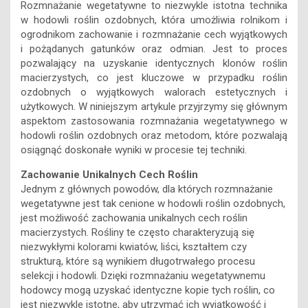
Rozmnażanie wegetatywne to niezwykle istotna technika
w hodowli roślin ozdobnych, która umożliwia rolnikom i
ogrodnikom zachowanie i rozmnażanie cech wyjątkowych
i pożądanych gatunków oraz odmian. Jest to proces
pozwalający na uzyskanie identycznych klonów roślin
macierzystych, co jest kluczowe w przypadku roślin
ozdobnych o wyjątkowych walorach estetycznych i
użytkowych. W niniejszym artykule przyjrzymy się głównym
aspektom zastosowania rozmnażania wegetatywnego w
hodowli roślin ozdobnych oraz metodom, które pozwalają
osiągnąć doskonałe wyniki w procesie tej techniki.
Zachowanie Unikalnych Cech Roślin
Jednym z głównych powodów, dla których rozmnażanie
wegetatywne jest tak cenione w hodowli roślin ozdobnych,
jest możliwość zachowania unikalnych cech roślin
macierzystych. Rośliny te często charakteryzują się
niezwykłymi kolorami kwiatów, liści, kształtem czy
strukturą, które są wynikiem długotrwałego procesu
selekcji i hodowli. Dzięki rozmnażaniu wegetatywnemu
hodowcy mogą uzyskać identyczne kopie tych roślin, co
jest niezwykle istotne, aby utrzymać ich wyjątkowość i