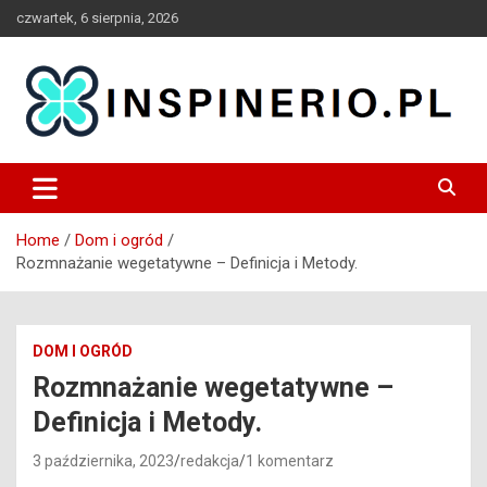
Skip
czwartek, 6 sierpnia, 2026
to
content
Blog
Inspinerio
Home
Dom i ogród
Rozmnażanie wegetatywne – Definicja i Metody.
DOM I OGRÓD
Rozmnażanie wegetatywne –
Definicja i Metody.
3 października, 2023
redakcja
1 komentarz