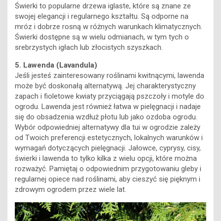
Świerki to popularne drzewa iglaste, które są znane ze
swojej elegancji i regularnego kształtu. Są odporne na
mróz i dobrze rosną w różnych warunkach klimatycznych.
Świerki dostępne są w wielu odmianach, w tym tych o
srebrzystych igłach lub złocistych szyszkach.
5. Lawenda (Lavandula)
Jeśli jesteś zainteresowany roślinami kwitnącymi, lawenda
może być doskonałą alternatywą. Jej charakterystyczny
zapach i fioletowe kwiaty przyciągają pszczoły i motyle do
ogrodu. Lawenda jest również łatwa w pielęgnacji i nadaje
się do obsadzenia wzdłuż płotu lub jako ozdoba ogrodu.
Wybór odpowiedniej alternatywy dla tui w ogrodzie zależy
od Twoich preferencji estetycznych, lokalnych warunków i
wymagań dotyczących pielęgnacji. Jałowce, cyprysy, cisy,
świerki i lawenda to tylko kilka z wielu opcji, które można
rozważyć. Pamiętaj o odpowiednim przygotowaniu gleby i
regularnej opiece nad roślinami, aby cieszyć się pięknym i
zdrowym ogrodem przez wiele lat.