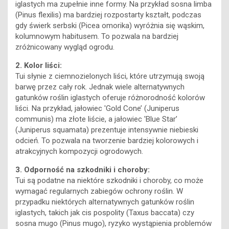
iglastych ma zupełnie inne formy. Na przykład sosna limba
(Pinus flexilis) ma bardziej rozpostarty kształt, podczas
gdy świerk serbski (Picea omorika) wyróżnia się wąskim,
kolumnowym habitusem. To pozwala na bardziej
zróżnicowany wygląd ogrodu.
2. Kolor liści:
Tui słynie z ciemnozielonych liści, które utrzymują swoją
barwę przez cały rok. Jednak wiele alternatywnych
gatunków roślin iglastych oferuje różnorodność kolorów
liści. Na przykład, jałowiec 'Gold Cone’ (Juniperus
communis) ma złote liście, a jałowiec 'Blue Star’
(Juniperus squamata) prezentuje intensywnie niebieski
odcień. To pozwala na tworzenie bardziej kolorowych i
atrakcyjnych kompozycji ogrodowych.
3. Odporność na szkodniki i choroby:
Tui są podatne na niektóre szkodniki i choroby, co może
wymagać regularnych zabiegów ochrony roślin. W
przypadku niektórych alternatywnych gatunków roślin
iglastych, takich jak cis pospolity (Taxus baccata) czy
sosna mugo (Pinus mugo), ryzyko wystąpienia problemów