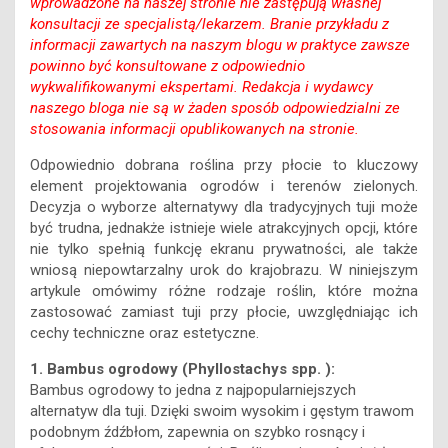
wprowadzone na naszej stronie nie zastępują własnej
konsultacji ze specjalistą/lekarzem. Branie przykładu z
informacji zawartych na naszym blogu w praktyce zawsze
powinno być konsultowane z odpowiednio
wykwalifikowanymi ekspertami. Redakcja i wydawcy
naszego bloga nie są w żaden sposób odpowiedzialni ze
stosowania informacji opublikowanych na stronie.
Odpowiednio dobrana roślina przy płocie to kluczowy
element projektowania ogrodów i terenów zielonych.
Decyzja o wyborze alternatywy dla tradycyjnych tuji może
być trudna, jednakże istnieje wiele atrakcyjnych opcji, które
nie tylko spełnią funkcję ekranu prywatności, ale także
wniosą niepowtarzalny urok do krajobrazu. W niniejszym
artykule omówimy różne rodzaje roślin, które można
zastosować zamiast tuji przy płocie, uwzględniając ich
cechy techniczne oraz estetyczne.
1. Bambus ogrodowy (Phyllostachys spp. ):
Bambus ogrodowy to jedna z najpopularniejszych
alternatyw dla tuji. Dzięki swoim wysokim i gęstym trawom
podobnym źdźbłom, zapewnia on szybko rosnący i