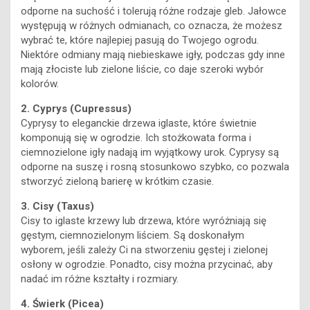
odporne na suchość i tolerują różne rodzaje gleb. Jałowce
występują w różnych odmianach, co oznacza, że ​​możesz
wybrać te, które najlepiej pasują do Twojego ogrodu.
Niektóre odmiany mają niebieskawe igły, podczas gdy inne
mają złociste lub zielone liście, co daje szeroki wybór
kolorów.
2. Cyprys (Cupressus)
Cyprysy to eleganckie drzewa iglaste, które świetnie
komponują się w ogrodzie. Ich stożkowata forma i
ciemnozielone igły nadają im wyjątkowy urok. Cyprysy są
odporne na suszę i rosną stosunkowo szybko, co pozwala
stworzyć zieloną barierę w krótkim czasie.
3. Cisy (Taxus)
Cisy to iglaste krzewy lub drzewa, które wyróżniają się
gęstym, ciemnozielonym liściem. Są doskonałym
wyborem, jeśli zależy Ci na stworzeniu gęstej i zielonej
osłony w ogrodzie. Ponadto, cisy można przycinać, aby
nadać im różne kształty i rozmiary.
4. Świerk (Picea)