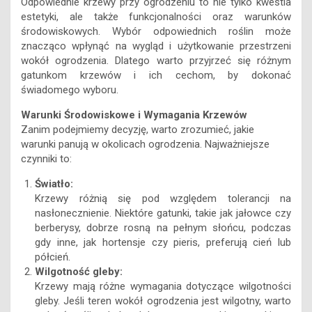
Odpowiednie krzewy przy ogrodzeniu to nie tylko kwestia
estetyki, ale także funkcjonalności oraz warunków
środowiskowych. Wybór odpowiednich roślin może
znacząco wpłynąć na wygląd i użytkowanie przestrzeni
wokół ogrodzenia. Dlatego warto przyjrzeć się różnym
gatunkom krzewów i ich cechom, by dokonać
świadomego wyboru.
Warunki Środowiskowe i Wymagania Krzewów
Zanim podejmiemy decyzję, warto zrozumieć, jakie
warunki panują w okolicach ogrodzenia. Najważniejsze
czynniki to:
Światło:
Krzewy różnią się pod względem tolerancji na
nasłonecznienie. Niektóre gatunki, takie jak jałowce czy
berberysy, dobrze rosną na pełnym słońcu, podczas
gdy inne, jak hortensje czy pieris, preferują cień lub
półcień.
Wilgotność gleby:
Krzewy mają różne wymagania dotyczące wilgotności
gleby. Jeśli teren wokół ogrodzenia jest wilgotny, warto