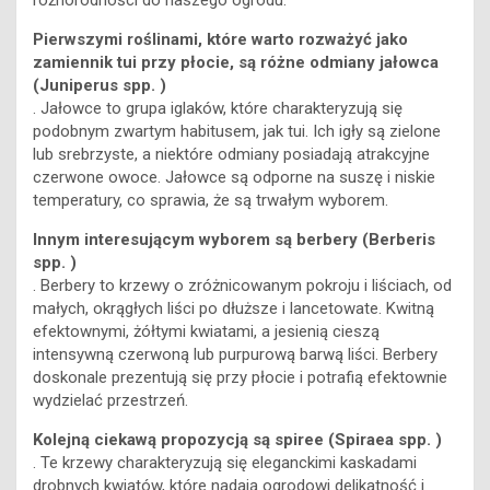
różnorodności do naszego ogrodu.
Pierwszymi roślinami, które warto rozważyć jako
zamiennik tui przy płocie, są różne odmiany jałowca
(Juniperus spp. )
. Jałowce to grupa iglaków, które charakteryzują się
podobnym zwartym habitusem, jak tui. Ich igły są zielone
lub srebrzyste, a niektóre odmiany posiadają atrakcyjne
czerwone owoce. Jałowce są odporne na suszę i niskie
temperatury, co sprawia, że są trwałym wyborem.
Innym interesującym wyborem są berbery (Berberis
spp. )
. Berbery to krzewy o zróżnicowanym pokroju i liściach, od
małych, okrągłych liści po dłuższe i lancetowate. Kwitną
efektownymi, żółtymi kwiatami, a jesienią cieszą
intensywną czerwoną lub purpurową barwą liści. Berbery
doskonale prezentują się przy płocie i potrafią efektownie
wydzielać przestrzeń.
Kolejną ciekawą propozycją są spiree (Spiraea spp. )
. Te krzewy charakteryzują się eleganckimi kaskadami
drobnych kwiatów, które nadają ogrodowi delikatność i