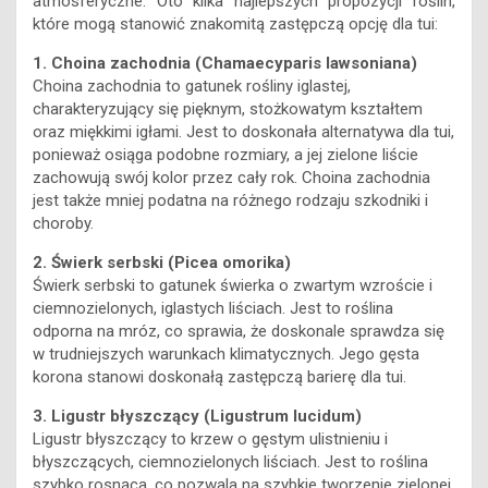
atmosferyczne. Oto kilka najlepszych propozycji roślin,
które mogą stanowić znakomitą zastępczą opcję dla tui:
1. Choina zachodnia (Chamaecyparis lawsoniana)
Choina zachodnia to gatunek rośliny iglastej,
charakteryzujący się pięknym, stożkowatym kształtem
oraz miękkimi igłami. Jest to doskonała alternatywa dla tui,
ponieważ osiąga podobne rozmiary, a jej zielone liście
zachowują swój kolor przez cały rok. Choina zachodnia
jest także mniej podatna na różnego rodzaju szkodniki i
choroby.
2. Świerk serbski (Picea omorika)
Świerk serbski to gatunek świerka o zwartym wzroście i
ciemnozielonych, iglastych liściach. Jest to roślina
odporna na mróz, co sprawia, że doskonale sprawdza się
w trudniejszych warunkach klimatycznych. Jego gęsta
korona stanowi doskonałą zastępczą barierę dla tui.
3. Ligustr błyszczący (Ligustrum lucidum)
Ligustr błyszczący to krzew o gęstym ulistnieniu i
błyszczących, ciemnozielonych liściach. Jest to roślina
szybko rosnąca, co pozwala na szybkie tworzenie zielonej