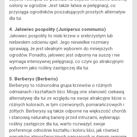
osłony w ogrodzie. Jest także łatwa w pielęgnacji, co
przyciąga ogrodników poszukujących prostych alternatyw
dla tui.
4. Jałowiec pospolity (Juniperus communis)
Jałowiec pospolity to niski krzew o srebrzystym lub
niebieskim odcieniu igieł. Jego niewielkie rozmiary
sprawiają, że jest idealnym wyborem do mniejszych
ogrodów. Ponadto, jałowiec jest odporny na suszę i nie
wymaga intensywnej pielęgnacji, co czyni go atrakcyjnym
wyborem jako rośliny zastępczej dla tui.
5. Berberys (Berberis)
Berberysy to różnorodna grupa krzewów o różnych
odmianach i kształtach liści. Mogą one stanowić ciekawą
alternatywę dla tui ze względu na swoje atrakcyjne liście o
różnych kolorach, w tym czerwonych, pomarańczowych i
żółtych. Berberysy są także odporne na większość chorób
i stanowią naturalną barierę przed intruzami, wybierając
rośliny zastępcze dla tui, warto rozważyć swoje
preferencje odnośnie kształtu i koloru liści, jak również
warunków atmosferycznych panujących w danym regionie.