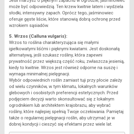
Jeśli marzysz o pięknym zapachu w ogrodzie, jaśminowiec
może być odpowiedzią. Ten krzew kwitnie latem i wydziela
słodki, intensywny zapach. Oprócz tego, jaśminowiec
oferuje gęste liście, które stanowią dobrą ochronę przed
wzrokiem sąsiadów.
5. Wrzos (Calluna vulgaris):
Wrzos to roślina charakteryzująca się małymi
igiełkowatymi liśćmi i pięknymi kwiatami. Jest doskonałą
alternatywą, jeśli szukasz rośliny, która zapewni
prywatność przez większą część roku, zwłaszcza jesienią,
kiedy to kwitnie. Wrzos jest również odporne na suszę i
wymaga minimalnej pielęgnacji.
Wybór odpowiednich roślin zamiast tuji przy płocie zależy
od wielu czynników, w tym klimatu, lokalnych warunków
glebowych i osobistych preferencji estetycznych. Przed
podjęciem decyzji warto skonsultować się z lokalnym
ogrodnikiem lub architektem krajobrazu, aby wybrać
rośliny, które najlepiej spełnią Twoje oczekiwania. Pamiętaj
także o regularnej pielęgnacji roślin, aby utrzymać je w
dobrej kondycji i cieszyć się efektami przez wiele lat.