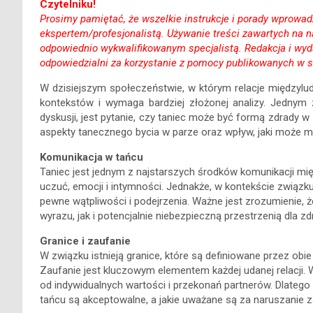
Czytelniku!
Prosimy pamiętać, że wszelkie instrukcje i porady wprowadz
ekspertem/profesjonalistą. Używanie treści zawartych na
odpowiednio wykwalifikowanym specjalistą. Redakcja i wyd
odpowiedzialni za korzystanie z pomocy publikowanych w s
W dzisiejszym społeczeństwie, w którym relacje międzyludz
kontekstów i wymaga bardziej złożonej analizy. Jednym 
dyskusji, jest pytanie, czy taniec może być formą zdrady 
aspekty tanecznego bycia w parze oraz wpływ, jaki może m
Komunikacja w tańcu
Taniec jest jednym z najstarszych środków komunikacji mię
uczuć, emocji i intymności. Jednakże, w kontekście związk
pewne wątpliwości i podejrzenia. Ważne jest zrozumienie,
wyrazu, jak i potencjalnie niebezpieczną przestrzenią dla zd
Granice i zaufanie
W związku istnieją granice, które są definiowane przez obi
Zaufanie jest kluczowym elementem każdej udanej relacji. 
od indywidualnych wartości i przekonań partnerów. Dlatego 
tańcu są akceptowalne, a jakie uważane są za naruszanie z