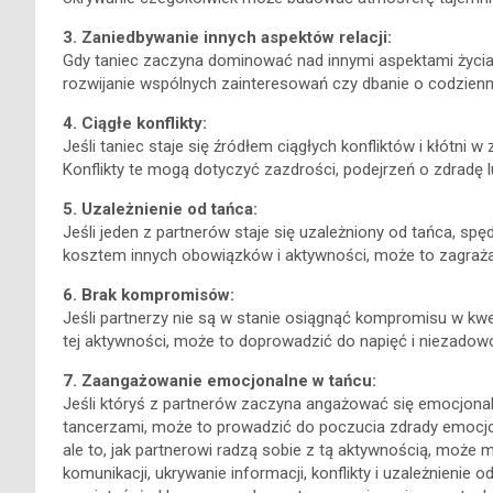
3. Zaniedbywanie innych aspektów relacji:
Gdy taniec zaczyna dominować nad innymi aspektami życia 
rozwijanie wspólnych zainteresowań czy dbanie o codzienn
4. Ciągłe konflikty:
Jeśli taniec staje się źródłem ciągłych konfliktów i kłótni w 
Konflikty te mogą dotyczyć zazdrości, podejrzeń o zdradę 
5. Uzależnienie od tańca:
Jeśli jeden z partnerów staje się uzależniony od tańca, sp
kosztem innych obowiązków i aktywności, może to zagrażać 
6. Brak kompromisów:
Jeśli partnerzy nie są w stanie osiągnąć kompromisu w kwe
tej aktywności, może to doprowadzić do napięć i niezadowo
7. Zaangażowanie emocjonalne w tańcu:
Jeśli któryś z partnerów zaczyna angażować się emocjonaln
tancerzami, może to prowadzić do poczucia zdrady emocjon
ale to, jak partnerowi radzą sobie z tą aktywnością, może m
komunikacji, ukrywanie informacji, konflikty i uzależnieni