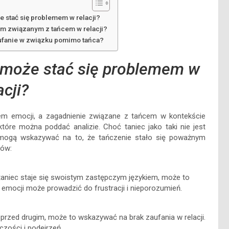
że stać się problemem w relacji?
em związanym z tańcem w relacji?
aufanie w związku pomimo tańca?
c może stać się problemem w
acji?
tem emocji, a zagadnienie związane z tańcem w kontekście
óre można poddać analizie. Choć taniec jako taki nie jest
re mogą wskazywać na to, że tańczenie stało się poważnym
łów:
taniec staje się swoistym zastępczym językiem, może to
emocji może prowadzić do frustracji i nieporozumień.
przed drugim, może to wskazywać na brak zaufania w relacji.
zości i podejrzeń.