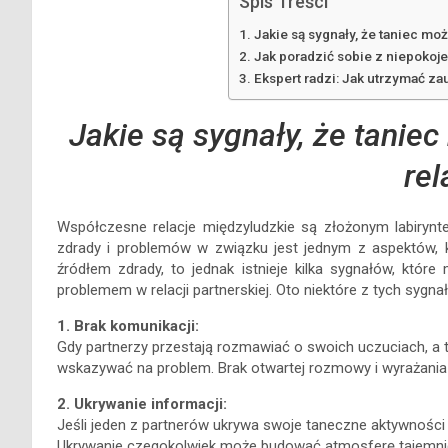
Spis Treści
Jakie są sygnały, że taniec mo
Jak poradzić sobie z niepokoj
Ekspert radzi: Jak utrzymać z
Jakie są sygnały, że tanie
rel
Współczesne relacje międzyludzkie są złożonym labiryn
zdrady i problemów w związku jest jednym z aspektów, kt
źródłem zdrady, to jednak istnieje kilka sygnałów, któ
problemem w relacji partnerskiej. Oto niektóre z tych sygna
1. Brak komunikacji:
Gdy partnerzy przestają rozmawiać o swoich uczuciach, a 
wskazywać na problem. Brak otwartej rozmowy i wyrażania 
2. Ukrywanie informacji:
Jeśli jeden z partnerów ukrywa swoje taneczne aktywności 
Ukrywanie czegokolwiek może budować atmosferę tajemnic