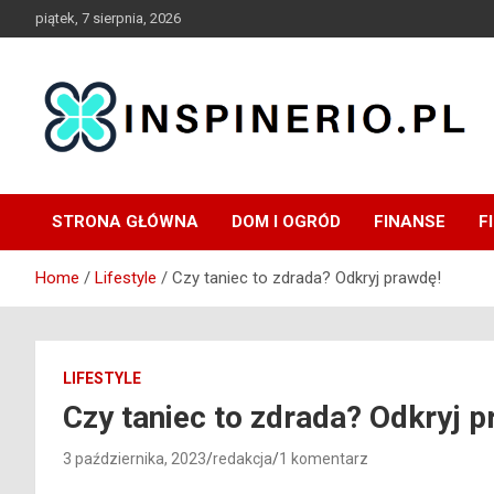
Skip
piątek, 7 sierpnia, 2026
to
content
Blog
Inspinerio
STRONA GŁÓWNA
DOM I OGRÓD
FINANSE
F
Home
Lifestyle
Czy taniec to zdrada? Odkryj prawdę!
LIFESTYLE
Czy taniec to zdrada? Odkryj p
3 października, 2023
redakcja
1 komentarz