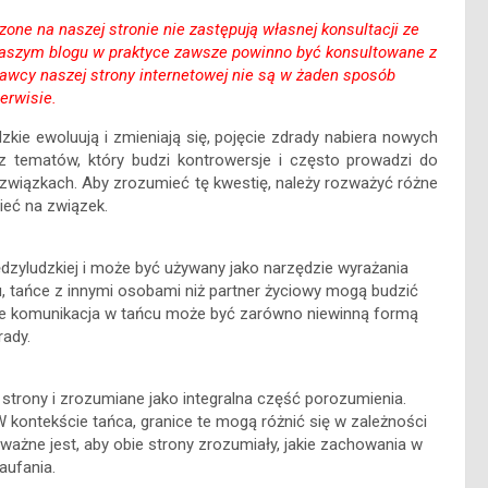
one na naszej stronie nie zastępują własnej konsultacji ze
 naszym blogu w praktyce zawsze powinno być konsultowane z
awcy naszej strony internetowej nie są w żaden sposób
erwisie.
kie ewoluują i zmieniają się, pojęcie zdrady nabiera nowych
z tematów, który budzi kontrowersje i często prowadzi do
w związkach. Aby zrozumieć tę kwestię, należy rozważyć różne
ieć na związek.
dzyludzkiej i może być używany jako narzędzie wyrażania
u, tańce z innymi osobami niż partner życiowy mogą budzić
 że komunikacja w tańcu może być zarówno niewinną formą
rady.
e strony i zrozumiane jako integralna część porozumienia.
W kontekście tańca, granice te mogą różnić się w zależności
ważne jest, aby obie strony zrozumiały, jakie zachowania w
aufania.