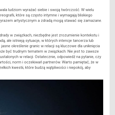
wala ludziom wyrażać siebie i swoją twórczość. W wielu
ografii, które są często intymne i wymagają bliskiego
y wyrazem artystycznym a zdradą mogą stawać się zamazane.
drady w związkach, niezbędne jest zrozumienie kontekstu i
ą, ale istnieją sytuacje, w których intencje tancerza lub
sne określenie granic w relacji są kluczowe dla uniknięcia
może być trudnym tematem w związkach. Nie jest to zawsze
ustalonych w relacji. Ostatecznie, odpowiedź na pytanie, czy
rtości, norm i oczekiwań partnerów. Warto pamiętać, że w
kich kwestii, które budzą wątpliwości i niepokój, aby