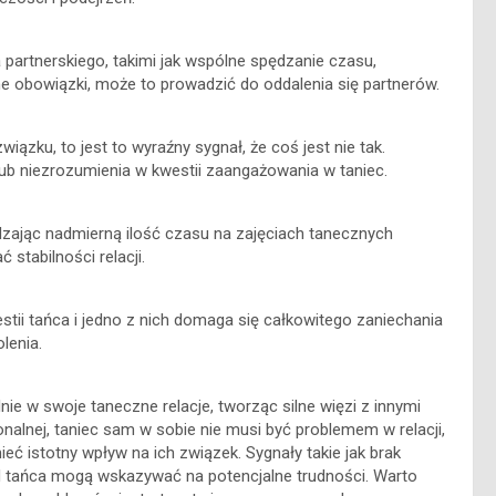
partnerskiego, takimi jak wspólne spędzanie czasu,
e obowiązki, może to prowadzić do oddalenia się partnerów.
związku, to jest to wyraźny sygnał, że coś jest nie tak.
lub niezrozumienia w kwestii zaangażowania w taniec.
ędzając nadmierną ilość czasu na zajęciach tanecznych
stabilności relacji.
stii tańca i jedno z nich domaga się całkowitego zaniechania
lenia.
ie w swoje taneczne relacje, tworząc silne więzi z innymi
alnej, taniec sam w sobie nie musi być problemem w relacji,
ieć istotny wpływ na ich związek. Sygnały takie jak brak
e od tańca mogą wskazywać na potencjalne trudności. Warto