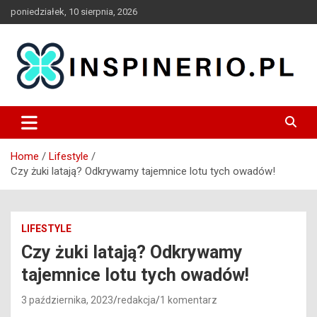
Skip
poniedziałek, 10 sierpnia, 2026
to
content
Blog
Inspinerio
Home
Lifestyle
Czy żuki latają? Odkrywamy tajemnice lotu tych owadów!
LIFESTYLE
Czy żuki latają? Odkrywamy
tajemnice lotu tych owadów!
3 października, 2023
redakcja
1 komentarz