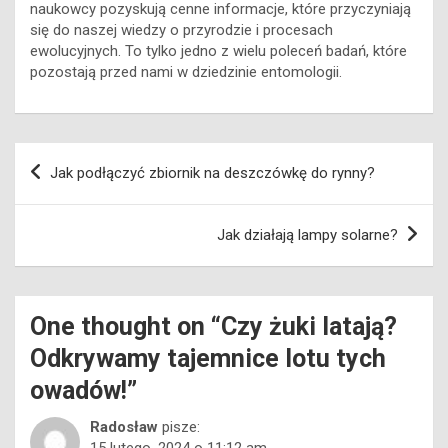
naukowcy pozyskują cenne informacje, które przyczyniają
się do naszej wiedzy o przyrodzie i procesach
ewolucyjnych. To tylko jedno z wielu poleceń badań, które
pozostają przed nami w dziedzinie entomologii.
Nawigacja
Jak podłączyć zbiornik na deszczówkę do rynny?
wpisu
Jak działają lampy solarne?
One thought on “
Czy żuki latają?
Odkrywamy tajemnice lotu tych
owadów!
”
Radosław
pisze:
15 lutego, 2024 o 11:12 am