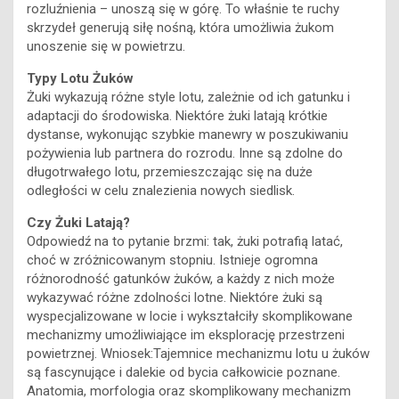
rozluźnienia – unoszą się w górę. To właśnie te ruchy
skrzydeł generują siłę nośną, która umożliwia żukom
unoszenie się w powietrzu.
Typy Lotu Żuków
Żuki wykazują różne style lotu, zależnie od ich gatunku i
adaptacji do środowiska. Niektóre żuki latają krótkie
dystanse, wykonując szybkie manewry w poszukiwaniu
pożywienia lub partnera do rozrodu. Inne są zdolne do
długotrwałego lotu, przemieszczając się na duże
odległości w celu znalezienia nowych siedlisk.
Czy Żuki Latają?
Odpowiedź na to pytanie brzmi: tak, żuki potrafią latać,
choć w zróżnicowanym stopniu. Istnieje ogromna
różnorodność gatunków żuków, a każdy z nich może
wykazywać różne zdolności lotne. Niektóre żuki są
wyspecjalizowane w locie i wykształciły skomplikowane
mechanizmy umożliwiające im eksplorację przestrzeni
powietrznej. Wniosek:Tajemnice mechanizmu lotu u żuków
są fascynujące i dalekie od bycia całkowicie poznane.
Anatomia, morfologia oraz skomplikowany mechanizm