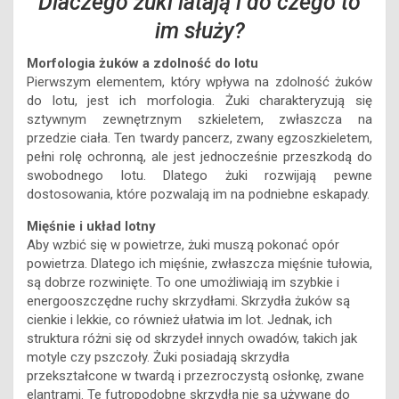
Dlaczego żuki latają i do czego to
im służy?
Morfologia żuków a zdolność do lotu
Pierwszym elementem, który wpływa na zdolność żuków
do lotu, jest ich morfologia. Żuki charakteryzują się
sztywnym zewnętrznym szkieletem, zwłaszcza na
przedzie ciała. Ten twardy pancerz, zwany egzoszkieletem,
pełni rolę ochronną, ale jest jednocześnie przeszkodą do
swobodnego lotu. Dlatego żuki rozwijają pewne
dostosowania, które pozwalają im na podniebne eskapady.
Mięśnie i układ lotny
Aby wzbić się w powietrze, żuki muszą pokonać opór
powietrza. Dlatego ich mięśnie, zwłaszcza mięśnie tułowia,
są dobrze rozwinięte. To one umożliwiają im szybkie i
energooszczędne ruchy skrzydłami. Skrzydła żuków są
cienkie i lekkie, co również ułatwia im lot. Jednak, ich
struktura różni się od skrzydeł innych owadów, takich jak
motyle czy pszczoły. Żuki posiadają skrzydła
przekształcone w twardą i przezroczystą osłonkę, zwane
elantrami. Te futropodobne skrzydła nie są używane do