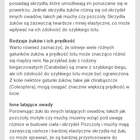
posiadają skrzydła, które umożliwiają im poruszanie się w
powietrzu. Jednak skrzydła żuków różnią się od skrzydeł
innych owadów, takich jak muchy czy pszczoły. Skrzydła
żuków są zazwyczaj twardsze i mniej elastyczne, co może
wpływać na ich zdolność do szybkiego lotu.
Rodzaje żuków i ich prędkość
Warto również zaznaczyć, że istnieje wiele różnych
gatunków żuków, a prędkość lotu może znacząco różnić
się między nimi. Na przykład żuki z rodziny
biegaczowatych (Carabidae) są znane z szybkiego biegu,
ale ich zdolność do szybkiego lotu może być ograniczona.
Z kolei niektóre gatunki żuków, takie jak chrabąszcze
(Coleoptera), mogą osiągać znacznie większą prędkość w
locie.
Inne latające owady
Porównując żuki do innych latających owadów, takich jak
pszczoły, motyle czy muchy, musimy wziąć pod uwagę
różnice w budowie ciała i skrzydeł. Pszczoły i muchy mają
zazwyczaj cieńsze i bardziej elastyczne skrzydła niż żuki,
co może sprawiać, że są bardziej przystosowane do