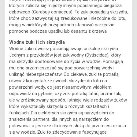
których zalicza się między innymi popularnego biegacza
dębowego (Carabus coriaceus). Te żuki posiadają skrzydła,
które choć zazwyczaj są zredukowane i niezdolne do lotu,
mogą w niektórych przypadkach stanowić narzędzie
pomocne podczas upadku lub desantu z drzewa.
Wodne żuki i ich skrzydła
Wodne żuki również posiadają swoje unikalne skrzydła.
Jednym z przykładów jest żuk wodny (Dytiscidae), który
ma skrzydła dostosowane do życia w wodzie. Pomagają
mu one przemieszczać się pod powierzchnią wody i
uniknąć niebezpieczeństw. Co ciekawe, żuki te potrafią
również korzystać ze swoich skrzydeł do lotu na
powierzchni wody, co jest niesamowitym widokiem,
odpowiedź na pytanie, czy żuki potrafią latać, brzmi: tak,
ale w zróżnicowany sposób. Istnieje wiele rodzajów żuków,
które wykształciły skrzydła o różnych kształtach i
funkcjach. Dla niektórych skrzydła są narzędziem do
znalezienia partnera, dla innych są narzędziem do
polowania, a jeszcze dla innych służą do przemieszczania
się w wodzie. Żuki to zdecydowanie fascynujące