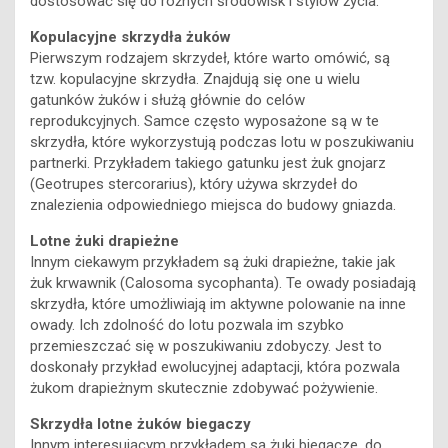
dostosować się do różnych środowisk i stylów życia.
Kopulacyjne skrzydła żuków
Pierwszym rodzajem skrzydeł, które warto omówić, są
tzw. kopulacyjne skrzydła. Znajdują się one u wielu
gatunków żuków i służą głównie do celów
reprodukcyjnych. Samce często wyposażone są w te
skrzydła, które wykorzystują podczas lotu w poszukiwaniu
partnerki. Przykładem takiego gatunku jest żuk gnojarz
(Geotrupes stercorarius), który używa skrzydeł do
znalezienia odpowiedniego miejsca do budowy gniazda.
Lotne żuki drapieżne
Innym ciekawym przykładem są żuki drapieżne, takie jak
żuk krwawnik (Calosoma sycophanta). Te owady posiadają
skrzydła, które umożliwiają im aktywne polowanie na inne
owady. Ich zdolność do lotu pozwala im szybko
przemieszczać się w poszukiwaniu zdobyczy. Jest to
doskonały przykład ewolucyjnej adaptacji, która pozwala
żukom drapieżnym skutecznie zdobywać pożywienie.
Skrzydła lotne żuków biegaczy
Innym interesującym przykładem są żuki biegacze, do