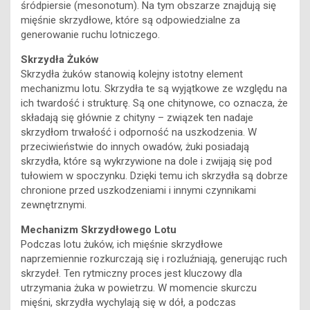
śródpiersie (mesonotum). Na tym obszarze znajdują się
mięśnie skrzydłowe, które są odpowiedzialne za
generowanie ruchu lotniczego.
Skrzydła Żuków
Skrzydła żuków stanowią kolejny istotny element
mechanizmu lotu. Skrzydła te są wyjątkowe ze względu na
ich twardość i strukturę. Są one chitynowe, co oznacza, że
składają się głównie z chityny – związek ten nadaje
skrzydłom trwałość i odporność na uszkodzenia. W
przeciwieństwie do innych owadów, żuki posiadają
skrzydła, które są wykrzywione na dole i zwijają się pod
tułowiem w spoczynku. Dzięki temu ich skrzydła są dobrze
chronione przed uszkodzeniami i innymi czynnikami
zewnętrznymi.
Mechanizm Skrzydłowego Lotu
Podczas lotu żuków, ich mięśnie skrzydłowe
naprzemiennie rozkurczają się i rozluźniają, generując ruch
skrzydeł. Ten rytmiczny proces jest kluczowy dla
utrzymania żuka w powietrzu. W momencie skurczu
mięśni, skrzydła wychylają się w dół, a podczas