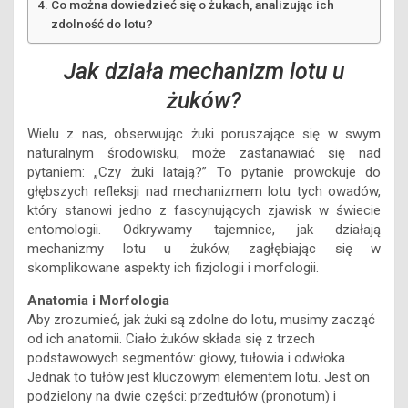
Co można dowiedzieć się o żukach, analizując ich
zdolność do lotu?
Jak działa mechanizm lotu u
żuków?
Wielu z nas, obserwując żuki poruszające się w swym
naturalnym środowisku, może zastanawiać się nad
pytaniem: „Czy żuki latają?” To pytanie prowokuje do
głębszych refleksji nad mechanizmem lotu tych owadów,
który stanowi jedno z fascynujących zjawisk w świecie
entomologii. Odkrywamy tajemnice, jak działają
mechanizmy lotu u żuków, zagłębiając się w
skomplikowane aspekty ich fizjologii i morfologii.
Anatomia i Morfologia
Aby zrozumieć, jak żuki są zdolne do lotu, musimy zacząć
od ich anatomii. Ciało żuków składa się z trzech
podstawowych segmentów: głowy, tułowia i odwłoka.
Jednak to tułów jest kluczowym elementem lotu. Jest on
podzielony na dwie części: przedtułów (pronotum) i