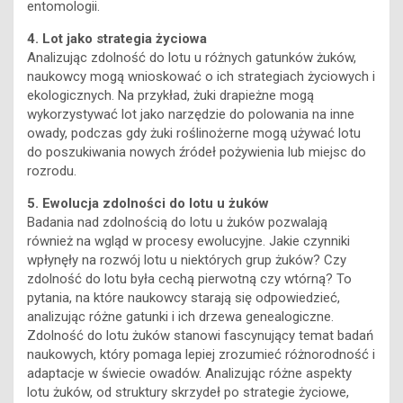
entomologii.
4. Lot jako strategia życiowa
Analizując zdolność do lotu u różnych gatunków żuków,
naukowcy mogą wnioskować o ich strategiach życiowych i
ekologicznych. Na przykład, żuki drapieżne mogą
wykorzystywać lot jako narzędzie do polowania na inne
owady, podczas gdy żuki roślinożerne mogą używać lotu
do poszukiwania nowych źródeł pożywienia lub miejsc do
rozrodu.
5. Ewolucja zdolności do lotu u żuków
Badania nad zdolnością do lotu u żuków pozwalają
również na wgląd w procesy ewolucyjne. Jakie czynniki
wpłynęły na rozwój lotu u niektórych grup żuków? Czy
zdolność do lotu była cechą pierwotną czy wtórną? To
pytania, na które naukowcy starają się odpowiedzieć,
analizując różne gatunki i ich drzewa genealogiczne.
Zdolność do lotu żuków stanowi fascynujący temat badań
naukowych, który pomaga lepiej zrozumieć różnorodność i
adaptacje w świecie owadów. Analizując różne aspekty
lotu żuków, od struktury skrzydeł po strategie życiowe,