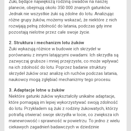
Żuki, będące największą rodziną owadów na naszej
planecie, obejmują około 350 000 znanych gatunków.
Jednak nie wszystkie żuki są zdolne do lotu. Analizując
różne grupy żuków, możemy wskazać, że niektóre z nich
rozwijają pełną zdolność do latania, podczas gdy inne
pozostają nielotne przez całe swoje życie.
2. Struktura i mechanizm lotu żuków
Żuki wykazują różnice w budowie ich skrzydeł w
porównaniu z innymi latającymi owadami. Ich skrzydła są
zazwyczaj grubsze i mniej przejrzyste, co może wpływać
na ich zdolność do lotu. Poprzez badanie struktury
skrzydeł żuków oraz analizę ich ruchów podczas latania,
naukowcy mogą zgłębiać mechanizmy tego procesu.
3. Adaptacje lotne u żuków
Niektóre gatunki żuków wykształciły unikalne adaptacje,
które pomagają im lepiej wykorzystywać swoją zdolność
do lotu. Przykładem są żuki z rodziny żukowatych, którzy
potrafią otwierać swoje skrzydła w locie, co zwiększa ich
manewrowość i sprawność w powietrzu. To jedno z wielu
ciekawych zagadnień badawczych w dziedzinie