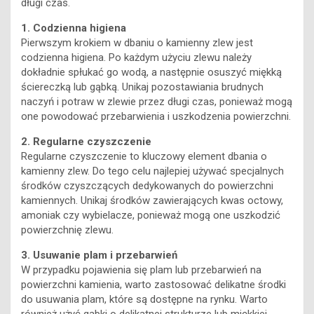
długi czas.
1. Codzienna higiena
Pierwszym krokiem w dbaniu o kamienny zlew jest
codzienna higiena. Po każdym użyciu zlewu należy
dokładnie spłukać go wodą, a następnie osuszyć miękką
ściereczką lub gąbką. Unikaj pozostawiania brudnych
naczyń i potraw w zlewie przez długi czas, ponieważ mogą
one powodować przebarwienia i uszkodzenia powierzchni.
2. Regularne czyszczenie
Regularne czyszczenie to kluczowy element dbania o
kamienny zlew. Do tego celu najlepiej używać specjalnych
środków czyszczących dedykowanych do powierzchni
kamiennych. Unikaj środków zawierających kwas octowy,
amoniak czy wybielacze, ponieważ mogą one uszkodzić
powierzchnię zlewu.
3. Usuwanie plam i przebarwień
W przypadku pojawienia się plam lub przebarwień na
powierzchni kamienia, warto zastosować delikatne środki
do usuwania plam, które są dostępne na rynku. Warto
również użyć gąbki o delikatnej strukturze lub miękkiej