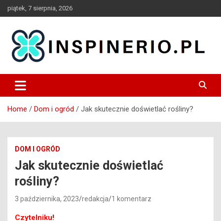
Skip
piątek, 7 sierpnia, 2026
to
content
Blog
Inspinerio
Home
Dom i ogród
Jak skutecznie doświetlać rośliny?
DOM I OGRÓD
Jak skutecznie doświetlać
rośliny?
3 października, 2023
redakcja
1 komentarz
Czytelniku!