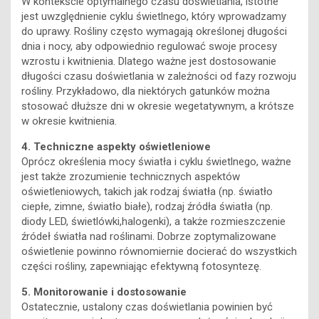
W kontekście optymalnego czasu doświetlania, istotne
jest uwzględnienie cyklu świetlnego, który wprowadzamy
do uprawy. Rośliny często wymagają określonej długości
dnia i nocy, aby odpowiednio regulować swoje procesy
wzrostu i kwitnienia. Dlatego ważne jest dostosowanie
długości czasu doświetlania w zależności od fazy rozwoju
rośliny. Przykładowo, dla niektórych gatunków można
stosować dłuższe dni w okresie wegetatywnym, a krótsze
w okresie kwitnienia.
4. Techniczne aspekty oświetleniowe
Oprócz określenia mocy światła i cyklu świetlnego, ważne
jest także zrozumienie technicznych aspektów
oświetleniowych, takich jak rodzaj światła (np. światło
ciepłe, zimne, światło białe), rodzaj źródła światła (np.
diody LED, świetlówki,halogenki), a także rozmieszczenie
źródeł światła nad roślinami. Dobrze zoptymalizowane
oświetlenie powinno równomiernie docierać do wszystkich
części rośliny, zapewniając efektywną fotosyntezę.
5. Monitorowanie i dostosowanie
Ostatecznie, ustalony czas doświetlania powinien być