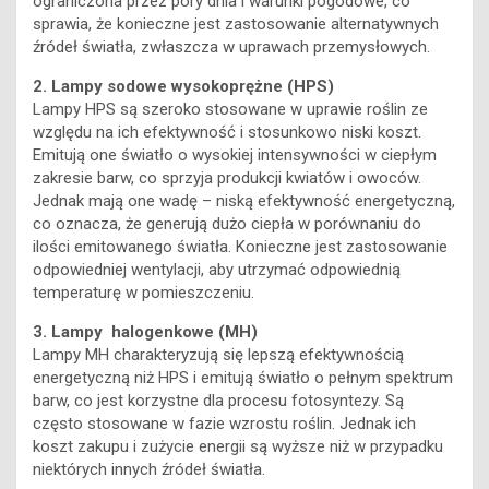
ograniczona przez pory dnia i warunki pogodowe, co
sprawia, że konieczne jest zastosowanie alternatywnych
źródeł światła, zwłaszcza w uprawach przemysłowych.
2. Lampy sodowe wysokoprężne (HPS)
Lampy HPS są szeroko stosowane w uprawie roślin ze
względu na ich efektywność i stosunkowo niski koszt.
Emitują one światło o wysokiej intensywności w ciepłym
zakresie barw, co sprzyja produkcji kwiatów i owoców.
Jednak mają one wadę – niską efektywność energetyczną,
co oznacza, że generują dużo ciepła w porównaniu do
ilości emitowanego światła. Konieczne jest zastosowanie
odpowiedniej wentylacji, aby utrzymać odpowiednią
temperaturę w pomieszczeniu.
3. Lampy halogenkowe (MH)
Lampy MH charakteryzują się lepszą efektywnością
energetyczną niż HPS i emitują światło o pełnym spektrum
barw, co jest korzystne dla procesu fotosyntezy. Są
często stosowane w fazie wzrostu roślin. Jednak ich
koszt zakupu i zużycie energii są wyższe niż w przypadku
niektórych innych źródeł światła.