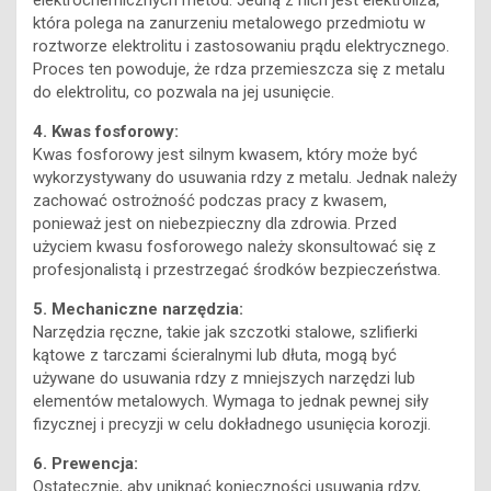
elektrochemicznych metod. Jedną z nich jest elektroliza,
która polega na zanurzeniu metalowego przedmiotu w
roztworze elektrolitu i zastosowaniu prądu elektrycznego.
Proces ten powoduje, że rdza przemieszcza się z metalu
do elektrolitu, co pozwala na jej usunięcie.
4. Kwas fosforowy:
Kwas fosforowy jest silnym kwasem, który może być
wykorzystywany do usuwania rdzy z metalu. Jednak należy
zachować ostrożność podczas pracy z kwasem,
ponieważ jest on niebezpieczny dla zdrowia. Przed
użyciem kwasu fosforowego należy skonsultować się z
profesjonalistą i przestrzegać środków bezpieczeństwa.
5. Mechaniczne narzędzia:
Narzędzia ręczne, takie jak szczotki stalowe, szlifierki
kątowe z tarczami ścieralnymi lub dłuta, mogą być
używane do usuwania rdzy z mniejszych narzędzi lub
elementów metalowych. Wymaga to jednak pewnej siły
fizycznej i precyzji w celu dokładnego usunięcia korozji.
6. Prewencja:
Ostatecznie, aby uniknąć konieczności usuwania rdzy,