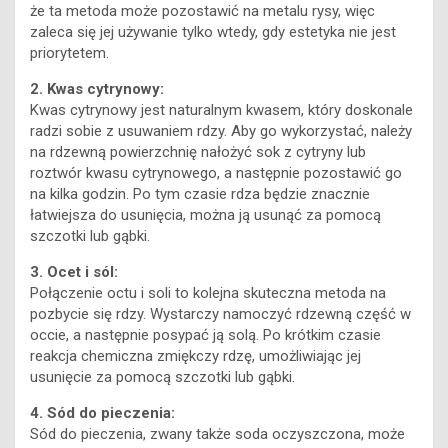
że ta metoda może pozostawić na metalu rysy, więc
zaleca się jej używanie tylko wtedy, gdy estetyka nie jest
priorytetem.
2. Kwas cytrynowy:
Kwas cytrynowy jest naturalnym kwasem, który doskonale
radzi sobie z usuwaniem rdzy. Aby go wykorzystać, należy
na rdzewną powierzchnię nałożyć sok z cytryny lub
roztwór kwasu cytrynowego, a następnie pozostawić go
na kilka godzin. Po tym czasie rdza będzie znacznie
łatwiejsza do usunięcia, można ją usunąć za pomocą
szczotki lub gąbki.
3. Ocet i sól:
Połączenie octu i soli to kolejna skuteczna metoda na
pozbycie się rdzy. Wystarczy namoczyć rdzewną część w
occie, a następnie posypać ją solą. Po krótkim czasie
reakcja chemiczna zmiękczy rdzę, umożliwiając jej
usunięcie za pomocą szczotki lub gąbki.
4. Sód do pieczenia:
Sód do pieczenia, zwany także soda oczyszczona, może