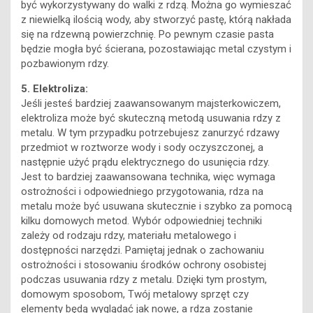
być wykorzystywany do walki z rdzą. Można go wymieszać
z niewielką ilością wody, aby stworzyć pastę, którą nakłada
się na rdzewną powierzchnię. Po pewnym czasie pasta
będzie mogła być ścierana, pozostawiając metal czystym i
pozbawionym rdzy.
5. Elektroliza:
Jeśli jesteś bardziej zaawansowanym majsterkowiczem,
elektroliza może być skuteczną metodą usuwania rdzy z
metalu. W tym przypadku potrzebujesz zanurzyć rdzawy
przedmiot w roztworze wody i sody oczyszczonej, a
następnie użyć prądu elektrycznego do usunięcia rdzy.
Jest to bardziej zaawansowana technika, więc wymaga
ostrożności i odpowiedniego przygotowania, rdza na
metalu może być usuwana skutecznie i szybko za pomocą
kilku domowych metod. Wybór odpowiedniej techniki
zależy od rodzaju rdzy, materiału metalowego i
dostępności narzędzi. Pamiętaj jednak o zachowaniu
ostrożności i stosowaniu środków ochrony osobistej
podczas usuwania rdzy z metalu. Dzięki tym prostym,
domowym sposobom, Twój metalowy sprzęt czy
elementy będą wyglądać jak nowe, a rdza zostanie