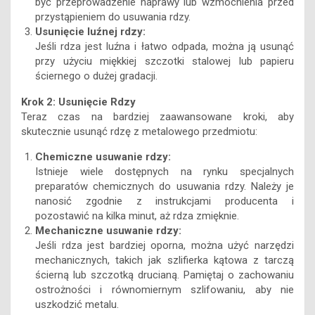
być przeprowadzenie naprawy lub wzmocnienia przed
przystąpieniem do usuwania rdzy.
Usunięcie luźnej rdzy:
Jeśli rdza jest luźna i łatwo odpada, można ją usunąć
przy użyciu miękkiej szczotki stalowej lub papieru
ściernego o dużej gradacji.
Krok 2: Usunięcie Rdzy
Teraz czas na bardziej zaawansowane kroki, aby
skutecznie usunąć rdzę z metalowego przedmiotu:
Chemiczne usuwanie rdzy:
Istnieje wiele dostępnych na rynku specjalnych
preparatów chemicznych do usuwania rdzy. Należy je
nanosić zgodnie z instrukcjami producenta i
pozostawić na kilka minut, aż rdza zmięknie.
Mechaniczne usuwanie rdzy:
Jeśli rdza jest bardziej oporna, można użyć narzędzi
mechanicznych, takich jak szlifierka kątowa z tarczą
ścierną lub szczotką drucianą. Pamiętaj o zachowaniu
ostrożności i równomiernym szlifowaniu, aby nie
uszkodzić metalu.