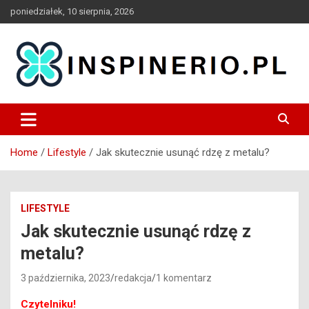
Skip
poniedziałek, 10 sierpnia, 2026
to
content
Blog
Inspinerio
Home
Lifestyle
Jak skutecznie usunąć rdzę z metalu?
LIFESTYLE
Jak skutecznie usunąć rdzę z
metalu?
3 października, 2023
redakcja
1 komentarz
Czytelniku!