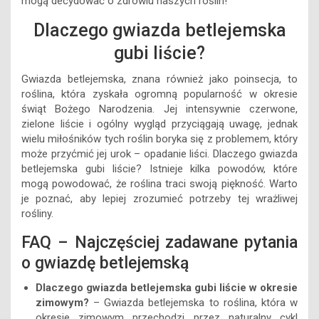
mogą decydować o zdrowiu naszych roślin!
Dlaczego gwiazda betlejemska
gubi liście?
Gwiazda betlejemska, znana również jako poinsecja, to
roślina, która zyskała ogromną popularność w okresie
świąt Bożego Narodzenia. Jej intensywnie czerwone,
zielone liście i ogólny wygląd przyciągają uwagę, jednak
wielu miłośników tych roślin boryka się z problemem, który
może przyćmić jej urok – opadanie liści. Dlaczego gwiazda
betlejemska gubi liście? Istnieje kilka powodów, które
mogą powodować, że roślina traci swoją piękność. Warto
je poznać, aby lepiej zrozumieć potrzeby tej wrażliwej
rośliny.
FAQ – Najczęściej zadawane pytania
o gwiazdę betlejemską
Dlaczego gwiazda betlejemska gubi liście w okresie
zimowym?
– Gwiazda betlejemska to roślina, która w
okresie zimowym przechodzi przez naturalny cykl