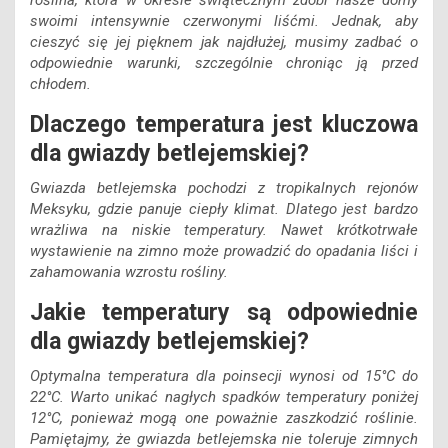
roślina, która w okresie świątecznym zdobi nasze domy
swoimi intensywnie czerwonymi liśćmi. Jednak, aby
cieszyć się jej pięknem jak najdłużej, musimy zadbać o
odpowiednie warunki, szczególnie chroniąc ją przed
chłodem.
Dlaczego temperatura jest kluczowa
dla gwiazdy betlejemskiej?
Gwiazda betlejemska pochodzi z tropikalnych rejonów
Meksyku, gdzie panuje ciepły klimat. Dlatego jest bardzo
wrażliwa na niskie temperatury. Nawet krótkotrwałe
wystawienie na zimno może prowadzić do opadania liści i
zahamowania wzrostu rośliny.
Jakie temperatury są odpowiednie
dla gwiazdy betlejemskiej?
Optymalna temperatura dla poinsecji wynosi od 15°C do
22°C. Warto unikać nagłych spadków temperatury poniżej
12°C, ponieważ mogą one poważnie zaszkodzić roślinie.
Pamiętajmy, że gwiazda betlejemska nie toleruje zimnych