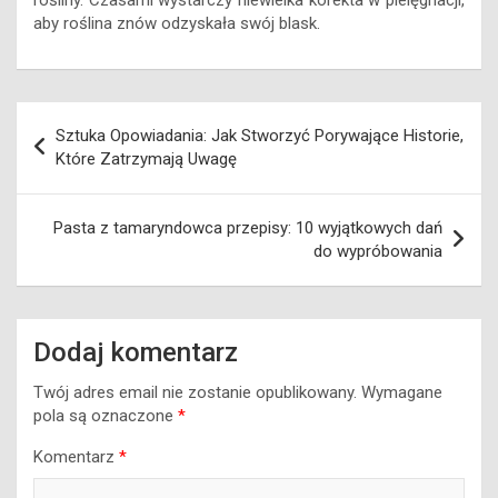
rośliny. Czasami wystarczy niewielka korekta w pielęgnacji,
aby roślina znów odzyskała swój blask.
Nawigacja
Sztuka Opowiadania: Jak Stworzyć Porywające Historie,
wpisu
Które Zatrzymają Uwagę
Pasta z tamaryndowca przepisy: 10 wyjątkowych dań
do wypróbowania
Dodaj komentarz
Twój adres email nie zostanie opublikowany.
Wymagane
pola są oznaczone
*
Komentarz
*