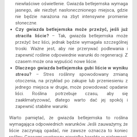
niewłaściwe oświetlenie. Gwiazda betlejemska wymaga
jasnego, ale niezbyt nasłonecznionego miejsca, gdzie
nie będzie narażona na zbyt intensywne promienie
słoneczne.
Czy gwiazda betlejemska może przeżyć, jeśli już
straciła liście?
– Tak, gwiazda betlejemska może
przeżyć bez liści, jednak będzie wymagała szczególnej
troski. Ważne jest, aby nie przerywać podlewania i
zapewnić roślinie odpowiednie warunki do regeneracji. Z
czasem może ona wypuścić nowe liście.
Dlaczego gwiazda betlejemska gubi liście w wyniku
stresu?
– Stres roślinny spowodowany zmianą
otoczenia, na przykład po zakupie lub przeniesieniu z
jednego miejsca w drugie, może powodować opadanie
liści. Roślina potrzebuje czasu, aby się
zaaklimatyzować, dlatego warto dać jej spokój i
zapewnić stabilne warunki.
Warto pamiętać, że gwiazda betlejemska to roślina
wymagająca odpowiednich warunków. Jeśli zauważymy, że
liście zaczynają opadać, nie zawsze oznacza to koniec