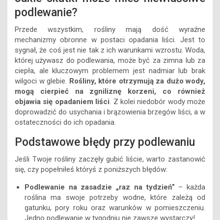
podlewanie?
Przede wszystkim, rośliny mają dość wyraźne
mechanizmy obronne w postaci opadania liści. Jest to
sygnał, że coś jest nie tak z ich warunkami wzrostu. Woda,
której używasz do podlewania, może być za zimna lub za
ciepła, ale kluczowym problemem jest nadmiar lub brak
wilgoci w glebie.
Rośliny, które otrzymują za dużo wody,
mogą cierpieć na zgniliznę korzeni, co również
objawia się opadaniem liści
. Z kolei niedobór wody może
doprowadzić do usychania i brązowienia brzegów liści, a w
ostateczności do ich opadania.
Podstawowe błędy przy podlewaniu
Jeśli Twoje rośliny zaczęły gubić liście, warto zastanowić
się, czy popełniłeś któryś z poniższych błędów:
Podlewanie na zasadzie „raz na tydzień”
– każda
roślina ma swoje potrzeby wodne, które zależą od
gatunku, pory roku oraz warunków w pomieszczeniu.
Jedno podlewanie w tygodniu nie zawsze wystarczy!