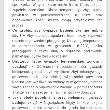
spoczynku. W tym czasie może tracić liście, co jest
zupełnie normalne. Niskie temperatury, zbyt suche
powietrze w pomieszczeniach, a także brak
odpowiedniej ilości światła mogą przyspieszyć ten
proces.
Co zrobić, aby gwiazda betlejemska nie gubiła
liści?
– Aby zapobiec opadaniu liści, należy zapewnić
roślinie odpowiednią pielęgnację. Utrzymuj temperaturę
w pomieszczeniu w granicach 18-22°C, unikaj
przeciągów, a także dbaj o regularne podlewanie,
pamiętając, by nie zalewać rośliny.
Dlaczego liście gwiazdy betlejemskiej żółkną i
opadają?
– Żółknięcie i opadanie liści gwiazdy
betlejemskiej może być wynikiem zbyt intensywnego
podlewania lub zbyt niskiej wilgotności powietrza.
Roślina jest wrażliwa na zmiany w wilgotności, dlatego
warto zadbać o odpowiednie warunki w pomieszczeniu,
a także nie narażać jej na nadmiar wody w doniczce.
Jakie błędy popełniamy przy pielęgnacji gwiazdy
betlejemskiej?
– Najczęstsze błędy to zbyt częste
podlewanie, które prowadzi do gnicia korzeni, oraz