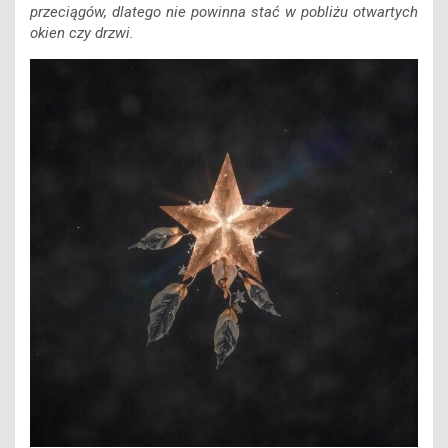
przeciągów, dlatego nie powinna stać w pobliżu otwartych
okien czy drzwi.