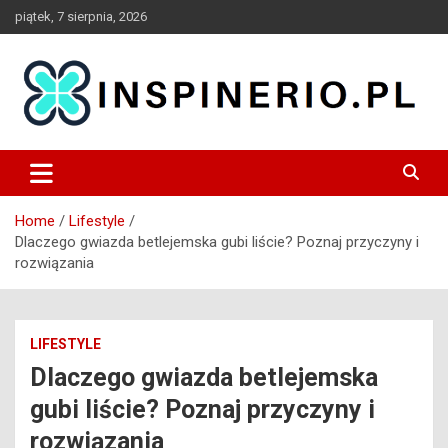
Skip
piątek, 7 sierpnia, 2026
to
content
Blog
Inspinerio
Home
Lifestyle
Dlaczego gwiazda betlejemska gubi liście? Poznaj przyczyny i
rozwiązania
LIFESTYLE
Dlaczego gwiazda betlejemska
gubi liście? Poznaj przyczyny i
rozwiązania