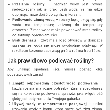
Przelanie rośliny
– nadmiar wody jest równie
niebezpieczny jak jej brak. Jeśli woda nie ma gdzie
odpłynąć, może dojść do zgnilizny korzeni.
Podlewanie zimną wodą
– rośliny lepiej czują się, gdy
woda ma temperaturę zbliżoną do temperatury
otoczenia. Zimna woda może powodować stres rośliny,
co skutkuje opadaniem liści.
Brak drenażu
– zbyt mała ilość otworów w doniczce
sprawia, że woda nie może swobodnie odpłynąć. W
rezultacie korzenie zaczynają gnić, a roślina traci liście.
Jak prawidłowo podlewać rośliny?
Aby uniknąć opadania liści, musisz poznać kilka
podstawowych zasad:
Znajdź odpowiednią częstotliwość podlewania
–
każda roślina ma różne potrzeby. Zanim zdecydujesz
się na konkretne podlewanie, sprawdź, jaka wilgotność
gleby jest optymalna dla Twojego gatunku.
Używaj wody w temperaturze pokojowej
– unikaj
używania wody z kranu, która może być zbyt zimna.