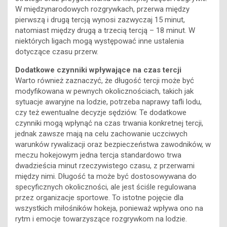
W międzynarodowych rozgrywkach, przerwa między
pierwszą i drugą tercją wynosi zazwyczaj 15 minut,
natomiast między drugą a trzecią tercją – 18 minut. W
niektórych ligach mogą występować inne ustalenia
dotyczące czasu przerw.
Dodatkowe czynniki wpływające na czas tercji
Warto również zaznaczyć, że długość tercji może być
modyfikowana w pewnych okolicznościach, takich jak
sytuacje awaryjne na lodzie, potrzeba naprawy tafli lodu,
czy też ewentualne decyzje sędziów. Te dodatkowe
czynniki mogą wpłynąć na czas trwania konkretnej tercji,
jednak zawsze mają na celu zachowanie uczciwych
warunków rywalizacji oraz bezpieczeństwa zawodników, w
meczu hokejowym jedna tercja standardowo trwa
dwadzieścia minut rzeczywistego czasu, z przerwami
między nimi. Długość ta może być dostosowywana do
specyficznych okoliczności, ale jest ściśle regulowana
przez organizacje sportowe. To istotne pojęcie dla
wszystkich miłośników hokeja, ponieważ wpływa ono na
rytm i emocje towarzyszące rozgrywkom na lodzie.