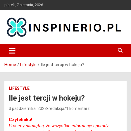
Skip
piątek, 7 sierpnia, 2026
to
content
Blog
Inspinerio
Home
Lifestyle
Ile jest tercji w hokeju?
LIFESTYLE
Ile jest tercji w hokeju?
3 października, 2023
redakcja
1 komentarz
Czytelniku!
Prosimy pamiętać, że wszystkie informacje i porady