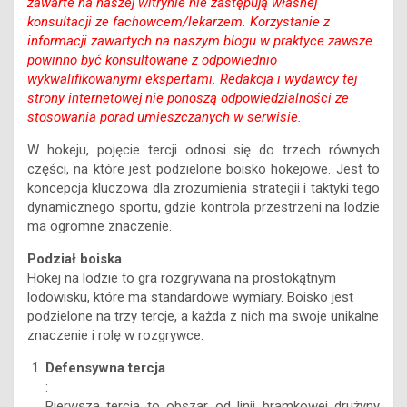
zawarte na naszej witrynie nie zastępują własnej
konsultacji ze fachowcem/lekarzem. Korzystanie z
informacji zawartych na naszym blogu w praktyce zawsze
powinno być konsultowane z odpowiednio
wykwalifikowanymi ekspertami. Redakcja i wydawcy tej
strony internetowej nie ponoszą odpowiedzialności ze
stosowania porad umieszczanych w serwisie
.
W hokeju, pojęcie tercji odnosi się do trzech równych
części, na które jest podzielone boisko hokejowe. Jest to
koncepcja kluczowa dla zrozumienia strategii i taktyki tego
dynamicznego sportu, gdzie kontrola przestrzeni na lodzie
ma ogromne znaczenie.
Podział boiska
Hokej na lodzie to gra rozgrywana na prostokątnym
lodowisku, które ma standardowe wymiary. Boisko jest
podzielone na trzy tercje, a każda z nich ma swoje unikalne
znaczenie i rolę w rozgrywce.
Defensywna tercja
:
Pierwsza tercja to obszar od linii bramkowej drużyny