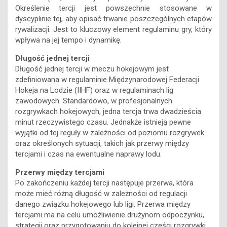
Określenie tercji jest powszechnie stosowane w
dyscyplinie tej, aby opisać trwanie poszczególnych etapów
rywalizacji. Jest to kluczowy element regulaminu gry, który
wpływa na jej tempo i dynamikę.
Długość jednej tercji
Długość jednej tercji w meczu hokejowym jest
zdefiniowana w regulaminie Międzynarodowej Federacji
Hokeja na Lodzie (IIHF) oraz w regulaminach lig
zawodowych. Standardowo, w profesjonalnych
rozgrywkach hokejowych, jedna tercja trwa dwadzieścia
minut rzeczywistego czasu. Jednakże istnieją pewne
wyjątki od tej reguły w zależności od poziomu rozgrywek
oraz określonych sytuacji, takich jak przerwy między
tercjami i czas na ewentualne naprawy lodu.
Przerwy między tercjami
Po zakończeniu każdej tercji następuje przerwa, która
może mieć różną długość w zależności od regulacji
danego związku hokejowego lub ligi. Przerwa między
tercjami ma na celu umożliwienie drużynom odpoczynku,
strategii oraz przygotowaniu do kolejnej części rozgrywki.