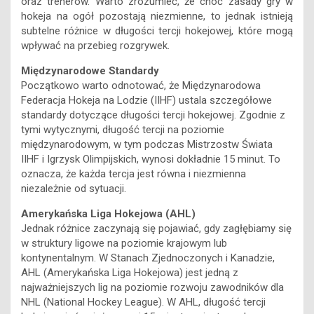
oraz trenerów. Warto zrozumieć, że choć zasady gry w
hokeja na ogół pozostają niezmienne, to jednak istnieją
subtelne różnice w długości tercji hokejowej, które mogą
wpływać na przebieg rozgrywek.
Międzynarodowe Standardy
Początkowo warto odnotować, że Międzynarodowa
Federacja Hokeja na Lodzie (IIHF) ustala szczegółowe
standardy dotyczące długości tercji hokejowej. Zgodnie z
tymi wytycznymi, długość tercji na poziomie
międzynarodowym, w tym podczas Mistrzostw Świata
IIHF i Igrzysk Olimpijskich, wynosi dokładnie 15 minut. To
oznacza, że każda tercja jest równa i niezmienna
niezależnie od sytuacji.
Amerykańska Liga Hokejowa (AHL)
Jednak różnice zaczynają się pojawiać, gdy zagłębiamy się
w struktury ligowe na poziomie krajowym lub
kontynentalnym. W Stanach Zjednoczonych i Kanadzie,
AHL (Amerykańska Liga Hokejowa) jest jedną z
najważniejszych lig na poziomie rozwoju zawodników dla
NHL (National Hockey League). W AHL, długość tercji