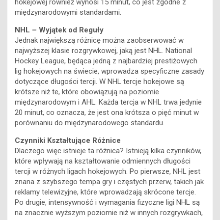
hokejowej również wynosi 15 minut, co jest zgodne z
międzynarodowymi standardami.
NHL – Wyjątek od Reguły
Jednak największą różnicę można zaobserwować w
najwyższej klasie rozgrywkowej, jaką jest NHL. National
Hockey League, będąca jedną z najbardziej prestiżowych
lig hokejowych na świecie, wprowadza specyficzne zasady
dotyczące długości tercji. W NHL tercje hokejowe są
krótsze niż te, które obowiązują na poziomie
międzynarodowym i AHL. Każda tercja w NHL trwa jedynie
20 minut, co oznacza, że jest ona krótsza o pięć minut w
porównaniu do międzynarodowego standardu.
Czynniki Kształtujące Różnice
Dlaczego więc istnieje ta różnica? Istnieją kilka czynników,
które wpływają na kształtowanie odmiennych długości
tercji w różnych ligach hokejowych. Po pierwsze, NHL jest
znana z szybszego tempa gry i częstych przerw, takich jak
reklamy telewizyjne, które wprowadzają skrócone tercje.
Po drugie, intensywność i wymagania fizyczne ligi NHL są
na znacznie wyższym poziomie niż w innych rozgrywkach,