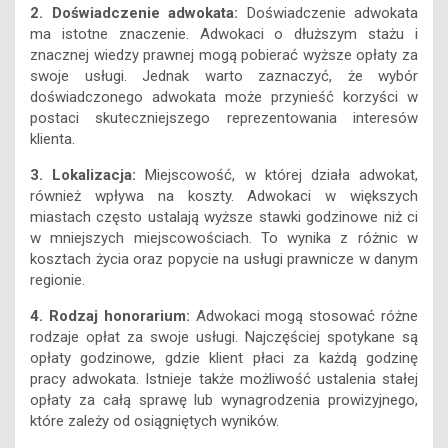
znacznej wiedzy prawnej mogą pobierać wyższe opłaty za
swoje usługi. Jednak warto zaznaczyć, że wybór
doświadczonego adwokata może przynieść korzyści w
postaci skuteczniejszego reprezentowania interesów
klienta.
3. Lokalizacja:
Miejscowość, w której działa adwokat,
również wpływa na koszty. Adwokaci w większych
miastach często ustalają wyższe stawki godzinowe niż ci
w mniejszych miejscowościach. To wynika z różnic w
kosztach życia oraz popycie na usługi prawnicze w danym
regionie.
4. Rodzaj honorarium:
Adwokaci mogą stosować różne
rodzaje opłat za swoje usługi. Najczęściej spotykane są
opłaty godzinowe, gdzie klient płaci za każdą godzinę
pracy adwokata. Istnieje także możliwość ustalenia stałej
opłaty za całą sprawę lub wynagrodzenia prowizyjnego,
które zależy od osiągniętych wyników.
5. Ilość posiedzeń i korespondencji:
W miarę jak sprawa
alimentacyjna się toczy, ilość koniecznych posiedzeń,