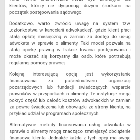
Dodatkowo, warto zwrócić uwagę na system tzw.
„członkostwa w kancelarii adwokackiej”, gdzie klient płaci
stałą opłatę miesięczną w zamian za dostęp do usług
adwokata w sprawie o alimenty. Taki model pozwala na
stałą opiekę prawną w trakcie trwania postępowania i
może okazać się korzystny dla osób, które potrzebują
regularnej pomocy prawnej.
Kolejną interesującą opcją jest wykorzystanie
finansowania za pośrednictwem organizacji
pozarządowych lub fundacji świadczących wsparcie
prawników w przypadkach o alimenty. Te instytucje mogą
pokryć część lub całość kosztów adwokackich w zamian
za pewne świadczenia lub obowiązki ze strony klienta, na
przykład udział w programach społecznych.
Alternatywne metody finansowania usług adwokata w
sprawie o alimenty mogą znacząco zmniejszyć obciążenie
finansowe klienta. Jednakże każda z tych opcji ma swoje
ograniczenia i wymaga dokładnej analizy indywidualnego
przypadku. Klient powinien zawsze konsultować się z