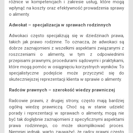
o alimenty.
Adwokat – specjalizacja w sprawach rodzinnych
Adwokaci często specjalizują się w dziedzinach prawa,
takich jak prawo rodzinne. To oznacza, że adwokaci są
dobrze zaznajomieni z wszelkimi aspektami związanymi z
roszczeniami o alimenty, w tym z odpowiednimi
przepisami prawnymi, procedurami sądowymi i praktykami,
które mogą pomóc w osiągnięciu korzystnych wyników. To
specjalistyczne podejście może przyczynić się do
skuteczniejszej reprezentacji klienta w sprawie o alimenty.
Radców prawnych – szerokość wiedzy prawniczej
Radcowie prawni, z drugiej strony, często mają bardziej
ogólną wiedzę prawniczą. Choć są w stanie udzielić
porady i reprezentacji w sprawach o alimenty, mogą nie
być tak dogłębnie zaznajomieni z specyficznymi aspektami
prawa rodzinnego, co może skomplikować proces.
Niemniej jednak, warto zauważyć, że radcy prawni często
oferują swoje usługi w niższych cenach w porównaniu do
adwokatów.