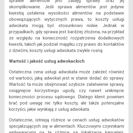
sprawie alimentów jest zasięg sprawy oraz jej
skomplikowanie. Jeśli sprawa alimentów jest jedynie
kwestią ustalenia wysokości alimentów na podstawie
obowiązujących wytycznych prawa, to koszty usługi
adwokata mogą być stosunkowo niskie. Jednak w
przypadkach, gdy sprawa jest bardziej złożona, na przykład
ze względu na konieczność rozpatrzenia dodatkowych
kwestii, takich jak podział majątku czy prawo do kontaktów
z dziećmi, koszty usługi adwokata zwykle rosną.
Wartość i jakość usług adwokackich
Ostateczna cena usługi adwokata może zależeć również
od wartości, jaką adwokat jest w stanie dodać do sprawy.
Wartość ta może obejmować szybsze załatwienie sprawy,
osiągnięcie korzystnego ugody, czy nawet uniknięcie
konieczności procesu sądowego. Dlatego klient powinien
brać pod uwagę nie tylko koszty, ale także potencjalne
korzyści, jakie wynikają z usług adwokata.
Ostatecznie, istnieją różnice w cenach usług adwokatów
specjalizujących się w alimentach. Kluczowymi czynnikami
wpływającymi na te różnice są lokalizacja kancelarii,