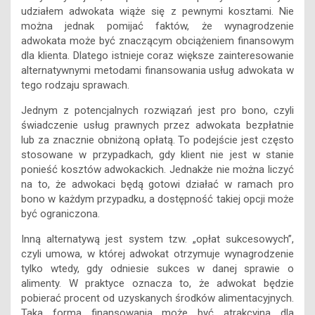
adwokata może być znaczącym obciążeniem finansowym
dla klienta. Dlatego istnieje coraz większe zainteresowanie
alternatywnymi metodami finansowania usług adwokata w
tego rodzaju sprawach.
Jednym z potencjalnych rozwiązań jest pro bono, czyli
świadczenie usług prawnych przez adwokata bezpłatnie
lub za znacznie obniżoną opłatą. To podejście jest często
stosowane w przypadkach, gdy klient nie jest w stanie
ponieść kosztów adwokackich. Jednakże nie można liczyć
na to, że adwokaci będą gotowi działać w ramach pro
bono w każdym przypadku, a dostępność takiej opcji może
być ograniczona.
Inną alternatywą jest system tzw. „opłat sukcesowych”,
czyli umowa, w której adwokat otrzymuje wynagrodzenie
tylko wtedy, gdy odniesie sukces w danej sprawie o
alimenty. W praktyce oznacza to, że adwokat będzie
pobierać procent od uzyskanych środków alimentacyjnych.
Taka forma finansowania może być atrakcyjna dla
klientów, którzy nie dysponują dużymi środkami na
początek postępowania sądowego.