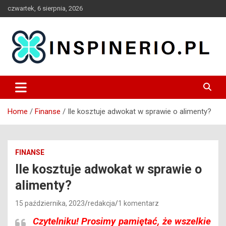
Skip
czwartek, 6 sierpnia, 2026
to
content
Blog
Inspinerio
Home
Finanse
Ile kosztuje adwokat w sprawie o alimenty?
FINANSE
Ile kosztuje adwokat w sprawie o
alimenty?
15 października, 2023
redakcja
1 komentarz
Czytelniku!
Prosimy pamiętać, że wszelkie