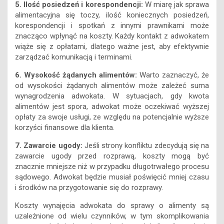
korespondencji i spotkań z innymi prawnikami może
znacząco wpłynąć na koszty. Każdy kontakt z adwokatem
wiąże się z opłatami, dlatego ważne jest, aby efektywnie
zarządzać komunikacją i terminami.
6. Wysokość żądanych alimentów:
Warto zaznaczyć, że
od wysokości żądanych alimentów może zależeć suma
wynagrodzenia adwokata. W sytuacjach, gdy kwota
alimentów jest spora, adwokat może oczekiwać wyższej
opłaty za swoje usługi, ze względu na potencjalnie wyższe
korzyści finansowe dla klienta.
7. Zawarcie ugody:
Jeśli strony konfliktu zdecydują się na
zawarcie ugody przed rozprawą, koszty mogą być
znacznie mniejsze niż w przypadku długotrwałego procesu
sądowego. Adwokat będzie musiał poświęcić mniej czasu
i środków na przygotowanie się do rozprawy.
Koszty wynajęcia adwokata do sprawy o alimenty są
uzależnione od wielu czynników, w tym skomplikowania
sprawy, doświadczenia adwokata, lokalizacji, rodzaju
honorarium, ilości pracy związanej z daną sprawą,
wysokości żądanych alimentów oraz ewentualnego