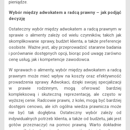
decyzję
Ostateczny wybór między adwokatem a radcą prawnym w
sprawie o alimenty zależy od wielu czynników, takich jak
skomplikowanie sprawy, budżet klienta, a także preferencje
osobiste. Ważne jest, aby przeprowadzić staranne badania
i porównanie dostępnych opcji, biorąc pod uwagę zarówno
cenę usług, jak i kompetencje zawodowca.
W sprawach o alimenty, wybór między adwokatem a radcą
prawnym może mieć wpływ na koszty oraz efektywność
prowadzenia sprawy. Adwokaci, dzięki swojej specjalizacji
w prawie rodzinnym, mogą oferować bardziej
kompleksową i skuteczną reprezentację, ale często w
wyższej cenie. Radcowie prawni, z kolei, mogą być bardziej
dostępni cenowo, ale ich ogólna wiedza prawnicza może
nie być tak dogłębna. Ostateczny wybór zależy od
indywidualnych potrzeb klienta, a także od budżetu, jaki jest
gotów przeznaczyć na pomoc prawną. Warto dokładnie
przemyśleć tę decyzję, aby zapewnić sobie jak najlepszą
reprezentację w sprawie o alimenty.