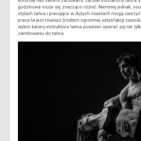
kontrolę nad swoimi zarobkami, zarobki instruktora tańca s
godzinowa może się znacząco różnić. Niemniej jednak, oso
stylach tańca i pracujące w dużych miastach mogą cieszyć 
praca ta jest również źródłem ogromnej satysfakcji zawodow
wybór kariery instruktora tańca powinien opierać się nie tyl
zamiłowaniu do tańca.