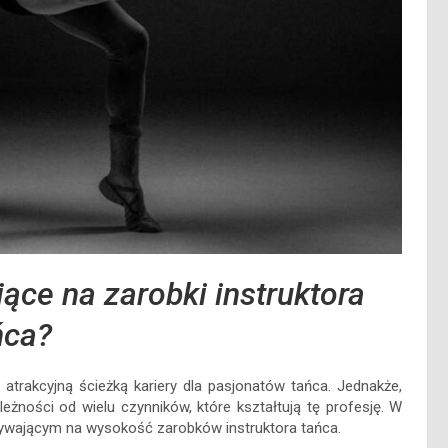
ące na zarobki instruktora
ńca?
 atrakcyjną ścieżką kariery dla pasjonatów tańca. Jednakże,
eżności od wielu czynników, które kształtują tę profesję. W
ływającym na wysokość zarobków instruktora tańca.