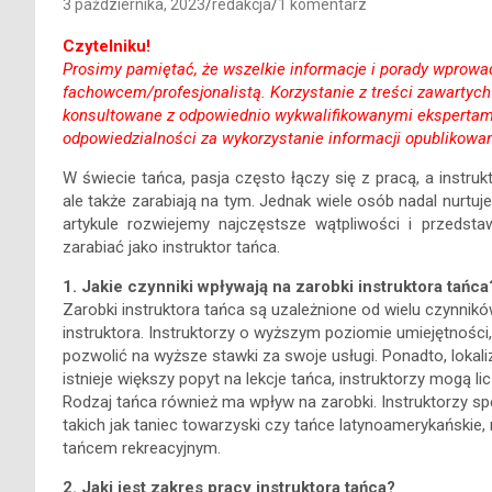
3 października, 2023
redakcja
1 komentarz
Czytelniku!
Prosimy pamiętać, że wszelkie informacje i porady wprowadz
fachowcem/profesjonalistą. Korzystanie z treści zawartyc
konsultowane z odpowiednio wykwalifikowanymi ekspertami
odpowiedzialności za wykorzystanie informacji opublikowan
W świecie tańca, pasja często łączy się z pracą, a instruk
ale także zarabiają na tym. Jednak wiele osób nadal nurtu
artykule rozwiejemy najczęstsze wątpliwości i przeds
zarabiać jako instruktor tańca.
1. Jakie czynniki wpływają na zarobki instruktora tańca
Zarobki instruktora tańca są uzależnione od wielu czynników
instruktora. Instruktorzy o wyższym poziomie umiejętności
pozwolić na wyższe stawki za swoje usługi. Ponadto, lokal
istnieje większy popyt na lekcje tańca, instruktorzy mogą 
Rodzaj tańca również ma wpływ na zarobki. Instruktorzy sp
takich jak taniec towarzyski czy tańce latynoamerykańskie,
tańcem rekreacyjnym.
2. Jaki jest zakres pracy instruktora tańca?