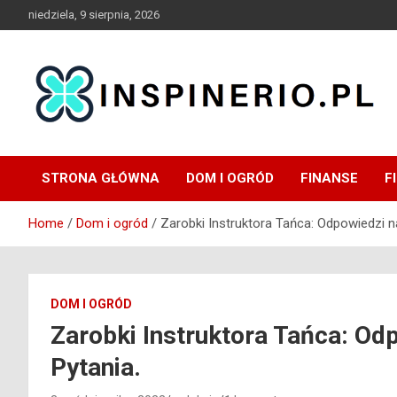
Skip
niedziela, 9 sierpnia, 2026
to
content
Blog
Inspinerio
STRONA GŁÓWNA
DOM I OGRÓD
FINANSE
F
Home
Dom i ogród
Zarobki Instruktora Tańca: Odpowiedzi n
DOM I OGRÓD
Zarobki Instruktora Tańca: Od
Pytania.