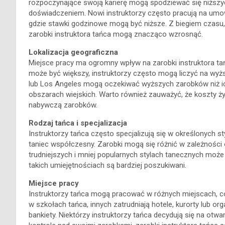
rozpoczynające swoją karierę mogą spodziewać się niższyc
doświadczeniem. Nowi instruktorzy często pracują na um
gdzie stawki godzinowe mogą być niższe. Z biegiem czasu,
zarobki instruktora tańca mogą znacząco wzrosnąć.
Lokalizacja geograficzna
Miejsce pracy ma ogromny wpływ na zarobki instruktora ta
może być większy, instruktorzy często mogą liczyć na wyż
lub Los Angeles mogą oczekiwać wyższych zarobków niż ic
obszarach wiejskich. Warto również zauważyć, że koszty ży
nabywczą zarobków.
Rodzaj tańca i specjalizacja
Instruktorzy tańca często specjalizują się w określonych sty
taniec współczesny. Zarobki mogą się różnić w zależności 
trudniejszych i mniej popularnych stylach tanecznych moż
takich umiejętnościach są bardziej poszukiwani.
Miejsce pracy
Instruktorzy tańca mogą pracować w różnych miejscach, co
w szkołach tańca, innych zatrudniają hotele, kurorty lub or
bankiety. Niektórzy instruktorzy tańca decydują się na otwa