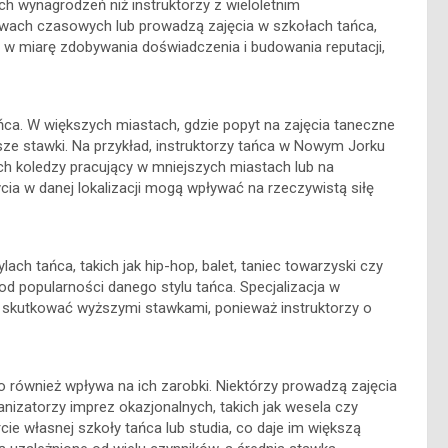
h wynagrodzeń niż instruktorzy z wieloletnim
owach czasowych lub prowadzą zajęcia w szkołach tańca,
 w miarę zdobywania doświadczenia i budowania reputacji,
ńca. W większych miastach, gdzie popyt na zajęcia taneczne
sze stawki. Na przykład, instruktorzy tańca w Nowym Jorku
h koledzy pracujący w mniejszych miastach lub na
cia w danej lokalizacji mogą wpływać na rzeczywistą siłę
lach tańca, takich jak hip-hop, balet, taniec towarzyski czy
od popularności danego stylu tańca. Specjalizacja w
e skutkować wyższymi stawkami, ponieważ instruktorzy o
 również wpływa na ich zarobki. Niektórzy prowadzą zajęcia
ganizatorzy imprez okazjonalnych, takich jak wesela czy
rcie własnej szkoły tańca lub studia, co daje im większą