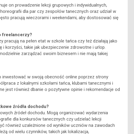
uje on prowadzenie lekcji grupowych i indywidualnych,
oreografii dla par czy zespołów tanecznych oraz udział w
zęsto pracują wieczorami i weekendami, aby dostosować się
ko freelancerzy?
y pracują na pełen etat w szkole tańca czy też działają jako
 i korzyści, takie jak ubezpieczenie zdrowotne i urlop.
modzielnie zarządzać swoim biznesem i nie mają takiej
to inwestować w swoją obecność online poprzez strony
półpraca z lokalnymi szkołami tańca, klubami tanecznymi i
ne jest również dbanie o pozytywne opinie i rekomendacje od
datkowe źródła dochodu?
tkowych źródeł dochodu. Mogą organizować wydarzenia
grafie dla konkursów tanecznych czy udzielać lekcji
ą być również uzależnione od wyników uczniów na zawodach
żą od wielu czynników, takich jak lokalizacja,