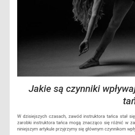
Jakie są czynniki wpływaj
ta
W dzisiejszych czasach, zawód instruktora tańca stał się
zarobki instruktora tańca mogą znacząco się różnić w zal
niniejszym artykule przyjrzymy się głównym czynnikom wp