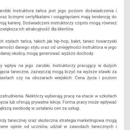
obki instruktora tańca jest jego poziom doświadczenia i
oraz licznymi certyfikatami i osiągnięciami mają tendencję do
swoją karierę. Doświadczeni instruktorzy często mogą również
większa ich atrakcyjność dla klientów.
h stylach tańca, takich jak hip-hop, balet, taniec towarzyski
rności danego stylu oraz od umiejętności instruktora w jego
 w danej okolicy, mogą generować wyższe dochody.
ny wpływ na jego zarobki. Instruktorzy pracujący w dużych
ajęcia taneczne, zazwyczaj mogą liczyć na wyższe stawki za
miastach czy na obszarach wiejskich. Cena życia i poziom
trudnienia. Niektórzy wybierają pracę na etacie w szkołach
jęcia lub oferują prywatne lekcje. Forma pracy może wpływać
ększą swobodę w ustalaniu cen za usługi.
anży tanecznej oraz skuteczna strategia marketingowa mogą
tywne opinie od uczniów, udział w zawodach tanecznych i