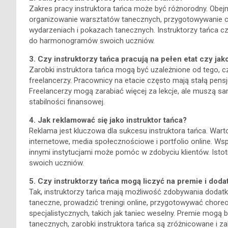
Zakres pracy instruktora tańca może być różnorodny. Obejm
organizowanie warsztatów tanecznych, przygotowywanie ch
wydarzeniach i pokazach tanecznych. Instruktorzy tańca c
do harmonogramów swoich uczniów.
3. Czy instruktorzy tańca pracują na pełen etat czy ja
Zarobki instruktora tańca mogą być uzależnione od tego, cz
freelancerzy. Pracownicy na etacie często mają stałą pensję
Freelancerzy mogą zarabiać więcej za lekcje, ale muszą sa
stabilności finansowej.
4. Jak reklamować się jako instruktor tańca?
Reklama jest kluczowa dla sukcesu instruktora tańca. War
internetowe, media społecznościowe i portfolio online. Ws
innymi instytucjami może pomóc w zdobyciu klientów. Istot
swoich uczniów.
5. Czy instruktorzy tańca mogą liczyć na premie i do
Tak, instruktorzy tańca mają możliwość zdobywania doda
taneczne, prowadzić treningi online, przygotowywać choreo
specjalistycznych, takich jak taniec weselny. Premie mog
tanecznych, zarobki instruktora tańca są zróżnicowane i zale