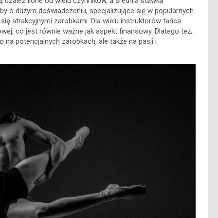
ą uzależnione od wielu czynników, a średnia stawka
by o dużym doświadczeniu, specjalizujące się w popularnych
się atrakcyjnymi zarobkami. Dla wielu instruktorów tańca
ej, co jest równie ważne jak aspekt finansowy. Dlatego też,
ko na potencjalnych zarobkach, ale także na pasji i