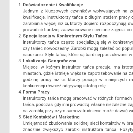
Doświadczenie i Kwalifikacje
Jednym z kluczowych czynników wpływających na zar
kwalifikacje. Instruktorzy tańca z długim stażem pracy 
zarabiania więcej niż ci, którzy dopiero rozpoczynają 
prowadzić bardziej zaawansowane i cenione zajęcia, co z
Specjalizacja w Konkretnym Stylu Tańca
Instruktorzy tańca często specjalizują się w konkretnyc
czy taniec nowoczesny. Zarobki mogą zależeć od popula
nauczaniu. Style tańca, które są bardziej poszukiwane
Lokalizacja Geograficzna
Miejsce, w którym instruktor tańca pracuje, ma istot
miastach, gdzie istnieje większe zapotrzebowanie na z
godzinę pracy niż ci, którzy pracują w mniejszych 
konkurencji również odgrywają istotną rolę.
Forma Pracy
Instruktorzy tańca mogą pracować w różnych formach za
tańca, podczas gdy inni prowadzą własne niezależne za
na zarobki, przy czym samozatrudnienie może dawać wi
Sieć Kontaktów i Marketing
Umiejętność zbudowania solidnej sieci kontaktów w br
znacznie zwiększyć zarobki instruktora tańca. Pozy