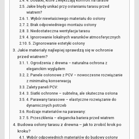
4. Dodatki, które zwiększają komfort na tarasie
Jakie błędy unikać przy osłanianiu tarasu przed
wiatrem?
1. Wybór niewłaściwego materiału do osłony
2. Brak odpowiedniego montażu osłony
3. Niedostateczna wentylacja tarasu
4. Ignorowanie lokalnych warunków atmosferycznych
5. Zignorowanie estetyki osłony
Jakie materiały najlepiej sprawdzą się w ochronie
przed wiatrem?
1. Ogrodzenia z drewna – naturalna ochrona z
eleganckim wyglądem
2. Panele osłonowe z PCV – nowoczesne rozwiązanie
z minimalną konserwacją
Zalety paneli PCV:
3. Siatki ochronne – subtelna, ale skuteczna osłona
4. Parawany tarasowe – elastyczne rozwiązanie do
dynamicznych potrzeb
Rodzaje materiałów na parawany:
5. Przeszklenia – elegancka bariera przed wiatrem
Budowa osłony tarasu z drewna – jak to zrobić krok po
kroku?
Wybór odpowiednich materiałów do budowy osłony