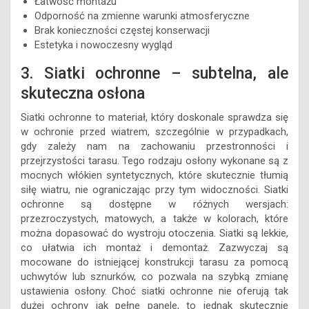
Łatwość montażu
Odporność na zmienne warunki atmosferyczne
Brak konieczności częstej konserwacji
Estetyka i nowoczesny wygląd
3. Siatki ochronne – subtelna, ale
skuteczna osłona
Siatki ochronne to materiał, który doskonale sprawdza się
w ochronie przed wiatrem, szczególnie w przypadkach,
gdy zależy nam na zachowaniu przestronności i
przejrzystości tarasu. Tego rodzaju osłony wykonane są z
mocnych włókien syntetycznych, które skutecznie tłumią
siłę wiatru, nie ograniczając przy tym widoczności. Siatki
ochronne są dostępne w różnych wersjach:
przezroczystych, matowych, a także w kolorach, które
można dopasować do wystroju otoczenia. Siatki są lekkie,
co ułatwia ich montaż i demontaż. Zazwyczaj są
mocowane do istniejącej konstrukcji tarasu za pomocą
uchwytów lub sznurków, co pozwala na szybką zmianę
ustawienia osłony. Choć siatki ochronne nie oferują tak
dużej ochrony jak pełne panele, to jednak skutecznie