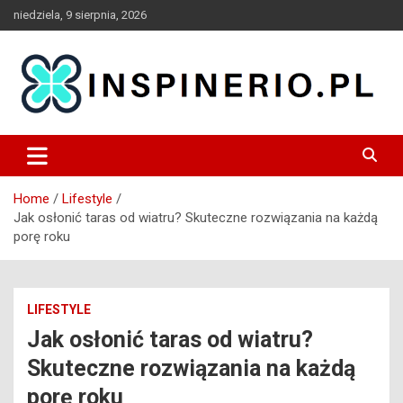
Skip
niedziela, 9 sierpnia, 2026
to
content
Blog
Inspinerio
Home
Lifestyle
Jak osłonić taras od wiatru? Skuteczne rozwiązania na każdą
porę roku
LIFESTYLE
Jak osłonić taras od wiatru?
Skuteczne rozwiązania na każdą
porę roku