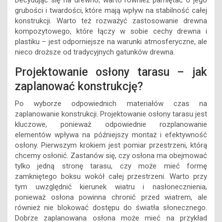
Decydując się na drewno, warto również pamiętać o jego
grubości i twardości, które mają wpływ na stabilność całej
konstrukcji. Warto też rozważyć zastosowanie drewna
kompozytowego, które łączy w sobie cechy drewna i
plastiku – jest odporniejsze na warunki atmosferyczne, ale
nieco droższe od tradycyjnych gatunków drewna.
Projektowanie osłony tarasu – jak
zaplanować konstrukcję?
Po wyborze odpowiednich materiałów czas na
zaplanowanie konstrukcji. Projektowanie osłony tarasu jest
kluczowe, ponieważ odpowiednie rozplanowanie
elementów wpływa na późniejszy montaż i efektywność
osłony. Pierwszym krokiem jest pomiar przestrzeni, którą
chcemy osłonić. Zastanów się, czy osłona ma obejmować
tylko jedną stronę tarasu, czy może mieć formę
zamkniętego boksu wokół całej przestrzeni. Warto przy
tym uwzględnić kierunek wiatru i nasłonecznienia,
ponieważ osłona powinna chronić przed wiatrem, ale
również nie blokować dostępu do światła słonecznego.
Dobrze zaplanowana osłona może mieć na przykład