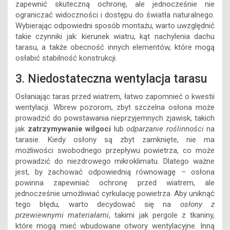
zapewnić skuteczną ochronę, ale jednocześnie nie
ograniczać widoczności i dostępu do światła naturalnego.
Wybierając odpowiedni sposób montażu, warto uwzględnić
takie czynniki jak: kierunek wiatru, kąt nachylenia dachu
tarasu, a także obecność innych elementów, które mogą
osłabić stabilność konstrukcji.
3. Niedostateczna wentylacja tarasu
Osłaniając taras przed wiatrem, łatwo zapomnieć o kwestii
wentylacji. Wbrew pozorom, zbyt szczelna osłona może
prowadzić do powstawania nieprzyjemnych zjawisk, takich
jak
zatrzymywanie wilgoci
lub
odparzanie roślinności
na
tarasie. Kiedy osłony są zbyt zamknięte, nie ma
możliwości swobodnego przepływu powietrza, co może
prowadzić do niezdrowego mikroklimatu. Dlatego ważne
jest, by zachować odpowiednią równowagę – osłona
powinna zapewniać ochronę przed wiatrem, ale
jednocześnie umożliwiać cyrkulację powietrza. Aby uniknąć
tego błędu, warto decydować się na
osłony z
przewiewnymi materiałami
, takimi jak pergole z tkaniny,
które mogą mieć wbudowane otwory wentylacyjne. Inną