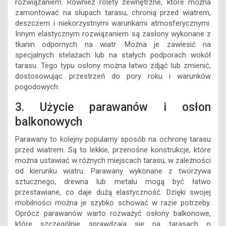
rozwiązaniem. Również rolety zewnętrzne, które można
zamontować na słupach tarasu, chronią przed wiatrem,
deszczem i niekorzystnymi warunkami atmosferycznymi.
Innym elastycznym rozwiązaniem są zasłony wykonane z
tkanin odpornych na wiatr. Można je zawiesić na
specjalnych stelażach lub na stałych podporach wokół
tarasu. Tego typu osłony można łatwo zdjąć lub zmienić,
dostosowując przestrzeń do pory roku i warunków
pogodowych.
3. Użycie parawanów i osłon
balkonowych
Parawany to kolejny popularny sposób na ochronę tarasu
przed wiatrem. Są to lekkie, przenośne konstrukcje, które
można ustawiać w różnych miejscach tarasu, w zależności
od kierunku wiatru. Parawany wykonane z tworzywa
sztucznego, drewna lub metalu mogą być łatwo
przestawiane, co daje dużą elastyczność. Dzięki swojej
mobilności można je szybko schować w razie potrzeby.
Oprócz parawanów warto rozważyć osłony balkonowe,
które szczególnie sprawdzają się na tarasach o