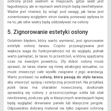
ochrony przed wiatrem w miejscach, gdzie wiatr jest
łagodniejszy, ale w rejonach wietrznych będą nieefektywne.
Ważne jest również, by wziąć pod uwagę, jak taras jest
zorientowany względem stron świata, ponieważ wpływa to
na to, jak silne wiatry będą oddziaływać na osłony.
5. Zignorowanie estetyki osłony
Ostatnim błędem, który warto wymienić, jest ignorowanie
estetyki osłony tarasu. Często przywiązywana jest
większa waga do funkcjonalności niż do wyglądu, jednak
warto pamiętać, że taras to przestrzeń, w której spędzamy
czas na świeżym powietrzu. Zły dobór osłony może
sprawić, że taras stanie się mniej atrakcyjny wizualnie, co
może zniweczyć całe wysiłki związane z jego aranżacją.
Warto postawić na
osłony, które pasują do stylu tarasu
,
aby stworzyć spójną i estetyczną przestrzeń. Na przykład,
jeżeli taras ma charakter nowoczesny, doskonale
sprawdzą się osłony z przezroczystego szkła lub stali
nierdzewnej, podczas gdy w klasycznych aranżacjach lepiej
będą wyglądać drewniane panele lub klasyczne pergole.
Odpowiednio dobrany materiał nie tylko zapewni ochronę