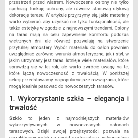
przestrzeń przed wiatrem. Nowoczesne osłony nie tylko
spełniają funkcję ochrony, ale również stanowią stylową
dekorację tarasu. W artykule przyjrzymy się, jakie materiały
warto wybierać, aby uzyskać nie tylko funkcjonalność, ale
także estetykę w zgodzie z najnowszymi trendami. Osłony
na taras mają na celu zapewnienie komfortu podczas
wietrznych dni, ale również pozwalają na stworzenie
przytulnej atmosfery. Wybór materiału do osłon powinien
uwzględniać zarówno warunki atmosferyczne, jak i styl, w
jakim utrzymany jest taras. Istnieje wiele materiałów, które
sprawdzą się w tej roli, ale warto zwrócić uwagę na te,
które łączą nowoczesność z trwałością. W poniższej
sekcji przedstawiamy najpopularniejsze rozwiązania, które
mogą idealnie pasować do nowoczesnych tarasów.
1. Wykorzystanie szkła – elegancja i
trwałość
Szkło
to jeden z najmodniejszych materiałów
wykorzystywanych w nowoczesnych osłonach
tarasowych. Dzięki swojej przejrzystości, pozwala na
niezakłócony widok na ogród czy krajobraz, jednocześnie