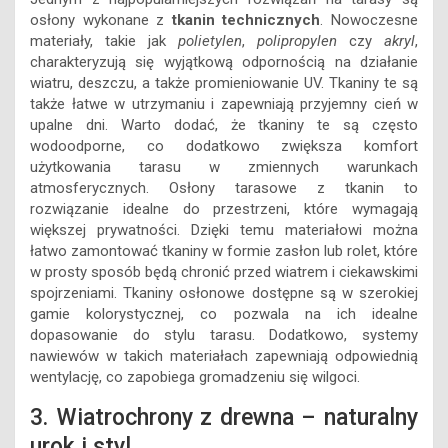
osłony wykonane z
tkanin technicznych
. Nowoczesne
materiały, takie jak
polietylen
,
polipropylen
czy
akryl
,
charakteryzują się wyjątkową odpornością na działanie
wiatru, deszczu, a także promieniowanie UV. Tkaniny te są
także łatwe w utrzymaniu i zapewniają przyjemny cień w
upalne dni. Warto dodać, że tkaniny te są często
wodoodporne, co dodatkowo zwiększa komfort
użytkowania tarasu w zmiennych warunkach
atmosferycznych. Osłony tarasowe z tkanin to
rozwiązanie idealne do przestrzeni, które wymagają
większej prywatności. Dzięki temu materiałowi można
łatwo zamontować tkaniny w formie zasłon lub rolet, które
w prosty sposób będą chronić przed wiatrem i ciekawskimi
spojrzeniami. Tkaniny osłonowe dostępne są w szerokiej
gamie kolorystycznej, co pozwala na ich idealne
dopasowanie do stylu tarasu. Dodatkowo, systemy
nawiewów w takich materiałach zapewniają odpowiednią
wentylację, co zapobiega gromadzeniu się wilgoci.
3. Wiatrochrony z drewna – naturalny
urok i styl