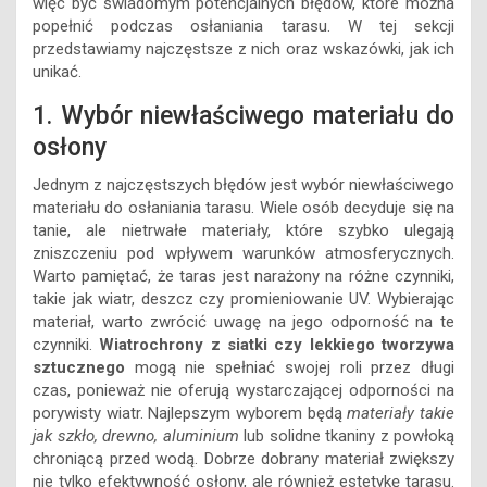
więc być świadomym potencjalnych błędów, które można
popełnić podczas osłaniania tarasu. W tej sekcji
przedstawiamy najczęstsze z nich oraz wskazówki, jak ich
unikać.
1. Wybór niewłaściwego materiału do
osłony
Jednym z najczęstszych błędów jest wybór niewłaściwego
materiału do osłaniania tarasu. Wiele osób decyduje się na
tanie, ale nietrwałe materiały, które szybko ulegają
zniszczeniu pod wpływem warunków atmosferycznych.
Warto pamiętać, że taras jest narażony na różne czynniki,
takie jak wiatr, deszcz czy promieniowanie UV. Wybierając
materiał, warto zwrócić uwagę na jego odporność na te
czynniki.
Wiatrochrony z siatki czy lekkiego tworzywa
sztucznego
mogą nie spełniać swojej roli przez długi
czas, ponieważ nie oferują wystarczającej odporności na
porywisty wiatr. Najlepszym wyborem będą
materiały takie
jak szkło, drewno, aluminium
lub solidne tkaniny z powłoką
chroniącą przed wodą. Dobrze dobrany materiał zwiększy
nie tylko efektywność osłony, ale również estetykę tarasu.