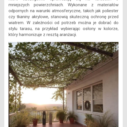
mniejszych powierzchniach. Wykonane z materiałów
odpornych na warunki atmosferyczne, takich jak poliester
czy tkaniny akrylowe, stanowią skuteczną ochronę przed
wiatrem. W zależności od potrzeb można je dobrać do
stylu tarasu, na przykład wybierając osłony w kolorze,
który harmonizuje z resztą aranżacji.