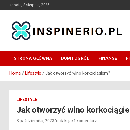
Skip
sobota, 8 sierpnia, 2026
to
content
Blog
Inspinerio
STRONA GŁÓWNA
DOM I OGRÓD
FINANSE
F
Home
Lifestyle
Jak otworzyć wino korkociągiem?
LIFESTYLE
Jak otworzyć wino korkociągi
3 października, 2023
redakcja
1 komentarz