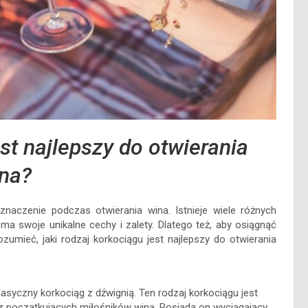
st najlepszy do otwierania
na?
aczenie podczas otwierania wina. Istnieje wiele różnych
a swoje unikalne cechy i zalety. Dlatego też, aby osiągnąć
zumieć, jaki rodzaj korkociągu jest najlepszy do otwierania
asyczny korkociąg z dźwignią. Ten rodzaj korkociągu jest
z początkujących miłośników wina. Posiada on wyciągający