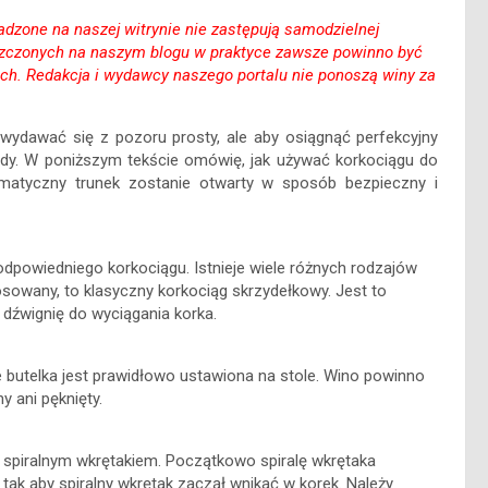
dzone na naszej witrynie nie zastępują samodzielnej
eszczonych na naszym blogu w praktyce zawsze powinno być
ach. Redakcja i wydawcy naszego portalu nie ponoszą winy za
wydawać się z pozoru prosty, ale aby osiągnąć perfekcyjny
ady. W poniższym tekście omówię, jak używać korkociągu do
omatyczny trunek zostanie otwarty w sposób bezpieczny i
dpowiedniego korkociągu. Istnieje wiele różnych rodzajów
tosowany, to klasyczny korkociąg skrzydełkowy. Jest to
 dźwignię do wyciągania korka.
e butelka jest prawidłowo ustawiona na stole. Wino powinno
y ani pęknięty.
a spiralnym wkrętakiem. Początkowo spiralę wkrętaka
tak aby spiralny wkrętak zaczął wnikać w korek. Należy