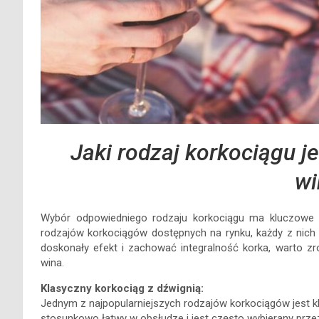
Jaki rodzaj korkociągu je
wi
Wybór odpowiedniego rodzaju korkociągu ma kluczowe zn
rodzajów korkociągów dostępnych na rynku, każdy z nich m
doskonały efekt i zachować integralność korka, warto zro
wina.
Klasyczny korkociąg z dźwignią:
Jednym z najpopularniejszych rodzajów korkociągów jest kl
stosunkowo łatwy w obsłudze i jest często wybierany prze