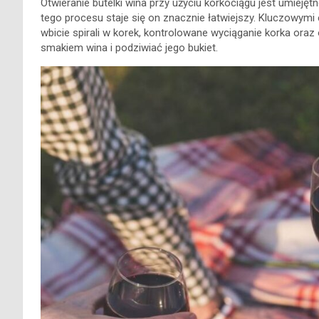
Otwieranie butelki wina przy użyciu korkociągu jest umieję
tego procesu staje się on znacznie łatwiejszy. Kluczowym
wbicie spirali w korek, kontrolowane wyciąganie korka oraz
smakiem wina i podziwiać jego bukiet.