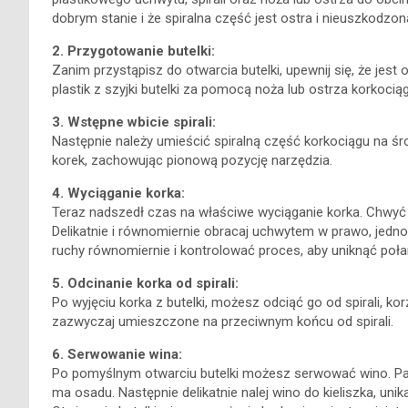
dobrym stanie i że spiralna część jest ostra i nieuszkodzon
2. Przygotowanie butelki:
Zanim przystąpisz do otwarcia butelki, upewnij się, że jest
plastik z szyjki butelki za pomocą noża lub ostrza korkocią
3. Wstępne wbicie spirali:
Następnie należy umieścić spiralną część korkociągu na śro
korek, zachowując pionową pozycję narzędzia.
4. Wyciąganie korka:
Teraz nadszedł czas na właściwe wyciąganie korka. Chwyć u
Delikatnie i równomiernie obracaj uchwytem w prawo, jedno
ruchy równomiernie i kontrolować proces, aby uniknąć poła
5. Odcinanie korka od spirali:
Po wyjęciu korka z butelki, możesz odciąć go od spirali, kor
zazwyczaj umieszczone na przeciwnym końcu od spirali.
6. Serwowanie wina:
Po pomyślnym otwarciu butelki możesz serwować wino. Pamię
ma osadu. Następnie delikatnie nalej wino do kieliszka, unika