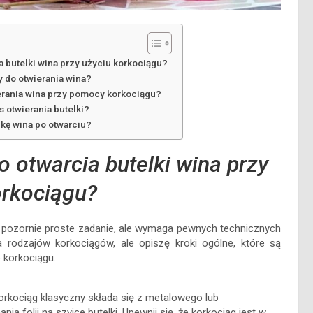
a butelki wina przy użyciu korkociągu?
zy do otwierania wina?
wierania wina przy pomocy korkociągu?
 otwierania butelki?
kę wina po otwarciu?
o otwarcia butelki wina przy
orkociągu?
u pozornie proste zadanie, ale wymaga pewnych technicznych
lka rodzajów korkociągów, ale opiszę kroki ogólne, które są
 korkociągu.
rkociąg klasyczny składa się z metalowego lub
ia folii na szyjce butelki. Upewnij się, że korkociąg jest w