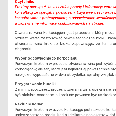
Czytelniku!
Prosimy pamiętać, że wszystkie porady i informacje wprowa
konsultacji ze specjalistą/lekarzem. Używanie treści umi
konsultowane z profesjonalistą o odpowiednich kwalifikacj
wykorzystanie informacji opublikowanych na stronie.
Otwieranie wina korkociągiem jest procesem, który może 
rezultat, warto zastosować pewne techniczne kroki i zas
otwierania wina krok po kroku, zapewniając, że ten ar
elegancki.
Wybór odpowiedniego korkociągu:
Pierwszym krokiem w procesie otwierania wina jest wybór o
korkociągów, ale ten, który jest najbardziej powszechnie s
narzędzie wyposażone w dwa skrzydełka, spiralny wkrętak i
Przygotowanie butelki:
Zanim rozpoczniesz proces otwierania wina, upewnij się, ż
być stabilnie osadzone, a korek nie powinien być uszkodzon
Nakłucie korka:
Pierwszym krokiem w użyciu korkociągu jest nakłucie kork
umieszczamy na środku korka i delikatnie naciskamy w dół, 