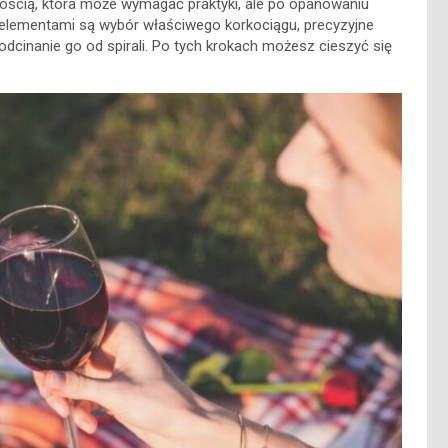
tnością, która może wymagać praktyki, ale po opanowaniu
i elementami są wybór właściwego korkociągu, precyzyjne
 odcinanie go od spirali. Po tych krokach możesz cieszyć się