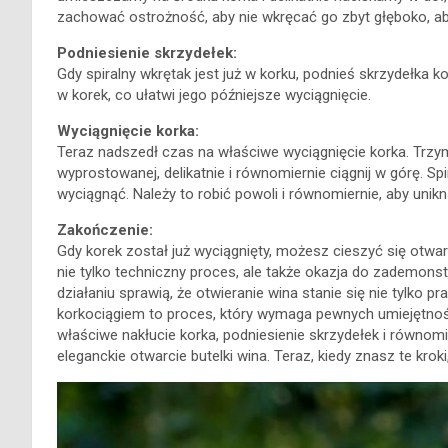
zachować ostrożność, aby nie wkręcać go zbyt głęboko, aby
Podniesienie skrzydełek:
Gdy spiralny wkrętak jest już w korku, podnieś skrzydełka ko
w korek, co ułatwi jego późniejsze wyciągnięcie.
Wyciągnięcie korka:
Teraz nadszedł czas na właściwe wyciągnięcie korka. Trzym
wyprostowanej, delikatnie i równomiernie ciągnij w górę. S
wyciągnąć. Należy to robić powoli i równomiernie, aby unikn
Zakończenie:
Gdy korek został już wyciągnięty, możesz cieszyć się otwar
nie tylko techniczny proces, ale także okazja do zademonst
działaniu sprawią, że otwieranie wina stanie się nie tylko p
korkociągiem to proces, który wymaga pewnych umiejętnośc
właściwe nakłucie korka, podniesienie skrzydełek i równomi
eleganckie otwarcie butelki wina. Teraz, kiedy znasz te kro