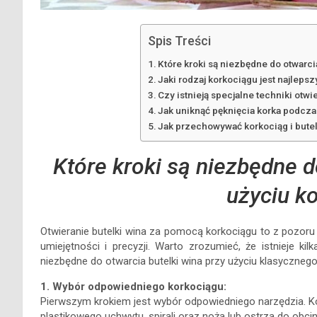
Spis Treści
Które kroki są niezbędne do otwarci
Jaki rodzaj korkociągu jest najleps
Czy istnieją specjalne techniki ot
Jak uniknąć pęknięcia korka podczas
Jak przechowywać korkociąg i butel
Które kroki są niezbędne d
użyciu k
Otwieranie butelki wina za pomocą korkociągu to z pozor
umiejętności i precyzji. Warto zrozumieć, że istnieje ki
niezbędne do otwarcia butelki wina przy użyciu klasycznego
1. Wybór odpowiedniego korkociągu:
Pierwszym krokiem jest wybór odpowiedniego narzędzia. Ko
plastikowego uchwytu, spirali oraz noża lub ostrza do obcinan