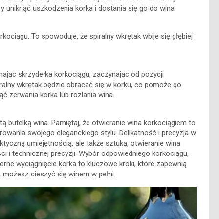
 uniknąć uszkodzenia korka i dostania się go do wina.
rkociągu. To spowoduje, że spiralny wkrętak wbije się głębiej
ając skrzydełka korkociągu, zaczynając od pozycji
piralny wkrętak będzie obracać się w korku, co pomoże go
ąć zerwania korka lub rozlania wina.
tą butelką wina. Pamiętaj, że otwieranie wina korkociągiem to
rowania swojego eleganckiego stylu. Delikatność i precyzja w
raktyczną umiejętnością, ale także sztuką, otwieranie wina
i i technicznej precyzji. Wybór odpowiedniego korkociągu,
erne wyciągnięcie korka to kluczowe kroki, które zapewnią
ki, możesz cieszyć się winem w pełni.