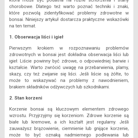
która może być podatna na różne schorzenia i stany
chorobowe. Dlatego też warto poznać techniki i znaki,
które pozwolą zidentyfikować problemy zdrowotne w
bonsai. Niniejszy artykuł dostarcza praktyczne wskazówki
na ten temat.
1. Obserwacja liści i igieł
Pierwszym krokiem w rozpoznawaniu problemów
zdrowotnych w bonsai jest dokładna obserwacja liści lub
igieł. Liście powinny być zdrowe, o odpowiedniej barwie i
kształcie. Warto zwrócić uwagę na przebarwienia, plamy,
skazy, czy też zwijanie się liści. Jeśli liście są żółte, to
może to wskazywać na problemy z nawodnieniem,
brakiem składników odżywczych lub szkodnikami.
2. Stan korzeni
Korzenie bonsai są kluczowym elementem zdrowego
wzrostu. Przyjrzyjmy się korzeniom. Zdrowe korzenie są
białe lub kremowe, a ich kształt jest regularny. Jeśli
zauważysz brązowienie, ciemnienie lub gnijące korzenie,
może to być oznaką nadmiernego podlewania lub