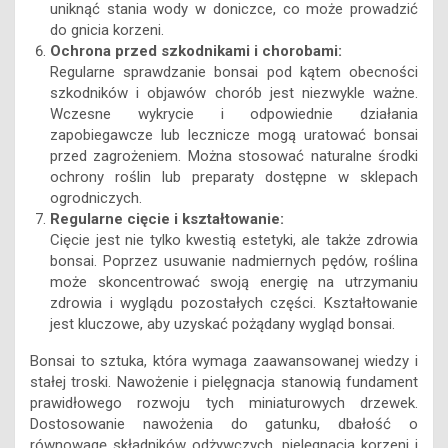
uniknąć stania wody w doniczce, co może prowadzić
do gnicia korzeni.
Ochrona przed szkodnikami i chorobami:
Regularne sprawdzanie bonsai pod kątem obecności
szkodników i objawów chorób jest niezwykle ważne.
Wczesne wykrycie i odpowiednie działania
zapobiegawcze lub lecznicze mogą uratować bonsai
przed zagrożeniem. Można stosować naturalne środki
ochrony roślin lub preparaty dostępne w sklepach
ogrodniczych.
Regularne cięcie i kształtowanie:
Cięcie jest nie tylko kwestią estetyki, ale także zdrowia
bonsai. Poprzez usuwanie nadmiernych pędów, roślina
może skoncentrować swoją energię na utrzymaniu
zdrowia i wyglądu pozostałych części. Kształtowanie
jest kluczowe, aby uzyskać pożądany wygląd bonsai.
Bonsai to sztuka, która wymaga zaawansowanej wiedzy i
stałej troski. Nawożenie i pielęgnacja stanowią fundament
prawidłowego rozwoju tych miniaturowych drzewek.
Dostosowanie nawożenia do gatunku, dbałość o
równowagę składników odżywczych, pielęgnacja korzeni i