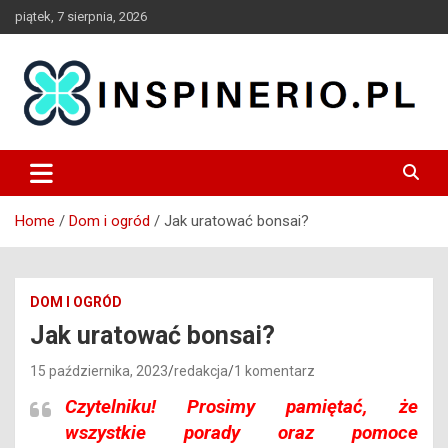
Skip
piątek, 7 sierpnia, 2026
to
content
Blog
Inspinerio
Home
Dom i ogród
Jak uratować bonsai?
DOM I OGRÓD
Jak uratować bonsai?
15 października, 2023
redakcja
1 komentarz
Czytelniku!
Prosimy pamiętać, że
wszystkie porady oraz pomoce