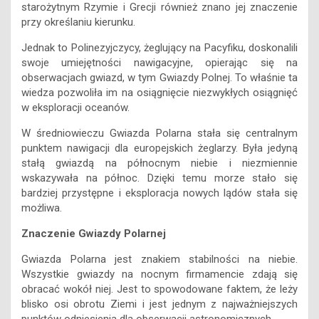
starożytnym Rzymie i Grecji również znano jej znaczenie
przy określaniu kierunku.
Jednak to Polinezyjczycy, żeglujący na Pacyfiku, doskonalili
swoje umiejętności nawigacyjne, opierając się na
obserwacjach gwiazd, w tym Gwiazdy Polnej. To właśnie ta
wiedza pozwoliła im na osiągnięcie niezwykłych osiągnięć
w eksploracji oceanów.
W średniowieczu Gwiazda Polarna stała się centralnym
punktem nawigacji dla europejskich żeglarzy. Była jedyną
stałą gwiazdą na północnym niebie i niezmiennie
wskazywała na północ. Dzięki temu morze stało się
bardziej przystępne i eksploracja nowych lądów stała się
możliwa.
Znaczenie Gwiazdy Polarnej
Gwiazda Polarna jest znakiem stabilności na niebie.
Wszystkie gwiazdy na nocnym firmamencie zdają się
obracać wokół niej. Jest to spowodowane faktem, że leży
blisko osi obrotu Ziemi i jest jednym z najważniejszych
punktów odniesienia dla obserwacji astronomicznych.