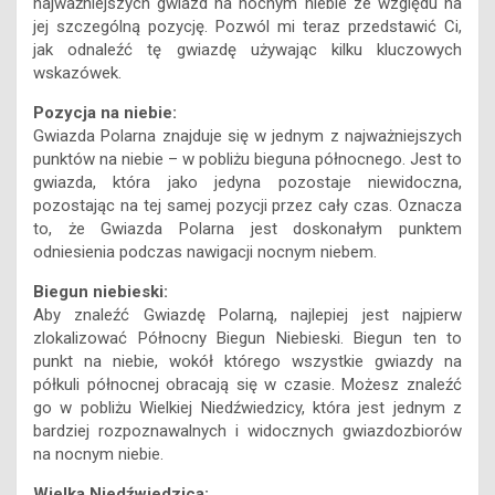
najważniejszych gwiazd na nocnym niebie ze względu na
jej szczególną pozycję. Pozwól mi teraz przedstawić Ci,
jak odnaleźć tę gwiazdę używając kilku kluczowych
wskazówek.
Pozycja na niebie:
Gwiazda Polarna znajduje się w jednym z najważniejszych
punktów na niebie – w pobliżu bieguna północnego. Jest to
gwiazda, która jako jedyna pozostaje niewidoczna,
pozostając na tej samej pozycji przez cały czas. Oznacza
to, że Gwiazda Polarna jest doskonałym punktem
odniesienia podczas nawigacji nocnym niebem.
Biegun niebieski:
Aby znaleźć Gwiazdę Polarną, najlepiej jest najpierw
zlokalizować Północny Biegun Niebieski. Biegun ten to
punkt na niebie, wokół którego wszystkie gwiazdy na
półkuli północnej obracają się w czasie. Możesz znaleźć
go w pobliżu Wielkiej Niedźwiedzicy, która jest jednym z
bardziej rozpoznawalnych i widocznych gwiazdozbiorów
na nocnym niebie.
Wielka Niedźwiedzica: