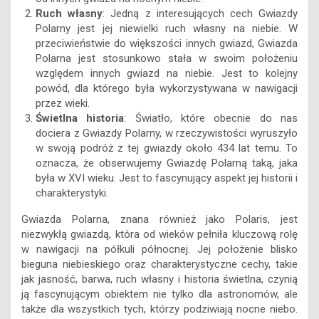
Ruch własny
: Jedną z interesujących cech Gwiazdy
Polarny jest jej niewielki ruch własny na niebie. W
przeciwieństwie do większości innych gwiazd, Gwiazda
Polarna jest stosunkowo stała w swoim położeniu
względem innych gwiazd na niebie. Jest to kolejny
powód, dla którego była wykorzystywana w nawigacji
przez wieki.
Świetlna historia
: Światło, które obecnie do nas
dociera z Gwiazdy Polarny, w rzeczywistości wyruszyło
w swoją podróż z tej gwiazdy około 434 lat temu. To
oznacza, że obserwujemy Gwiazdę Polarną taką, jaka
była w XVI wieku. Jest to fascynujący aspekt jej historii i
charakterystyki.
Gwiazda Polarna, znana również jako Polaris, jest
niezwykłą gwiazdą, która od wieków pełniła kluczową rolę
w nawigacji na półkuli północnej. Jej położenie blisko
bieguna niebieskiego oraz charakterystyczne cechy, takie
jak jasność, barwa, ruch własny i historia świetlna, czynią
ją fascynującym obiektem nie tylko dla astronomów, ale
także dla wszystkich tych, którzy podziwiają nocne niebo.