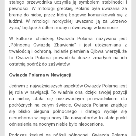
stałego przewodnika uczyniła ją symbolem stabilności i
pewności. W mitologii greckiej, Polaris była uważana za
bramę do nieba, przez którą bogowie komunikowali się z
ludźmi. W mitologii nordyckiej uważano ją za „drzewo
życia,” będące źródłem mocy i równowagi w kosmosie.
W kulturze chińskiej, Gwiazda Polarna nazywana jest
„Północną Gwiazdą Zbawienia” i jest utożsamiana z
trwałością i ochroną. Indianie plemienia Ojibwa wierzyli, że
to Gwiazda Polarna prowadziła dusze zmarłych na ich
ostatnią podróż do zaświatów.
Gwiazda Polarna w Nawigacji:
Jednym z najważniejszych aspektów Gwiazdy Polarnej jest
jej rola w nawigacji. To właśnie ona, dzięki swojej pozycji
na niebie, stała się niezawodnym przewodnikiem dla
podróżnych na całym świecie. Gwiazda Polarna znajduje
się blisko bieguna północnego i dlatego wydaje się
nieruchoma w ciągu nocy. Dla nawigatorów to stałe punkt
odniesienia na nocnym niebie było nieocenione.
Podczas żeglugi na półkuli północnej, Gwiazda Polarna