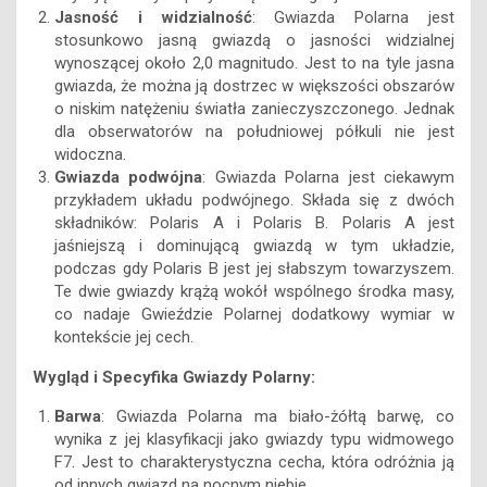
Jasność i widzialność
: Gwiazda Polarna jest
stosunkowo jasną gwiazdą o jasności widzialnej
wynoszącej około 2,0 magnitudo. Jest to na tyle jasna
gwiazda, że można ją dostrzec w większości obszarów
o niskim natężeniu światła zanieczyszczonego. Jednak
dla obserwatorów na południowej półkuli nie jest
widoczna.
Gwiazda podwójna
: Gwiazda Polarna jest ciekawym
przykładem układu podwójnego. Składa się z dwóch
składników: Polaris A i Polaris B. Polaris A jest
jaśniejszą i dominującą gwiazdą w tym układzie,
podczas gdy Polaris B jest jej słabszym towarzyszem.
Te dwie gwiazdy krążą wokół wspólnego środka masy,
co nadaje Gwieździe Polarnej dodatkowy wymiar w
kontekście jej cech.
Wygląd i Specyfika Gwiazdy Polarny:
Barwa
: Gwiazda Polarna ma biało-żółtą barwę, co
wynika z jej klasyfikacji jako gwiazdy typu widmowego
F7. Jest to charakterystyczna cecha, która odróżnia ją
od innych gwiazd na nocnym niebie.