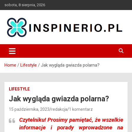
Skip
sobota, 8 sierpnia, 2026
to
content
Blog
Inspinerio
Home
Lifestyle
Jak wygląda gwiazda polarna?
LIFESTYLE
Jak wygląda gwiazda polarna?
15 października, 2023
redakcja
1 komentarz
Czytelniku!
Prosimy pamiętać, że wszelkie
informacje i porady wprowadzone na