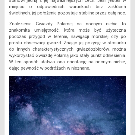
stanowi jedną z jej najważniejszych cech. Jeśli jesteś w
miejscu o odpowiednich warunkach bez zakłóceń
świetlnych, jej położenie pozostaje stabilne przez całą noc.
Znalezienie Gwiazdy Polarnej na nocnym niebie to
znakomita umiejętność, która może być użyteczna
podczas przygód w terenie, nawigacji morskiej czy po
prostu obserwacji gwiazd. Znając jej pozycję w stosunku
do innych charakterystycznych gwiazdozbiorów, można
wykorzystać Gwiazdę Polarną jako stały punkt odniesienia.
W ten sposób ułatwia ona orientację na nocnym niebie,
dając pewność w podróżach w nieznane.