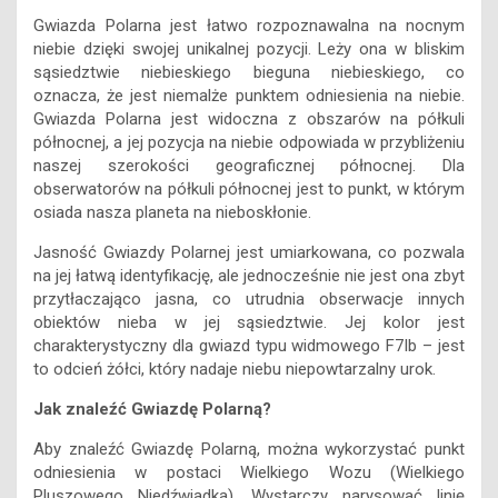
Gwiazda Polarna jest łatwo rozpoznawalna na nocnym
niebie dzięki swojej unikalnej pozycji. Leży ona w bliskim
sąsiedztwie niebieskiego bieguna niebieskiego, co
oznacza, że jest niemalże punktem odniesienia na niebie.
Gwiazda Polarna jest widoczna z obszarów na półkuli
północnej, a jej pozycja na niebie odpowiada w przybliżeniu
naszej szerokości geograficznej północnej. Dla
obserwatorów na półkuli północnej jest to punkt, w którym
osiada nasza planeta na nieboskłonie.
Jasność Gwiazdy Polarnej jest umiarkowana, co pozwala
na jej łatwą identyfikację, ale jednocześnie nie jest ona zbyt
przytłaczająco jasna, co utrudnia obserwacje innych
obiektów nieba w jej sąsiedztwie. Jej kolor jest
charakterystyczny dla gwiazd typu widmowego F7Ib – jest
to odcień żółci, który nadaje niebu niepowtarzalny urok.
Jak znaleźć Gwiazdę Polarną?
Aby znaleźć Gwiazdę Polarną, można wykorzystać punkt
odniesienia w postaci Wielkiego Wozu (Wielkiego
Pluszowego Niedźwiadka). Wystarczy narysować linię