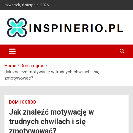
Skip
czwartek, 6 sierpnia, 2026
to
content
Blog
Inspinerio
Home
Dom i ogród
Jak znaleźć motywację w trudnych chwilach i się
zmotywować?
DOM I OGRÓD
Jak znaleźć motywację w
trudnych chwilach i się
zmotywować?