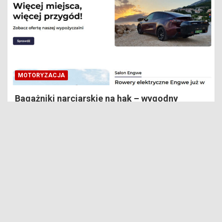
MOTORYZACJA
Bagażniki narciarskie na hak – wygodny
sposób na zimowy transport sprzętu
26 stycznia, 2026
Redaktor
Witryna inspinerio.pl jest wyłącznie platformą informacyjno-
rozrywkową. Nie służy jako poradnik medyczny i budowlany
oraz nie ma na celu obrażanie osób trzecich. Redakcja i
wydawca portalu nie ponoszą odpowiedzialności ze
stosowania porad zamieszczanych na stronie.