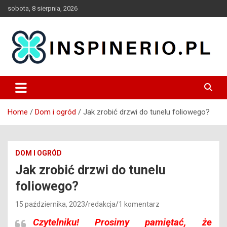
Skip
sobota, 8 sierpnia, 2026
to
content
Blog
Inspinerio
Home
Dom i ogród
Jak zrobić drzwi do tunelu foliowego?
DOM I OGRÓD
Jak zrobić drzwi do tunelu
foliowego?
15 października, 2023
redakcja
1 komentarz
Czytelniku!
Prosimy pamiętać, że