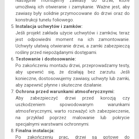
Następnie montujemy zawiasy do drzwi, które
umożliwią ich otwieranie i zamykanie. Ważne jest, aby
zawiasy były solidnie przymocowane do drzwi oraz do
konstrukcji tunelu foliowego.
Instalacja uchwytów i zamków:
Jeśli projekt zakłada użycie uchwytów i zamków, teraz
jest odpowiedni moment na ich zamontowanie.
Uchwyty ułatwią otwieranie drzwi, a zamki zabezpieczą
rośliny przed niepożądanymi dostępami.
Testowanie i dostosowanie:
Po zakończeniu montażu drzwi, przeprowadzamy testy,
aby upewnić się, że działają bez zarzutu. Jeśli
konieczne, dostosowujemy zawiasy, uchwyty lub zamki,
aby zapewnić płynne i skuteczne działanie.
Ochrona przed warunkami atmosferycznymi:
Aby zabezpieczyć drzwi przed korozją czy
uszkodzeniem spowodowanym warunkami
atmosferycznymi, warto rozważyć ich zabezpieczenie,
na przykład poprzez malowanie lub pokrycie
specjalnymi warstwami ochronnymi.
Finalna instalacja:
Po zakończeniu prac, drzwi są gotowe do