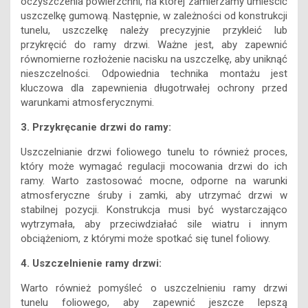
oczyszczenia powierzchni, na której zamierzamy umieścić
uszczelkę gumową. Następnie, w zależności od konstrukcji
tunelu, uszczelkę należy precyzyjnie przykleić lub
przykręcić do ramy drzwi. Ważne jest, aby zapewnić
równomierne rozłożenie nacisku na uszczelkę, aby uniknąć
nieszczelności. Odpowiednia technika montażu jest
kluczowa dla zapewnienia długotrwałej ochrony przed
warunkami atmosferycznymi.
3. Przykręcanie drzwi do ramy:
Uszczelnianie drzwi foliowego tunelu to również proces,
który może wymagać regulacji mocowania drzwi do ich
ramy. Warto zastosować mocne, odporne na warunki
atmosferyczne śruby i zamki, aby utrzymać drzwi w
stabilnej pozycji. Konstrukcja musi być wystarczająco
wytrzymała, aby przeciwdziałać sile wiatru i innym
obciążeniom, z którymi może spotkać się tunel foliowy.
4. Uszczelnienie ramy drzwi:
Warto również pomyśleć o uszczelnieniu ramy drzwi
tunelu foliowego, aby zapewnić jeszcze lepszą