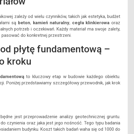
riałów
owej zależy od wielu czynników, takich jak estetyka, budżet
iałami są
beton
,
kamień naturalny
,
cegła klinkierowa
oraz
ualnych potrzeb i oczekiwań. Każdy materiał ma swoje zalety,
j pasować do konkretnej przestrzeni.
pod płytę fundamentową –
o kroku
ndamentową
to kluczowy etap w budowie każdego obiektu.
kcji. Poniżej przedstawiamy szczegółowy przewodnik, jak krok
będne jest przeprowadzenie analizy geotechnicznej gruntu.
o czynienia oraz jaka jest jego nośność. Tego typu badania
siadaniem budynku. Koszt takich badań waha się od 1000 do