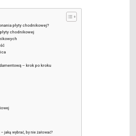
onania płyty chodnikowej?
płyty chodnikowej
dnikowych
ość
wica
ndamentową – krok po kroku
ciowej
– jaką wybrać, by nie żałować?