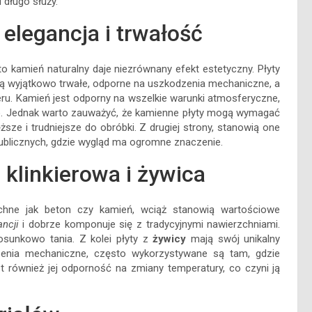
 długo służy.
elegancja i trwałość
o kamień naturalny daje niezrównany efekt estetyczny. Płyty
ą wyjątkowo trwałe, odporne na uszkodzenia mechaniczne, a
u. Kamień jest odporny na wszelkie warunki atmosferyczne,
atwo. Jednak warto zauważyć, że kamienne płyty mogą wymagać
sze i trudniejsze do obróbki. Z drugiej strony, stanowią one
ublicznych, gdzie wygląd ma ogromne znaczenie.
 klinkierowa i żywica
echne jak beton czy kamień, wciąż stanowią wartościowe
ancji
i dobrze komponuje się z tradycyjnymi nawierzchniami.
osunkowo tania. Z kolei płyty z
żywicy
mają swój unikalny
dzenia mechaniczne, często wykorzystywane są tam, gdzie
st również jej odporność na zmiany temperatury, co czyni ją