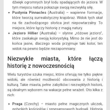
dźwięk ogromnych brył lodu spadających do jeziora. W
tym miejscu natura pokazuje swoją niezwykłą siłę.
Pustynia Pinnacles
(Australia) – wapienne formacje,
które tworzą surrealistyczny krajobraz. Widok tych skał
na tle zachodzącego słońca jest niepowtarzalny. To
miejsce, które łączy historię z magią natury.
Jezioro Hillier
(Australia) – słynne „różowe jezioro”,
które zaskakuje swoją kolorystyką. Mimo że nie jest do
końca jasne, dlaczego woda przyjmuje taki kolor, ten
widok na pewno będzie niezapomniany.
Niezwykłe miasta, które łączą
historię z nowoczesnością
Wielu turystów szuka miejsc, które oferują nie tylko piękne
widoki, ale również możliwość obcowania z historią i
kulturą. Takie miasta, pełne zabytków i niezwykłych historii,
są idealnym wyborem na wakacje pełne wrażeń. Oto kilka z
nich:
Praga
(Czechy) – miasto pełne magicznych uliczek,
gotyckich kościołów i renesansowych budowli. Historia