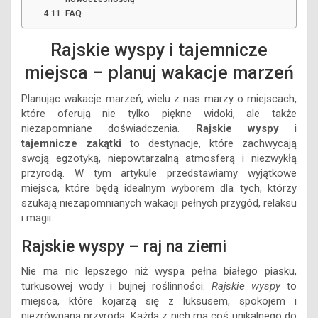
FAQ
Rajskie wyspy i tajemnicze
miejsca – planuj wakacje marzeń
Planując wakacje marzeń, wielu z nas marzy o miejscach,
które oferują nie tylko piękne widoki, ale także
niezapomniane doświadczenia.
Rajskie wyspy
i
tajemnicze zakątki
to destynacje, które zachwycają
swoją egzotyką, niepowtarzalną atmosferą i niezwykłą
przyrodą. W tym artykule przedstawiamy wyjątkowe
miejsca, które będą idealnym wyborem dla tych, którzy
szukają niezapomnianych wakacji pełnych przygód, relaksu
i magii.
Rajskie wyspy – raj na ziemi
Nie ma nic lepszego niż wyspa pełna białego piasku,
turkusowej wody i bujnej roślinności.
Rajskie wyspy
to
miejsca, które kojarzą się z luksusem, spokojem i
niezrównaną przyrodą. Każda z nich ma coś unikalnego do