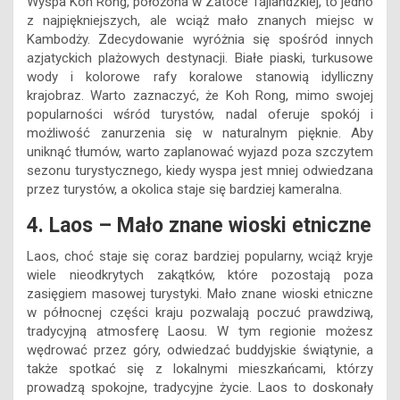
Wyspa Koh Rong, położona w Zatoce Tajlandzkiej, to jedno
z najpiękniejszych, ale wciąż mało znanych miejsc w
Kambodży. Zdecydowanie wyróżnia się spośród innych
azjatyckich plażowych destynacji. Białe piaski, turkusowe
wody i kolorowe rafy koralowe stanowią idylliczny
krajobraz. Warto zaznaczyć, że Koh Rong, mimo swojej
popularności wśród turystów, nadal oferuje spokój i
możliwość zanurzenia się w naturalnym pięknie. Aby
uniknąć tłumów, warto zaplanować wyjazd poza szczytem
sezonu turystycznego, kiedy wyspa jest mniej odwiedzana
przez turystów, a okolica staje się bardziej kameralna.
4. Laos – Mało znane wioski etniczne
Laos, choć staje się coraz bardziej popularny, wciąż kryje
wiele nieodkrytych zakątków, które pozostają poza
zasięgiem masowej turystyki. Mało znane wioski etniczne
w północnej części kraju pozwalają poczuć prawdziwą,
tradycyjną atmosferę Laosu. W tym regionie możesz
wędrować przez góry, odwiedzać buddyjskie świątynie, a
także spotkać się z lokalnymi mieszkańcami, którzy
prowadzą spokojne, tradycyjne życie. Laos to doskonały