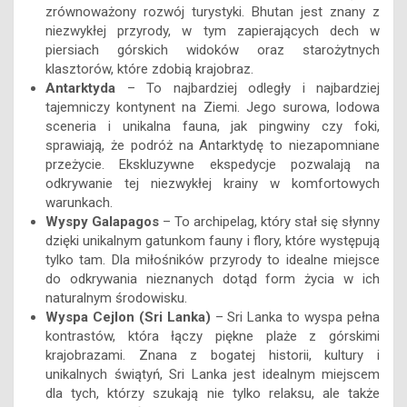
zrównoważony rozwój turystyki. Bhutan jest znany z
niezwykłej przyrody, w tym zapierających dech w
piersiach górskich widoków oraz starożytnych
klasztorów, które zdobią krajobraz.
Antarktyda
– To najbardziej odległy i najbardziej
tajemniczy kontynent na Ziemi. Jego surowa, lodowa
sceneria i unikalna fauna, jak pingwiny czy foki,
sprawiają, że podróż na Antarktydę to niezapomniane
przeżycie. Ekskluzywne ekspedycje pozwalają na
odkrywanie tej niezwykłej krainy w komfortowych
warunkach.
Wyspy Galapagos
– To archipelag, który stał się słynny
dzięki unikalnym gatunkom fauny i flory, które występują
tylko tam. Dla miłośników przyrody to idealne miejsce
do odkrywania nieznanych dotąd form życia w ich
naturalnym środowisku.
Wyspa Cejlon (Sri Lanka)
– Sri Lanka to wyspa pełna
kontrastów, która łączy piękne plaże z górskimi
krajobrazami. Znana z bogatej historii, kultury i
unikalnych świątyń, Sri Lanka jest idealnym miejscem
dla tych, którzy szukają nie tylko relaksu, ale także