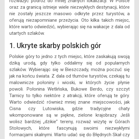
rozważyć podróż do mniej znanych lokalizacji. W Polsce
oraz za granicą istnieje wiele niezwykłych destynacji, które
nie zostały jeszcze masowo odkryte przez turystów, a
oferują niezapomniane przeżycia. Oto kilka takich miejsc,
które warto odwiedzić, wybierając się na wakacje z dala od
utartych szlaków.
1. Ukryte skarby polskich gór
Polskie góry to jedno z tych miejsc, które zaskakują swoją
dziką urodą, gdy tylko oddalimy się od popularnych
szlaków. Wybierając się w Bieszczady, można poczuć się
jak na końcu świata. Z dala od tłumów turystów, czekają tu
malownicze połoniny i wioski, w których życie płynie
powoli. Połonina Wetlińska, Bukowe Berdo, czy szczyt
Tarnicy to tylko niektóre z atrakcji, które oferują te góry.
Warto odwiedzić również mniej znane miejscowości, jak
Cisna czy Lutowiska, gdzie tradycyjne chaty
wkomponowane są w piękne, zielone krajobrazy. Jeśli
wolisz bardziej „dzikie” tereny, rozważ wizytę w Górach
Stołowych, które fascynują swoimi niezwykłymi
formacjami skalnymi. Warto udać się do Błędnych Skał czy