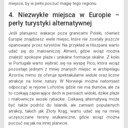
miejsce, by w pełni poczuć magię tego regionu.
4. Niezwykłe miejsca w Europie –
perły turystyki alternatywnej
Jeśli planujesz wakacje poza granicami Polski, również
Europie znajdziesz wiele miejsc, które nie zostały jeszcze
opanowane przez turystów. Na przykład w Hiszpanii warto
udać się do malowniczej Almerii, gdzie wciąż można
znaleźć spokojne plaże i unikalne formacje skalne. Z kolei
w Portugalii warto wybrać się na wyspę Pico, która wciąż
pozostaje jednym z mniej znanych miejsc w archipelagu
Azorów, mimo że oferuje spektakularne widoki oraz liczne
atrakcje na łonie natury. W Norwegii można natomiast
odpocząć w rejonie Lofotów, gdzie nie ma tłumów, ale za
to czekają zapierające dech w piersiach widoki, dzikie plaże
i malownicze wioski rybackie. Ciekawą alternatywą może
być także podróż do Islandii, ale zamiast popularnych
atrakcji, takich jak Złoty Krąg, warto udać się na mniej
uczęszczane tereny wulkaniczne, gdzie wciąż można
poczuć się jak na innej planecie.