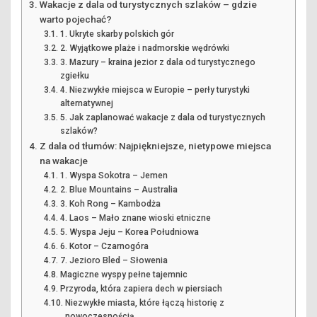
Wakacje z dala od turystycznych szlaków – gdzie
warto pojechać?
1. Ukryte skarby polskich gór
2. Wyjątkowe plaże i nadmorskie wędrówki
3. Mazury – kraina jezior z dala od turystycznego
zgiełku
4. Niezwykłe miejsca w Europie – perły turystyki
alternatywnej
5. Jak zaplanować wakacje z dala od turystycznych
szlaków?
Z dala od tłumów: Najpiękniejsze, nietypowe miejsca
na wakacje
1. Wyspa Sokotra – Jemen
2. Blue Mountains – Australia
3. Koh Rong – Kambodża
4. Laos – Mało znane wioski etniczne
5. Wyspa Jeju – Korea Południowa
6. Kotor – Czarnogóra
7. Jezioro Bled – Słowenia
Magiczne wyspy pełne tajemnic
Przyroda, która zapiera dech w piersiach
Niezwykłe miasta, które łączą historię z
nowoczesnością