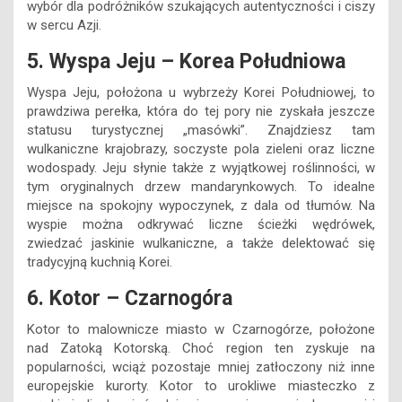
wybór dla podróżników szukających autentyczności i ciszy
w sercu Azji.
5. Wyspa Jeju – Korea Południowa
Wyspa Jeju, położona u wybrzeży Korei Południowej, to
prawdziwa perełka, która do tej pory nie zyskała jeszcze
statusu turystycznej „masówki”. Znajdziesz tam
wulkaniczne krajobrazy, soczyste pola zieleni oraz liczne
wodospady. Jeju słynie także z wyjątkowej roślinności, w
tym oryginalnych drzew mandarynkowych. To idealne
miejsce na spokojny wypoczynek, z dala od tłumów. Na
wyspie można odkrywać liczne ścieżki wędrówek,
zwiedzać jaskinie wulkaniczne, a także delektować się
tradycyjną kuchnią Korei.
6. Kotor – Czarnogóra
Kotor to malownicze miasto w Czarnogórze, położone
nad Zatoką Kotorską. Choć region ten zyskuje na
popularności, wciąż pozostaje mniej zatłoczony niż inne
europejskie kurorty. Kotor to urokliwe miasteczko z