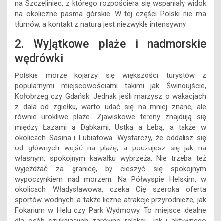
na Szczeliniec, z którego rozpościera się wspaniały widok
na okoliczne pasma górskie. W tej części Polski nie ma
tłumów, a kontakt z naturą jest niezwykle intensywny.
2. Wyjątkowe plaże i nadmorskie
wędrówki
Polskie morze kojarzy się większości turystów z
popularnymi miejscowościami takimi jak Świnoujście,
Kołobrzeg czy Gdańsk. Jednak jeśli marzysz o wakacjach
z dala od zgiełku, warto udać się na mniej znane, ale
równie urokliwe plaże. Zjawiskowe tereny znajdują się
między Łazami a Dąbkami, Ustką a Łebą, a także w
okolicach Sasina i Lubiatowa. Wystarczy, że oddalisz się
od głównych wejść na plażę, a poczujesz się jak na
własnym, spokojnym kawałku wybrzeża. Nie trzeba też
wyjeżdżać za granicę, by cieszyć się spokojnym
wypoczynkiem nad morzem. Na Półwyspie Helskim, w
okolicach Władysławowa, czeka Cię szeroka oferta
sportów wodnych, a także liczne atrakcje przyrodnicze, jak
Fokarium w Helu czy Park Wydmowy. To miejsce idealne
dla osób szukających zarówno relaksu, jak i aktywnego