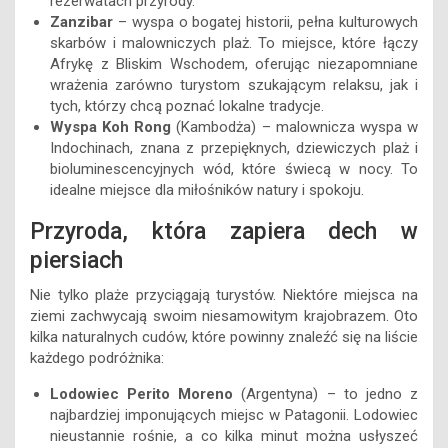
rezerwatach przyrody.
Zanzibar
– wyspa o bogatej historii, pełna kulturowych
skarbów i malowniczych plaż. To miejsce, które łączy
Afrykę z Bliskim Wschodem, oferując niezapomniane
wrażenia zarówno turystom szukającym relaksu, jak i
tych, którzy chcą poznać lokalne tradycje.
Wyspa Koh Rong
(Kambodża) – malownicza wyspa w
Indochinach, znana z przepięknych, dziewiczych plaż i
bioluminescencyjnych wód, które świecą w nocy. To
idealne miejsce dla miłośników natury i spokoju.
Przyroda, która zapiera dech w
piersiach
Nie tylko plaże przyciągają turystów. Niektóre miejsca na
ziemi zachwycają swoim niesamowitym krajobrazem. Oto
kilka naturalnych cudów, które powinny znaleźć się na liście
każdego podróżnika:
Lodowiec Perito Moreno
(Argentyna) – to jedno z
najbardziej imponujących miejsc w Patagonii. Lodowiec
nieustannie rośnie, a co kilka minut można usłyszeć