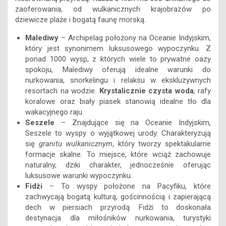
zaoferowania, od wulkanicznych krajobrazów po
dziewicze plaże i bogatą faunę morską.
Malediwy
– Archipelag położony na Oceanie Indyjskim,
który jest synonimem luksusowego wypoczynku. Z
ponad 1000 wysp, z których wiele to prywatne oazy
spokoju, Malediwy oferują idealne warunki do
nurkowania, snorkelingu i relaksu w ekskluzywnych
resortach na wodzie.
Krystalicznie czysta woda
, rafy
koralowe oraz biały piasek stanowią idealne tło dla
wakacyjnego raju.
Seszele
– Znajdujące się na Oceanie Indyjskim,
Seszele to wyspy o wyjątkowej urody. Charakteryzują
się
granitu wulkanicznym
, który tworzy spektakularne
formacje skalne. To miejsce, które wciąż zachowuje
naturalny, dziki charakter, jednocześnie oferując
luksusowe warunki wypoczynku.
Fidżi
– To wyspy położone na Pacyfiku, które
zachwycają bogatą kulturą, gościnnością i zapierającą
dech w piersiach przyrodą. Fidżi to doskonała
destynacja dla miłośników nurkowania, turystyki