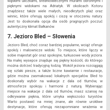
wąskimi uliczkami, średniowiecznymi murami obronnymi i
pięknymi widokami na Adriatyk. W okolicach Kotoru
znajdziesz także wiele małych, nieodkrytych plaż oraz
winnic, które oferują spokój i ciszę w otoczeniu natury.
Jest to doskonała opcja dla osób pragnących poczuć
autentyczny klimat Bałkanów.
7. Jezioro Bled – Słowenia
Jezioro Bled, choć coraz bardziej popularne, wciąż oferuje
spokój i malownicze widoki. To miejsce, które łączy w
sobie majestat gór oraz spokojne, turkusowe wody jeziora.
Na małej wysepce znajduje się piękny kościół, do którego
można dotrzeć tradycyjną łodzią. Wokół jeziora rozciągają
się szlaki piesze, a także liczne kawiarnie i restauracje,
gdzie można zasmakować lokalnych specjałów. Bled to
doskonały wybór na wakacje z dala od tłumów, w
atmosferze spokoju i harmonii z naturą. Wybierając
miejsce na wakacje z dala od tłumów, masz szansę na
odkrywanie piękna, które umyka większości turystów.
Warto postawić na mniej znane, ale równie urokliwe
destynacje, które oferują niezapomniane wrażenia w