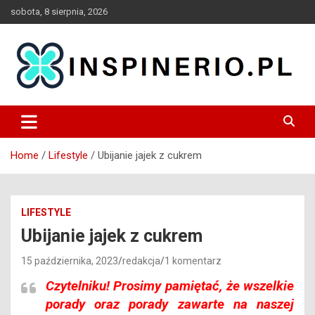
Skip
sobota, 8 sierpnia, 2026
to
content
Blog
Inspinerio
Home
Lifestyle
Ubijanie jajek z cukrem
LIFESTYLE
Ubijanie jajek z cukrem
15 października, 2023
redakcja
1 komentarz
Czytelniku!
Prosimy pamiętać, że wszelkie
porady oraz porady zawarte na naszej