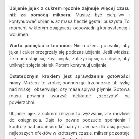
Ubijanie jajek z cukrem ręcznie zajmuje więcej czasu
niż za pomocą miksera.
Musisz być cierpliwy i
kontynuować ubijanie, aż masa będzie gęsta i puszysta. To
moment, w którym osiągniesz odpowiednią konsystencję i
wolumen.
Warto pamiętać o technice.
Nie możesz pozwolić, aby
jajka i cukier przegrzały się podczas ubijania. Jeśli widzisz,
że masa staje się zbyt ciepła, zatrzymaj się na chwilę, aby
uniknąć spięcia białek. Potem kontynuuj ubijanie.
Ostatecznym krokiem jest sprawdzenie gotowości
masy.
Możesz to zrobić, podnosząc trzepaczkę lub łyżkę
nad miskę i obserwując, czy masa spływa płynnie. Gotowa
masa powinna tworzyć delikatne „szczypty” na
powierzchni.
Ubijanie jajek z cukrem ręcznie to wyzwanie, ale możliwe
do osiągnięcia. Daje to pewne poczucie spełnienia i
kontrolę nad procesem kulinarnym. Jednak dla osiągnięcia
najlepszych efektów w krótszym czasie, mikser pozostaje