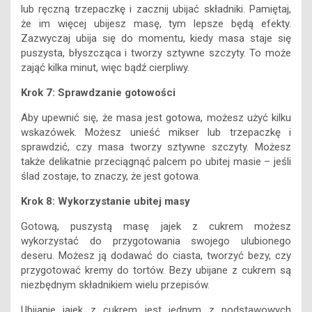
lub ręczną trzepaczkę i zacznij ubijać składniki. Pamiętaj,
że im więcej ubijesz masę, tym lepsze będą efekty.
Zazwyczaj ubija się do momentu, kiedy masa staje się
puszysta, błyszcząca i tworzy sztywne szczyty. To może
zająć kilka minut, więc bądź cierpliwy.
Krok 7: Sprawdzanie gotowości
Aby upewnić się, że masa jest gotowa, możesz użyć kilku
wskazówek. Możesz unieść mikser lub trzepaczkę i
sprawdzić, czy masa tworzy sztywne szczyty. Możesz
także delikatnie przeciągnąć palcem po ubitej masie – jeśli
ślad zostaje, to znaczy, że jest gotowa.
Krok 8: Wykorzystanie ubitej masy
Gotową, puszystą masę jajek z cukrem możesz
wykorzystać do przygotowania swojego ulubionego
deseru. Możesz ją dodawać do ciasta, tworzyć bezy, czy
przygotować kremy do tortów. Bezy ubijane z cukrem są
niezbędnym składnikiem wielu przepisów.
Ubijanie jajek z cukrem jest jednym z podstawowych