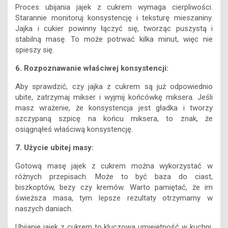
Proces ubijania jajek z cukrem wymaga cierpliwości.
Starannie monitoruj konsystencję i teksturę mieszaniny.
Jajka i cukier powinny łączyć się, tworząc puszystą i
stabilną masę. To może potrwać kilka minut, więc nie
spieszy się.
6. Rozpoznawanie właściwej konsystencji:
Aby sprawdzić, czy jajka z cukrem są już odpowiednio
ubite, zatrzymaj mikser i wyjmij końcówkę miksera. Jeśli
masz wrażenie, że konsystencja jest gładka i tworzy
szczypaną szpicę na końcu miksera, to znak, że
osiągnąłeś właściwą konsystencję.
7. Użycie ubitej masy:
Gotową masę jajek z cukrem można wykorzystać w
różnych przepisach. Może to być baza do ciast,
biszkoptów, bezy czy kremów. Warto pamiętać, że im
świeższa masa, tym lepsze rezultaty otrzymamy w
naszych daniach.
Ubijanie jajek z cukrem to kluczowa umiejętność w kuchni.