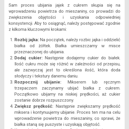
Sam proces ubijania jajek z cukrem skupia się na
wprowadzeniu powietrza do mieszaniny, co prowadzi do
zwiększenia objętości i uzyskania odpowiedniej
konsystencji. Aby to osiągnąć, należy postępować zgodnie
z kilkoma kluczowymi krokami:
Rozbij jajka:
Na początek, należy rozbic jajka i oddzielić
białka od żółtek. Białka umieszczamy w misce
przeznaczonej do ubijania.
Dodaj cukier:
Następnie dodajemy cukier do białek.
Ilość cukru może się różnić w zależności od przepisu,
ale zazwyczaj jest to określona ilość, która doda
słodyczy i tekstury danemu daniu.
Rozpocznij ubijanie:
Mikserem lub ręcznym
trzepaczem zaczynamy ubijać białka z cukrem.
Początkowo ubijamy na niskiej prędkości, aż cukier
zostanie dobrze rozpuszczony.
Zwiększ prędkość:
Następnie zwiększamy prędkość
miksera i kontynuujemy ubijanie. Proces ten ma na celu
wprowadzenie powietrza do mieszaniny, co sprawi, że
białka staną się puszyste i uzyskają objętość.