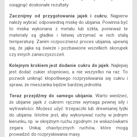
osiągnąć doskonałe rezultaty.
Zacznijmy od przygotowania jajek i cukru.
Najpierw
należy wybrać odpowiednią miskę do ubijania. Powinna być
to miska wykonana z metalu lub szkła, ponieważ te
materiały są gładkie i łatwiej utrzymać w nich stałą
temperaturę. Zanim rozpoczniesz proces ubijania, upewnij
się, że jajka są świeże i pozbawione wszelkich skorupek
czy innych zanieczyszczeń.
Kolejnym krokiem jest dodanie cukru do jajek.
Najlepiej
jest dodać cukier stopniowo, a nie wszystko na raz. To
pozwoli uniknąć kłopotliwego rozpryskiwania się cukru i
sprawi, że mieszanka będzie bardziej jednolita.
Teraz przejdźmy do samego ubijania.
Warto wiedzieć,
że ubijanie jajek z cukrem ręcznie wymaga pewnej siły i
wytrwałości. Możesz użyć trzepaczki lub drewnianej łyżki
do ubijania. Istotne jest, aby wykonywać ruchy w jednym
kierunku, np. w okrężnym ruchu zgodnym ze wskazówkami
zegara. Unikaj chaotycznych ruchów, które mogą
prowadzić do rozpryskiwania masy.