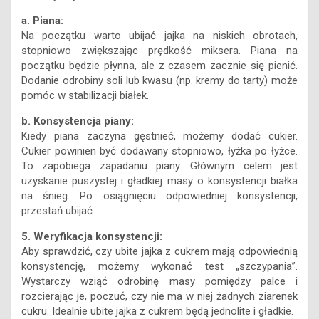
a. Piana:
Na początku warto ubijać jajka na niskich obrotach,
stopniowo zwiększając prędkość miksera. Piana na
początku będzie płynna, ale z czasem zacznie się pienić.
Dodanie odrobiny soli lub kwasu (np. kremy do tarty) może
pomóc w stabilizacji białek.
b. Konsystencja piany:
Kiedy piana zaczyna gęstnieć, możemy dodać cukier.
Cukier powinien być dodawany stopniowo, łyżka po łyżce.
To zapobiega zapadaniu piany. Głównym celem jest
uzyskanie puszystej i gładkiej masy o konsystencji białka
na śnieg. Po osiągnięciu odpowiedniej konsystencji,
przestań ubijać.
5. Weryfikacja konsystencji:
Aby sprawdzić, czy ubite jajka z cukrem mają odpowiednią
konsystencję, możemy wykonać test „szczypania”.
Wystarczy wziąć odrobinę masy pomiędzy palce i
rozcierając je, poczuć, czy nie ma w niej żadnych ziarenek
cukru. Idealnie ubite jajka z cukrem będą jednolite i gładkie.