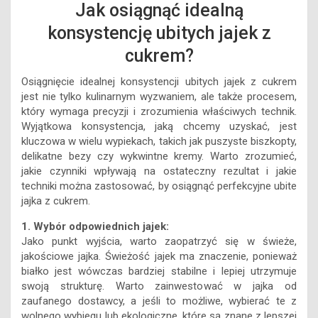
Jak osiągnąć idealną
konsystencję ubitych jajek z
cukrem?
Osiągnięcie idealnej konsystencji ubitych jajek z cukrem
jest nie tylko kulinarnym wyzwaniem, ale także procesem,
który wymaga precyzji i zrozumienia właściwych technik.
Wyjątkowa konsystencja, jaką chcemy uzyskać, jest
kluczowa w wielu wypiekach, takich jak puszyste biszkopty,
delikatne bezy czy wykwintne kremy. Warto zrozumieć,
jakie czynniki wpływają na ostateczny rezultat i jakie
techniki można zastosować, by osiągnąć perfekcyjne ubite
jajka z cukrem.
1. Wybór odpowiednich jajek:
Jako punkt wyjścia, warto zaopatrzyć się w świeże,
jakościowe jajka. Świeżość jajek ma znaczenie, ponieważ
białko jest wówczas bardziej stabilne i lepiej utrzymuje
swoją strukturę. Warto zainwestować w jajka od
zaufanego dostawcy, a jeśli to możliwe, wybierać te z
wolnego wybiegu lub ekologiczne, które są znane z lepszej