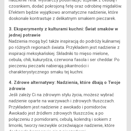
nadzienie feta. Wystarczy podsmażyć szpinak z cebulą i
czosnkiem, dodać pokrojoną fetę oraz odrobinę migdałów.
Efektem będzie wyjątkowo aromatyczne nadzienie, które
doskonale kontrastuje z delikatnym smakiem pieczarek.
3. Eksperymenty z kulturami kuchni: Świat smaków w
jednej potrawie
Nadzienia mogą być także inspiracją do podróży kulinarnej
po różnych regionach świata. Przykładem jest nadzienie z
inspiracji meksykańskiej. Składniki to mięso mielone,
cebula, chili, kukurydza, czerwona fasola i ser cheddar. Po
pieczeniu pieczarki nabierają pikantności i
charakterystycznego smaku tej kuchni.
4. Zdrowe alternatywy: Nadzienia, które dbają o Twoje
zdrowie
Jeśli zależy Ci na zdrowym stylu życia, możesz wybrać
nadzienie oparte na warzywach i zdrowych tłuszczach.
Przykładem jest nadzienie z awokado i pomidorów.
Awokado jest źródłem zdrowych tłuszczów, a po
połączeniu z pomidorami, cebulą, kolendrą i sokiem z
limonki, tworzy niezwykle orzeźwiające nadzienie, które