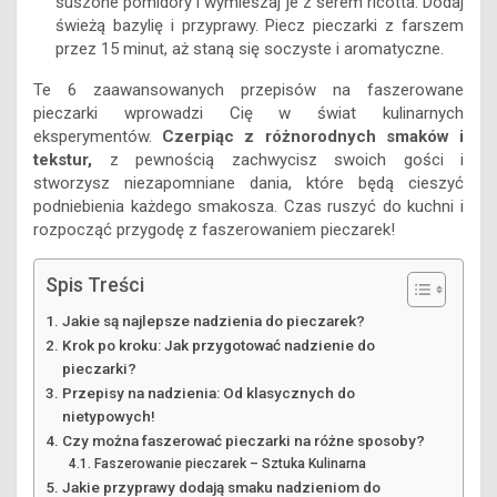
suszone pomidory i wymieszaj je z serem ricotta. Dodaj
świeżą bazylię i przyprawy. Piecz pieczarki z farszem
przez 15 minut, aż staną się soczyste i aromatyczne.
Te 6 zaawansowanych przepisów na faszerowane
pieczarki wprowadzi Cię w świat kulinarnych
eksperymentów.
Czerpiąc z różnorodnych smaków i
tekstur,
z pewnością zachwycisz swoich gości i
stworzysz niezapomniane dania, które będą cieszyć
podniebienia każdego smakosza. Czas ruszyć do kuchni i
rozpocząć przygodę z faszerowaniem pieczarek!
Spis Treści
Jakie są najlepsze nadzienia do pieczarek?
Krok po kroku: Jak przygotować nadzienie do
pieczarki?
Przepisy na nadzienia: Od klasycznych do
nietypowych!
Czy można faszerować pieczarki na różne sposoby?
Faszerowanie pieczarek – Sztuka Kulinarna
Jakie przyprawy dodają smaku nadzieniom do