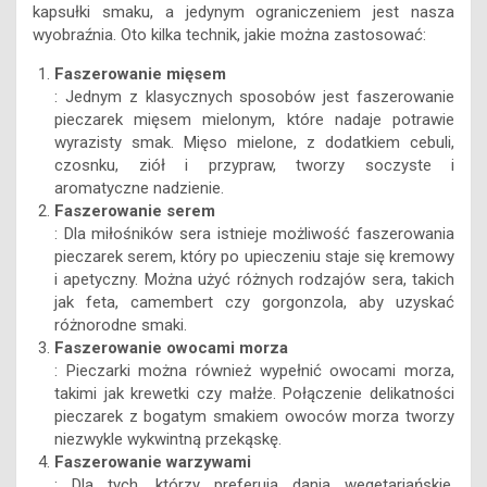
kapsułki smaku, a jedynym ograniczeniem jest nasza
wyobraźnia. Oto kilka technik, jakie można zastosować:
Faszerowanie mięsem
: Jednym z klasycznych sposobów jest faszerowanie
pieczarek mięsem mielonym, które nadaje potrawie
wyrazisty smak. Mięso mielone, z dodatkiem cebuli,
czosnku, ziół i przypraw, tworzy soczyste i
aromatyczne nadzienie.
Faszerowanie serem
: Dla miłośników sera istnieje możliwość faszerowania
pieczarek serem, który po upieczeniu staje się kremowy
i apetyczny. Można użyć różnych rodzajów sera, takich
jak feta, camembert czy gorgonzola, aby uzyskać
różnorodne smaki.
Faszerowanie owocami morza
: Pieczarki można również wypełnić owocami morza,
takimi jak krewetki czy małże. Połączenie delikatności
pieczarek z bogatym smakiem owoców morza tworzy
niezwykle wykwintną przekąskę.
Faszerowanie warzywami
: Dla tych, którzy preferują dania wegetariańskie,