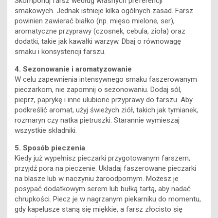
Skomponuj farsz według własnych preferencji
smakowych. Jednak istnieje kilka ogólnych zasad. Farsz
powinien zawierać białko (np. mięso mielone, ser),
aromatyczne przyprawy (czosnek, cebula, zioła) oraz
dodatki, takie jak kawałki warzyw. Dbaj o równowagę
smaku i konsystencji farszu.
4. Sezonowanie i aromatyzowanie
W celu zapewnienia intensywnego smaku faszerowanym
pieczarkom, nie zapomnij o sezonowaniu. Dodaj sól,
pieprz, paprykę i inne ulubione przyprawy do farszu. Aby
podkreślić aromat, użyj świeżych ziół, takich jak tymianek,
rozmaryn czy natka pietruszki. Starannie wymieszaj
wszystkie składniki.
5. Sposób pieczenia
Kiedy już wypełnisz pieczarki przygotowanym farszem,
przyjdź pora na pieczenie. Układaj faszerowane pieczarki
na blasze lub w naczyniu żaroodpornym. Możesz je
posypać dodatkowym serem lub bułką tartą, aby nadać
chrupkości. Piecz je w nagrzanym piekarniku do momentu,
gdy kapelusze staną się miękkie, a farsz złocisto się