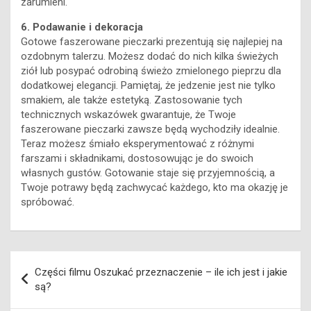
zarumieni.
6. Podawanie i dekoracja
Gotowe faszerowane pieczarki prezentują się najlepiej na
ozdobnym talerzu. Możesz dodać do nich kilka świeżych
ziół lub posypać odrobiną świeżo zmielonego pieprzu dla
dodatkowej elegancji. Pamiętaj, że jedzenie jest nie tylko
smakiem, ale także estetyką. Zastosowanie tych
technicznych wskazówek gwarantuje, że Twoje
faszerowane pieczarki zawsze będą wychodziły idealnie.
Teraz możesz śmiało eksperymentować z różnymi
farszami i składnikami, dostosowując je do swoich
własnych gustów. Gotowanie staje się przyjemnością, a
Twoje potrawy będą zachwycać każdego, kto ma okazję je
spróbować.
Nawigacja
Części filmu Oszukać przeznaczenie – ile ich jest i jakie
wpisu
są?