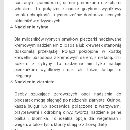
suszonymi pomidorami, serem parmezan i orzechami
włoskimi. To połączenie nadaje grzybom wyjątkowy
smak i chrupkość, a jednocześnie dostarcza cennych
składników odżywczych.
Nadzienie rybne
:
Dla miłośników rybnych smaków, pieczarki nadziewane
kremowym nadzieniem z łososia lub krewetek stanowią
doskonałą przekąskę. Połącz pokrojone w kostkę
krewetki lub łososia z kremowym serem, śmietaną, dill i
sokiem z cytryny. To nadzienie nie tylko nadaje
pieczarkom wyjątkowy smak, ale także dodaje im
elegancji.
Nadzienie ziarniste
:
Osoby szukające zdrowszych opcji nadzienia do
pieczarek mogą sięgnąć po nadzienie ziarniste. Quinoa,
kasza bulgur lub soczewica, połączone z warzywami,
przyprawami i odrobiną oliwy, tworzą nadzienie pełne
białka i błonnika. To idealna opcja dla wegetarian i
wegan, a także tych, którzy dbają o zdrową dietę.