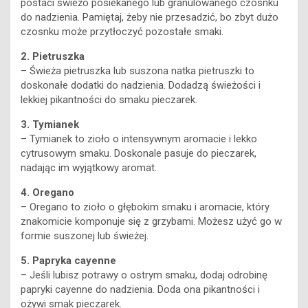
postaci świeżo posiekanego lub granulowanego czosnku
do nadzienia. Pamiętaj, żeby nie przesadzić, bo zbyt dużo
czosnku może przytłoczyć pozostałe smaki.
2. Pietruszka
– Świeża pietruszka lub suszona natka pietruszki to
doskonałe dodatki do nadzienia. Dodadzą świeżości i
lekkiej pikantności do smaku pieczarek.
3. Tymianek
– Tymianek to zioło o intensywnym aromacie i lekko
cytrusowym smaku. Doskonale pasuje do pieczarek,
nadając im wyjątkowy aromat.
4. Oregano
– Oregano to zioło o głębokim smaku i aromacie, który
znakomicie komponuje się z grzybami. Możesz użyć go w
formie suszonej lub świeżej.
5. Papryka cayenne
– Jeśli lubisz potrawy o ostrym smaku, dodaj odrobinę
papryki cayenne do nadzienia. Doda ona pikantności i
ożywi smak pieczarek.