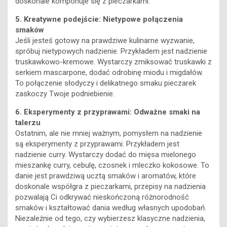
doskonale komponuje się z pieczarkami.
5. Kreatywne podejście: Nietypowe połączenia
smaków
Jeśli jesteś gotowy na prawdziwe kulinarne wyzwanie,
spróbuj nietypowych nadzienie. Przykładem jest nadzienie
truskawkowo-kremowe. Wystarczy zmiksować truskawki z
serkiem mascarpone, dodać odrobinę miodu i migdałów.
To połączenie słodyczy i delikatnego smaku pieczarek
zaskoczy Twoje podniebienie.
6. Eksperymenty z przyprawami: Odważne smaki na
talerzu
Ostatnim, ale nie mniej ważnym, pomysłem na nadzienie
są eksperymenty z przyprawami. Przykładem jest
nadzienie curry. Wystarczy dodać do mięsa mielonego
mieszankę curry, cebulę, czosnek i mleczko kokosowe. To
danie jest prawdziwą ucztą smaków i aromatów, które
doskonale współgra z pieczarkami, przepisy na nadzienia
pozwalają Ci odkrywać nieskończoną różnorodność
smaków i kształtować dania według własnych upodobań.
Niezależnie od tego, czy wybierzesz klasyczne nadzienia,