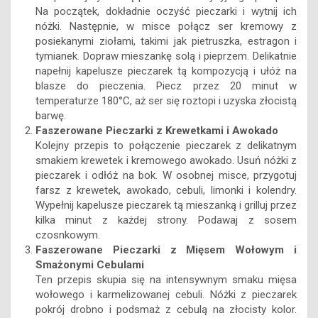
Na początek, dokładnie oczyść pieczarki i wytnij ich
nóżki. Następnie, w misce połącz ser kremowy z
posiekanymi ziołami, takimi jak pietruszka, estragon i
tymianek. Dopraw mieszankę solą i pieprzem. Delikatnie
napełnij kapelusze pieczarek tą kompozycją i ułóż na
blasze do pieczenia. Piecz przez 20 minut w
temperaturze 180°C, aż ser się roztopi i uzyska złocistą
barwę.
Faszerowane Pieczarki z Krewetkami i Awokado
Kolejny przepis to połączenie pieczarek z delikatnym
smakiem krewetek i kremowego awokado. Usuń nóżki z
pieczarek i odłóż na bok. W osobnej misce, przygotuj
farsz z krewetek, awokado, cebuli, limonki i kolendry.
Wypełnij kapelusze pieczarek tą mieszanką i grilluj przez
kilka minut z każdej strony. Podawaj z sosem
czosnkowym.
Faszerowane Pieczarki z Mięsem Wołowym i
Smażonymi Cebulami
Ten przepis skupia się na intensywnym smaku mięsa
wołowego i karmelizowanej cebuli. Nóżki z pieczarek
pokrój drobno i podsmaż z cebulą na złocisty kolor.