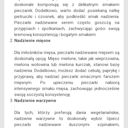
doskonale komponują się z delikatnym smakiem
pieczarek. Dodatkowo, warto dodać posiekaną natkę
pietruszki i czosnek, aby podkreślić smak nadzienia.
Pieczarki nadziewane serem często goszczą na
przyjęciach i spotkaniach, zachwycając gości swoją
kremową konsystencją i bogatym smakiem.
Nadzienie mięsne
:
Dla miłośników mięsa, pieczarki nadziewane mięsem są
doskonałą opcją. Mięso mielone, takie jak wieprzowina,
mielona wołowina lub mielona kurczak, stanowi bazę
nadzienia. Dodatkowo, możesz dodać cebulę, paprykę i
przyprawy, aby nadziać pieczarki smacznym farszem
mięsnym. Po upieczeniu pieczarki nabiorą
intensywnego smaku mięsa, zachowując jednocześnie
swoją soczystą konsystencję.
Nadzienie warzywne
:
Dla tych, którzy preferują dania wegetariańskie,
nadzienie warzywne to doskonały wybór. Upiecz
pieczarki nadziewane duszonymi szpinakiem,