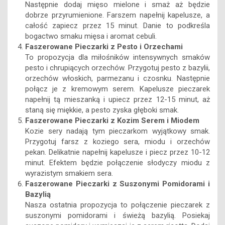
Następnie dodaj mięso mielone i smaż aż będzie
dobrze przyrumienione. Farszem napełnij kapelusze, a
całość zapiecz przez 15 minut. Danie to podkreśla
bogactwo smaku mięsa i aromat cebuli.
Faszerowane Pieczarki z Pesto i Orzechami
To propozycja dla miłośników intensywnych smaków
pesto i chrupiących orzechów. Przygotuj pesto z bazylii,
orzechów włoskich, parmezanu i czosnku. Następnie
połącz je z kremowym serem. Kapelusze pieczarek
napełnij tą mieszanką i upiecz przez 12-15 minut, aż
staną się miękkie, a pesto zyska głęboki smak.
Faszerowane Pieczarki z Kozim Serem i Miodem
Kozie sery nadają tym pieczarkom wyjątkowy smak.
Przygotuj farsz z koziego sera, miodu i orzechów
pekan. Delikatnie napełnij kapelusze i piecz przez 10-12
minut. Efektem będzie połączenie słodyczy miodu z
wyrazistym smakiem sera.
Faszerowane Pieczarki z Suszonymi Pomidorami i
Bazylią
Nasza ostatnia propozycja to połączenie pieczarek z
suszonymi pomidorami i świeżą bazylią. Posiekaj