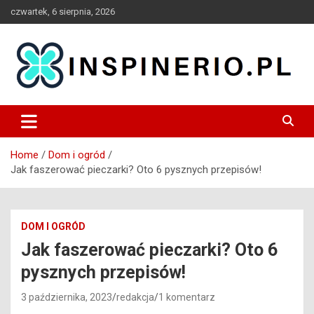
Skip
czwartek, 6 sierpnia, 2026
to
content
Blog
Inspinerio
Home
Dom i ogród
Jak faszerować pieczarki? Oto 6 pysznych przepisów!
DOM I OGRÓD
Jak faszerować pieczarki? Oto 6
pysznych przepisów!
3 października, 2023
redakcja
1 komentarz