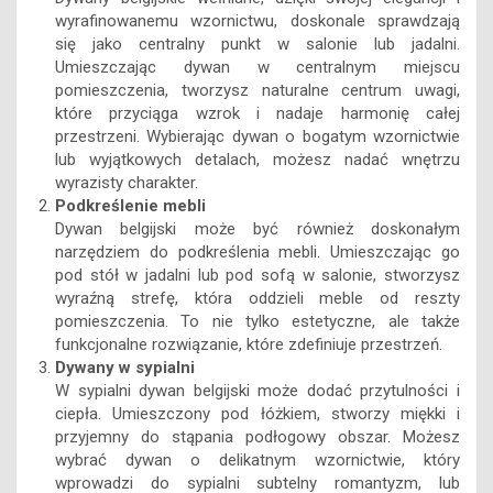
Dywan jako centralny punkt przestrzeni
Dywany belgijskie wełniane, dzięki swojej elegancji i
wyrafinowanemu wzornictwu, doskonale sprawdzają
się jako centralny punkt w salonie lub jadalni.
Umieszczając dywan w centralnym miejscu
pomieszczenia, tworzysz naturalne centrum uwagi,
które przyciąga wzrok i nadaje harmonię całej
przestrzeni. Wybierając dywan o bogatym wzornictwie
lub wyjątkowych detalach, możesz nadać wnętrzu
wyrazisty charakter.
Podkreślenie mebli
Dywan belgijski może być również doskonałym
narzędziem do podkreślenia mebli. Umieszczając go
pod stół w jadalni lub pod sofą w salonie, stworzysz
wyraźną strefę, która oddzieli meble od reszty
pomieszczenia. To nie tylko estetyczne, ale także
funkcjonalne rozwiązanie, które zdefiniuje przestrzeń.
Dywany w sypialni
W sypialni dywan belgijski może dodać przytulności i
ciepła. Umieszczony pod łóżkiem, stworzy miękki i
przyjemny do stąpania podłogowy obszar. Możesz