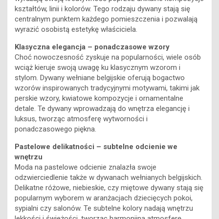
tworzone przez utalentowanych projektantów, którzy
wyrażają swoją kreatywność poprzez unikalne kompozycje
kształtów, linii i kolorów. Tego rodzaju dywany stają się
centralnym punktem każdego pomieszczenia i pozwalają
wyrazić osobistą estetykę właściciela.
Klasyczna elegancja – ponadczasowe wzory
Choć nowoczesność zyskuje na popularności, wiele osób
wciąż kieruje swoją uwagę ku klasycznym wzorom i
stylom. Dywany wełniane belgijskie oferują bogactwo
wzorów inspirowanych tradycyjnymi motywami, takimi jak
perskie wzory, kwiatowe kompozycje i ornamentalne
detale. Te dywany wprowadzają do wnętrza elegancję i
luksus, tworząc atmosferę wytworności i
ponadczasowego piękna.
Pastelowe delikatności – subtelne odcienie we
wnętrzu
Moda na pastelowe odcienie znalazła swoje
odzwierciedlenie także w dywanach wełnianych belgijskich.
Delikatne różowe, niebieskie, czy miętowe dywany stają się
popularnym wyborem w aranżacjach dziecięcych pokoi,