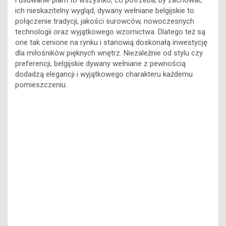
i usuwanie plam to wszystko, co potrzeba, by zachować
ich nieskazitelny wygląd, dywany wełniane belgijskie to
połączenie tradycji, jakości surowców, nowoczesnych
technologii oraz wyjątkowego wzornictwa. Dlatego też są
one tak cenione na rynku i stanowią doskonałą inwestycję
dla miłośników pięknych wnętrz. Niezależnie od stylu czy
preferencji, belgijskie dywany wełniane z pewnością
dodadzą elegancji i wyjątkowego charakteru każdemu
pomieszczeniu.
Jakie są główne cechy i zalety