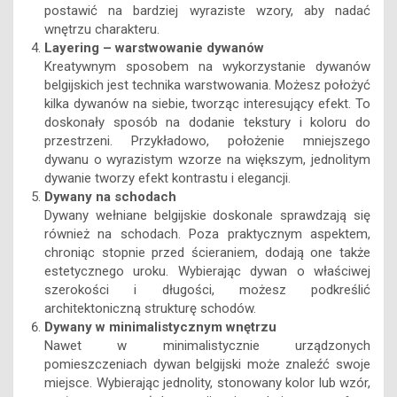
wybrać dywan o delikatnym wzornictwie, który
wprowadzi do sypialni subtelny romantyzm, lub
postawić na bardziej wyraziste wzory, aby nadać
wnętrzu charakteru.
Layering – warstwowanie dywanów
Kreatywnym sposobem na wykorzystanie dywanów
belgijskich jest technika warstwowania. Możesz położyć
kilka dywanów na siebie, tworząc interesujący efekt. To
doskonały sposób na dodanie tekstury i koloru do
przestrzeni. Przykładowo, położenie mniejszego
dywanu o wyrazistym wzorze na większym, jednolitym
dywanie tworzy efekt kontrastu i elegancji.
Dywany na schodach
Dywany wełniane belgijskie doskonale sprawdzają się
również na schodach. Poza praktycznym aspektem,
chroniąc stopnie przed ścieraniem, dodają one także
estetycznego uroku. Wybierając dywan o właściwej
szerokości i długości, możesz podkreślić
architektoniczną strukturę schodów.
Dywany w minimalistycznym wnętrzu
Nawet w minimalistycznie urządzonych
pomieszczeniach dywan belgijski może znaleźć swoje