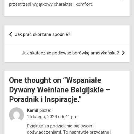
wnętrze. Dywany belgijskie wełniane to nie tylko element
wystroju, to prawdziwe dzieło sztuki, które nadaje
przestrzeni wyjątkowy charakter i komfort.
Nawigacja
Jak prać skórzane spodnie?
wpisu
Jak skutecznie podlewać borówkę amerykańską?
One thought on “
Wspaniałe
Dywany Wełniane Belgijskie –
Poradnik i Inspiracje.
”
Kamil
pisze:
15 lutego, 2024 o 6:41 pm