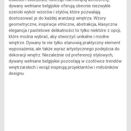
sypialni czy salonów. Te subtelne kolory nadają wnętrzu
lekkości i świeżości, tworząc harmonijną atmosferę,
dywany wełniane belgijskie oferują obecnie niezwykle
szeroki wybór wzorów i stylów, które pozwalają
dostosować je do każdej aranżacji wnętrza. Wzory
geometryczne, inspiracje etniczne, abstrakcja, klasyczna
elegancja i pastelowe delikatności to tylko niektóre z opcji,
które można wybrać, aby stworzyć unikalne i modne
wnętrze. Dywany te nie tylko stanowią praktyczny element
wyposażenia, ale także wyraz artystycznego podejścia do
dekoracji wnętrz. Niezależnie od preferencji stylowych,
dywany wełniane belgijskie pozostają w czołówce trendów
wnętrzarskich i wciąż inspirują projektantów i miłośników
designu.