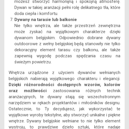
miejsce. Wybierając jednolity, stonowany kolor lub wzór,
możesz stworzyć harmonijną i spokojną atmosferę.
Dywan w takiej aranżacji pełni rolę delikatnego tła, które
doda ciepła i komfortu.
Dywany na tarasie lub balkonie
Nie tylko wnętrza, ale także przestrzeń zewnętrzna
może zyskać na wyjątkowym charakterze dzięki
dywanom belgijskim. Odpowiednio dobrane dywany
outdoorowe z wełny belgijskiej będą stanowiły nie tylko
dekoracyjny element tarasu czy balkonu, ale także
zapewnią wygodę podczas spędzania czasu na
świeżym powietrzu.
Wnętrza urządzone z użyciem dywanów wełnianych
belgijskich nabierają wyjątkowego charakteru i elegancji.
Dzięki różnorodności dostępnych wzorów, kolorów
oraz możliwości
zastosowania różnych technik
aranżacyjnych, te dywany stają się wszechstronnym
narzędziem w rękach projektantów i miłośników designu.
Ostatecznie, to Ty decydujesz, jak wykorzystać te
wyjątkowe wyroby tekstylne, aby stworzyć unikalne i piękne