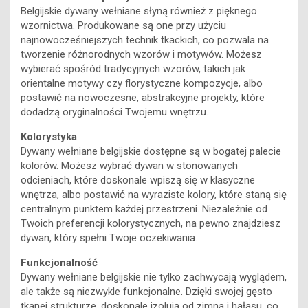
Belgijskie dywany wełniane słyną również z pięknego
wzornictwa. Produkowane są one przy użyciu
najnowocześniejszych technik tkackich, co pozwala na
tworzenie różnorodnych wzorów i motywów. Możesz
wybierać spośród tradycyjnych wzorów, takich jak
orientalne motywy czy florystyczne kompozycje, albo
postawić na nowoczesne, abstrakcyjne projekty, które
dodadzą oryginalności Twojemu wnętrzu.
Kolorystyka
Dywany wełniane belgijskie dostępne są w bogatej palecie
kolorów. Możesz wybrać dywan w stonowanych
odcieniach, które doskonale wpiszą się w klasyczne
wnętrza, albo postawić na wyraziste kolory, które staną się
centralnym punktem każdej przestrzeni. Niezależnie od
Twoich preferencji kolorystycznych, na pewno znajdziesz
dywan, który spełni Twoje oczekiwania.
Funkcjonalność
Dywany wełniane belgijskie nie tylko zachwycają wyglądem,
ale także są niezwykle funkcjonalne. Dzięki swojej gęsto
tkanej strukturze, doskonale izolują od zimna i hałasu, co