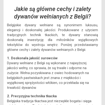
dywanów wełnianych z Belgii?
Belgijskie dywany wełniane są synonimem luksusu,
elegancji i doskonałej jakości. Produkowane z użyciem
tradycyjnych technik tkackich, te dywany stanowią
doskonałą inwestycję dla miłośników wyjątkowych
tekstyliów do wystroju wnętrz. Poniżej przedstawiamy
główne cechy i zalety dywanów wełnianych z Belgii.
1. Doskonała jakość surowców
Dywany wełniane z Belgii są wykonane z najwyższej
jakości wełny, co sprawia, że są trwałe i odporne na
zużycie. Wełna pozyskiwana z owiec hodowanych na
belgijskich pastwiskach jest znana z miękkości i
wyjątkowej sprężystości włókien, co przekłada się na
trwałość dywanów.
2. Precyzyjna technika tkacka
Belgijska tradycja tkactwa jest niezwykle bogata i sięga
wieków wstecz. To dziedzictwo kulturowe przekazuje się z
pokolenia na pokolenie, a rzemieślnicy w Belgii znani są z