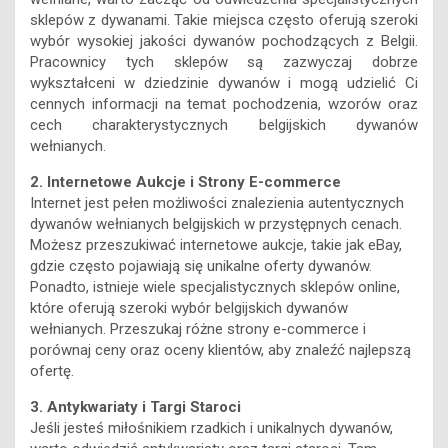
wybór wysokiej jakości dywanów pochodzących z Belgii.
Pracownicy tych sklepów są zazwyczaj dobrze
wykształceni w dziedzinie dywanów i mogą udzielić Ci
cennych informacji na temat pochodzenia, wzorów oraz
cech charakterystycznych belgijskich dywanów
wełnianych.
2. Internetowe Aukcje i Strony E-commerce
Internet jest pełen możliwości znalezienia autentycznych
dywanów wełnianych belgijskich w przystępnych cenach.
Możesz przeszukiwać internetowe aukcje, takie jak eBay,
gdzie często pojawiają się unikalne oferty dywanów.
Ponadto, istnieje wiele specjalistycznych sklepów online,
które oferują szeroki wybór belgijskich dywanów
wełnianych. Przeszukaj różne strony e-commerce i
porównaj ceny oraz oceny klientów, aby znaleźć najlepszą
ofertę.
3. Antykwariaty i Targi Staroci
Jeśli jesteś miłośnikiem rzadkich i unikalnych dywanów,
warto odwiedzić antykwariaty oraz targi staroci. Tam
często można znaleźć autentyczne belgijskie dywany