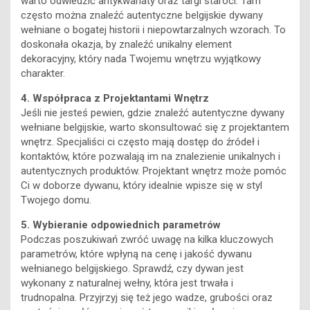
wełniane o bogatej historii i niepowtarzalnych wzorach. To
doskonała okazja, by znaleźć unikalny element
dekoracyjny, który nada Twojemu wnętrzu wyjątkowy
charakter.
4. Współpraca z Projektantami Wnętrz
Jeśli nie jesteś pewien, gdzie znaleźć autentyczne dywany
wełniane belgijskie, warto skonsultować się z projektantem
wnętrz. Specjaliści ci często mają dostęp do źródeł i
kontaktów, które pozwalają im na znalezienie unikalnych i
autentycznych produktów. Projektant wnętrz może pomóc
Ci w doborze dywanu, który idealnie wpisze się w styl
Twojego domu.
5. Wybieranie odpowiednich parametrów
Podczas poszukiwań zwróć uwagę na kilka kluczowych
parametrów, które wpłyną na cenę i jakość dywanu
wełnianego belgijskiego. Sprawdź, czy dywan jest
wykonany z naturalnej wełny, która jest trwała i
trudnopalna. Przyjrzyj się też jego wadze, grubości oraz
gęstości węzłów, ponieważ te czynniki wpływają na
trwałość i komfort użytkowania. Autentyczne dywany