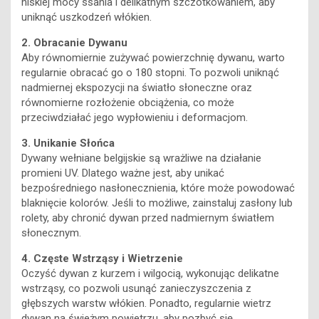
niskiej mocy ssania i delikatnym szczotkowaniem, aby
uniknąć uszkodzeń włókien.
2. Obracanie Dywanu
Aby równomiernie zużywać powierzchnię dywanu, warto
regularnie obracać go o 180 stopni. To pozwoli uniknąć
nadmiernej ekspozycji na światło słoneczne oraz
równomierne rozłożenie obciążenia, co może
przeciwdziałać jego wypłowieniu i deformacjom.
3. Unikanie Słońca
Dywany wełniane belgijskie są wrażliwe na działanie
promieni UV. Dlatego ważne jest, aby unikać
bezpośredniego nasłonecznienia, które może powodować
blaknięcie kolorów. Jeśli to możliwe, zainstaluj zasłony lub
rolety, aby chronić dywan przed nadmiernym światłem
słonecznym.
4. Częste Wstrząsy i Wietrzenie
Oczyść dywan z kurzem i wilgocią, wykonując delikatne
wstrząsy, co pozwoli usunąć zanieczyszczenia z
głębszych warstw włókien. Ponadto, regularnie wietrz
dywan na świeżym powietrzu, aby pozbyć się