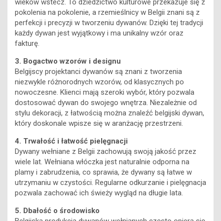
perfekcji i precyzji w tworzeniu dywanów. Dzięki tej tradycji
każdy dywan jest wyjątkowy i ma unikalny wzór oraz
fakturę.
3. Bogactwo wzorów i designu
Belgijscy projektanci dywanów są znani z tworzenia
niezwykle różnorodnych wzorów, od klasycznych po
nowoczesne. Klienci mają szeroki wybór, który pozwala
dostosować dywan do swojego wnętrza. Niezależnie od
stylu dekoracji, z łatwością można znaleźć belgijski dywan,
który doskonale wpisze się w aranżację przestrzeni.
4. Trwałość i łatwość pielęgnacji
Dywany wełniane z Belgii zachowują swoją jakość przez
wiele lat. Wełniana włóczka jest naturalnie odporna na
plamy i zabrudzenia, co sprawia, że dywany są łatwe w
utrzymaniu w czystości. Regularne odkurzanie i pielęgnacja
pozwala zachować ich świeży wygląd na długie lata.
5. Dbałość o środowisko
Belgijska produkcja dywanów wełnianych często opiera się
na zrównoważonych praktykach. Hodowcy owiec dbają o