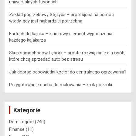
Półbuty damskie na wiosnę i jesień – przewodnik po
uniwersalnych fasonach
Zakład pogrzebowy Stężyca – profesjonalna pomoc
wtedy, gdy jest najbardziej potrzebna
Fartuch do kajaka – kluczowy element wyposażenia
każdego kajakarza
Skup samochodów Lębork – proste rozwiązanie dla osób,
które chcą sprzedać auto bez stresu
Jak dobrać odpowiedni kocioł do centralnego ogrzewania?
Przygotowanie dachu do malowania – krok po kroku
Kategorie
Dom i ogród
(240)