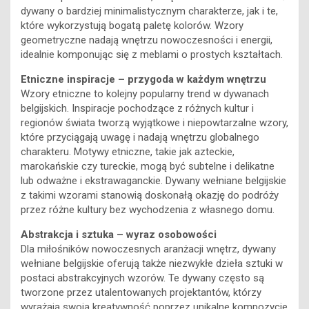
cieszą się uznaniem w świecie designu. Jednak obecnie są
one interpretowane na nowo, dzięki czemu można znaleźć
dywany o bardziej minimalistycznym charakterze, jak i te,
które wykorzystują bogatą paletę kolorów. Wzory
geometryczne nadają wnętrzu nowoczesności i energii,
idealnie komponując się z meblami o prostych kształtach.
Etniczne inspiracje – przygoda w każdym wnętrzu
Wzory etniczne to kolejny popularny trend w dywanach
belgijskich. Inspiracje pochodzące z różnych kultur i
regionów świata tworzą wyjątkowe i niepowtarzalne wzory,
które przyciągają uwagę i nadają wnętrzu globalnego
charakteru. Motywy etniczne, takie jak azteckie,
marokańskie czy tureckie, mogą być subtelne i delikatne
lub odważne i ekstrawaganckie. Dywany wełniane belgijskie
z takimi wzorami stanowią doskonałą okazję do podróży
przez różne kultury bez wychodzenia z własnego domu.
Abstrakcja i sztuka – wyraz osobowości
Dla miłośników nowoczesnych aranżacji wnętrz, dywany
wełniane belgijskie oferują także niezwykłe dzieła sztuki w
postaci abstrakcyjnych wzorów. Te dywany często są