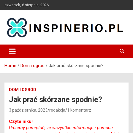
Skip
czwartek, 6 sierpnia, 2026
to
content
Blog
Inspinerio
Home
Dom i ogród
Jak prać skórzane spodnie?
DOM I OGRÓD
Jak prać skórzane spodnie?
3 października, 2023
redakcja
1 komentarz
Czytelniku!
Prosimy pamiętać, że wszystkie informacje i pomoce