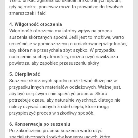
Warto unikać zginania lub składania skórzanych spodni,
gdy są mokre, ponieważ może to prowadzić do trwałych
zmarszczek i fałd.
4. Wilgotność otoczenia
Wilgotność otoczenia ma istotny wpływ na proces
suszenia skórzanych spodni. Jeśli jest to możliwe, warto
umieścić je w pomieszczeniu o umiarkowanej wilgotności,
aby skóra nie przesychała zbyt szybko. W przypadku
nadmiernie suchej atmosfery, można użyć nawilżacza
powietrza, aby zapobiec przesuszeniu skóry.
5. Cierpliwość
Suszenie skórzanych spodni może trwać dłużej niż w
przypadku innych materiałów odzieżowych. Ważne jest,
aby być cierpliwym i nie spieszyć procesu. Skóra
potrzebuje czasu, aby naturalnie wyschnąć, dlatego nie
należy używać żadnych źródeł ciepła, które mogą
przyspieszyć proces w szkodliwy sposób.
6. Konserwacja po suszeniu
Po zakończeniu procesu suszenia warto użyć
specjalistycznych środków konserwujących, które