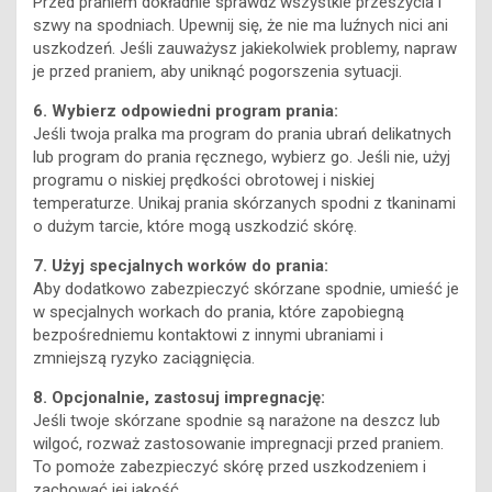
Przed praniem dokładnie sprawdź wszystkie przeszycia i
szwy na spodniach. Upewnij się, że nie ma luźnych nici ani
uszkodzeń. Jeśli zauważysz jakiekolwiek problemy, napraw
je przed praniem, aby uniknąć pogorszenia sytuacji.
6. Wybierz odpowiedni program prania:
Jeśli twoja pralka ma program do prania ubrań delikatnych
lub program do prania ręcznego, wybierz go. Jeśli nie, użyj
programu o niskiej prędkości obrotowej i niskiej
temperaturze. Unikaj prania skórzanych spodni z tkaninami
o dużym tarcie, które mogą uszkodzić skórę.
7. Użyj specjalnych worków do prania:
Aby dodatkowo zabezpieczyć skórzane spodnie, umieść je
w specjalnych workach do prania, które zapobiegną
bezpośredniemu kontaktowi z innymi ubraniami i
zmniejszą ryzyko zaciągnięcia.
8. Opcjonalnie, zastosuj impregnację:
Jeśli twoje skórzane spodnie są narażone na deszcz lub
wilgoć, rozważ zastosowanie impregnacji przed praniem.
To pomoże zabezpieczyć skórę przed uszkodzeniem i
zachować jej jakość.