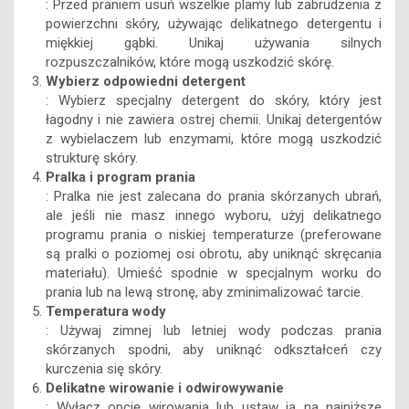
: Przed praniem usuń wszelkie plamy lub zabrudzenia z
powierzchni skóry, używając delikatnego detergentu i
miękkiej gąbki. Unikaj używania silnych
rozpuszczalników, które mogą uszkodzić skórę.
Wybierz odpowiedni detergent
: Wybierz specjalny detergent do skóry, który jest
łagodny i nie zawiera ostrej chemii. Unikaj detergentów
z wybielaczem lub enzymami, które mogą uszkodzić
strukturę skóry.
Pralka i program prania
: Pralka nie jest zalecana do prania skórzanych ubrań,
ale jeśli nie masz innego wyboru, użyj delikatnego
programu prania o niskiej temperaturze (preferowane
są pralki o poziomej osi obrotu, aby uniknąć skręcania
materiału). Umieść spodnie w specjalnym worku do
prania lub na lewą stronę, aby zminimalizować tarcie.
Temperatura wody
: Używaj zimnej lub letniej wody podczas prania
skórzanych spodni, aby uniknąć odkształceń czy
kurczenia się skóry.
Delikatne wirowanie i odwirowywanie
: Wyłącz opcję wirowania lub ustaw ją na najniższe