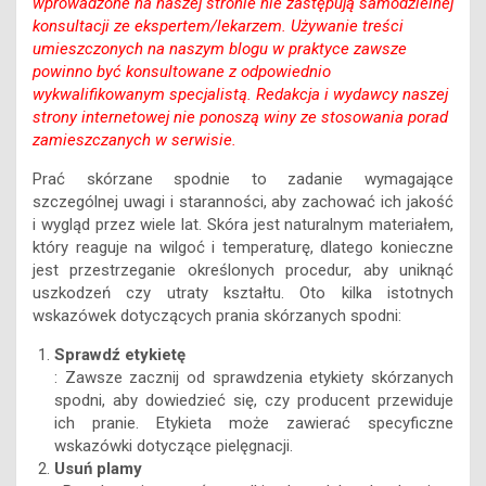
wprowadzone na naszej stronie nie zastępują samodzielnej
konsultacji ze ekspertem/lekarzem. Używanie treści
umieszczonych na naszym blogu w praktyce zawsze
powinno być konsultowane z odpowiednio
wykwalifikowanym specjalistą. Redakcja i wydawcy naszej
strony internetowej nie ponoszą winy ze stosowania porad
zamieszczanych w serwisie.
Prać skórzane spodnie to zadanie wymagające
szczególnej uwagi i staranności, aby zachować ich jakość
i wygląd przez wiele lat. Skóra jest naturalnym materiałem,
który reaguje na wilgoć i temperaturę, dlatego konieczne
jest przestrzeganie określonych procedur, aby uniknąć
uszkodzeń czy utraty kształtu. Oto kilka istotnych
wskazówek dotyczących prania skórzanych spodni:
Sprawdź etykietę
: Zawsze zacznij od sprawdzenia etykiety skórzanych
spodni, aby dowiedzieć się, czy producent przewiduje
ich pranie. Etykieta może zawierać specyficzne
wskazówki dotyczące pielęgnacji.
Usuń plamy