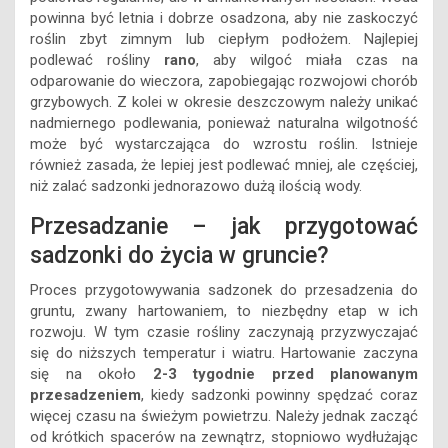
powinna być letnia i dobrze osadzona, aby nie zaskoczyć
roślin zbyt zimnym lub ciepłym podłożem. Najlepiej
podlewać rośliny
rano
, aby wilgoć miała czas na
odparowanie do wieczora, zapobiegając rozwojowi chorób
grzybowych. Z kolei w okresie deszczowym należy unikać
nadmiernego podlewania, ponieważ naturalna wilgotność
może być wystarczająca do wzrostu roślin. Istnieje
również zasada, że lepiej jest podlewać mniej, ale częściej,
niż zalać sadzonki jednorazowo dużą ilością wody.
Przesadzanie – jak przygotować
sadzonki do życia w gruncie?
Proces przygotowywania sadzonek do przesadzenia do
gruntu, zwany hartowaniem, to niezbędny etap w ich
rozwoju. W tym czasie rośliny zaczynają przyzwyczajać
się do niższych temperatur i wiatru. Hartowanie zaczyna
się na około
2-3 tygodnie przed planowanym
przesadzeniem
, kiedy sadzonki powinny spędzać coraz
więcej czasu na świeżym powietrzu. Należy jednak zacząć
od krótkich spacerów na zewnątrz, stopniowo wydłużając