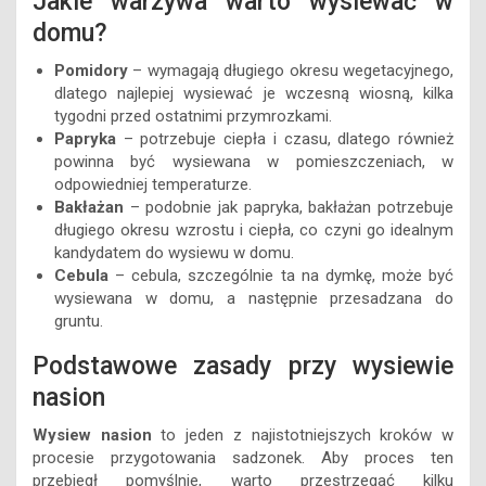
Jakie warzywa warto wysiewać w
domu?
Pomidory
– wymagają długiego okresu wegetacyjnego,
dlatego najlepiej wysiewać je wczesną wiosną, kilka
tygodni przed ostatnimi przymrozkami.
Papryka
– potrzebuje ciepła i czasu, dlatego również
powinna być wysiewana w pomieszczeniach, w
odpowiedniej temperaturze.
Bakłażan
– podobnie jak papryka, bakłażan potrzebuje
długiego okresu wzrostu i ciepła, co czyni go idealnym
kandydatem do wysiewu w domu.
Cebula
– cebula, szczególnie ta na dymkę, może być
wysiewana w domu, a następnie przesadzana do
gruntu.
Podstawowe zasady przy wysiewie
nasion
Wysiew nasion
to jeden z najistotniejszych kroków w
procesie przygotowania sadzonek. Aby proces ten
przebiegł pomyślnie, warto przestrzegać kilku