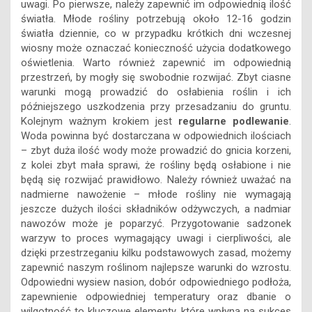
uwagi. Po pierwsze, należy zapewnić im odpowiednią ilość
światła. Młode rośliny potrzebują około 12-16 godzin
światła dziennie, co w przypadku krótkich dni wczesnej
wiosny może oznaczać konieczność użycia dodatkowego
oświetlenia. Warto również zapewnić im odpowiednią
przestrzeń, by mogły się swobodnie rozwijać. Zbyt ciasne
warunki mogą prowadzić do osłabienia roślin i ich
późniejszego uszkodzenia przy przesadzaniu do gruntu.
Kolejnym ważnym krokiem jest
regularne podlewanie
.
Woda powinna być dostarczana w odpowiednich ilościach
– zbyt duża ilość wody może prowadzić do gnicia korzeni,
z kolei zbyt mała sprawi, że rośliny będą osłabione i nie
będą się rozwijać prawidłowo. Należy również uważać na
nadmierne nawożenie – młode rośliny nie wymagają
jeszcze dużych ilości składników odżywczych, a nadmiar
nawozów może je poparzyć. Przygotowanie sadzonek
warzyw to proces wymagający uwagi i cierpliwości, ale
dzięki przestrzeganiu kilku podstawowych zasad, możemy
zapewnić naszym roślinom najlepsze warunki do wzrostu.
Odpowiedni wysiew nasion, dobór odpowiedniego podłoża,
zapewnienie odpowiedniej temperatury oraz dbanie o
wilgotność to kluczowe elementy, które wpłyną na sukces