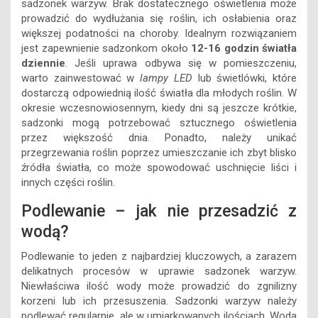
sadzonek warzyw. Brak dostatecznego oświetlenia może
prowadzić do wydłużania się roślin, ich osłabienia oraz
większej podatności na choroby. Idealnym rozwiązaniem
jest zapewnienie sadzonkom około
12-16 godzin światła
dziennie
. Jeśli uprawa odbywa się w pomieszczeniu,
warto zainwestować w
lampy LED
lub świetlówki, które
dostarczą odpowiednią ilość światła dla młodych roślin. W
okresie wczesnowiosennym, kiedy dni są jeszcze krótkie,
sadzonki mogą potrzebować sztucznego oświetlenia
przez większość dnia. Ponadto, należy unikać
przegrzewania roślin poprzez umieszczanie ich zbyt blisko
źródła światła, co może spowodować uschnięcie liści i
innych części roślin.
Podlewanie – jak nie przesadzić z
wodą?
Podlewanie to jeden z najbardziej kluczowych, a zarazem
delikatnych procesów w uprawie sadzonek warzyw.
Niewłaściwa ilość wody może prowadzić do zgnilizny
korzeni lub ich przesuszenia. Sadzonki warzyw należy
podlewać regularnie, ale w umiarkowanych ilościach. Woda