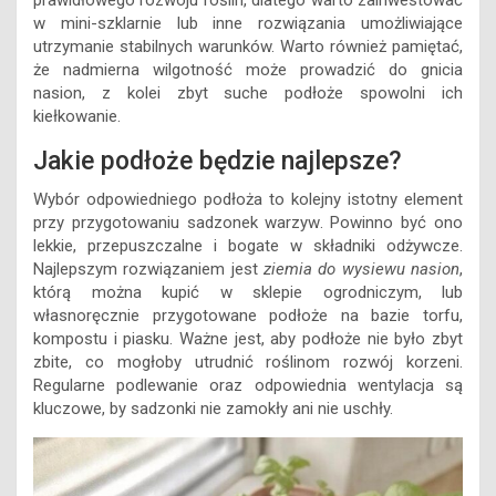
prawidłowego rozwoju roślin, dlatego warto zainwestować
w mini-szklarnie lub inne rozwiązania umożliwiające
utrzymanie stabilnych warunków. Warto również pamiętać,
że nadmierna wilgotność może prowadzić do gnicia
nasion, z kolei zbyt suche podłoże spowolni ich
kiełkowanie.
Jakie podłoże będzie najlepsze?
Wybór odpowiedniego podłoża to kolejny istotny element
przy przygotowaniu sadzonek warzyw. Powinno być ono
lekkie, przepuszczalne i bogate w składniki odżywcze.
Najlepszym rozwiązaniem jest
ziemia do wysiewu nasion
,
którą można kupić w sklepie ogrodniczym, lub
własnoręcznie przygotowane podłoże na bazie torfu,
kompostu i piasku. Ważne jest, aby podłoże nie było zbyt
zbite, co mogłoby utrudnić roślinom rozwój korzeni.
Regularne podlewanie oraz odpowiednia wentylacja są
kluczowe, by sadzonki nie zamokły ani nie uschły.