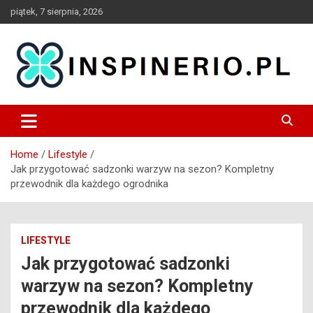
Skip
piątek, 7 sierpnia, 2026
to
content
Blog
Inspinerio
Home
Lifestyle
Jak przygotować sadzonki warzyw na sezon? Kompletny
przewodnik dla każdego ogrodnika
LIFESTYLE
Jak przygotować sadzonki
warzyw na sezon? Kompletny
przewodnik dla każdego