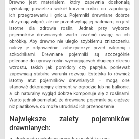
Drewno jest materiałem, który zapewnia doskonałą
cyrkulację powietrza wokół korzeni roślin, co zapobiega
ich przegrzewaniu i gniciu. Pojemniki drewniane dobrze
utrzymują wilgoć, ale nie przechwytują jej nadmiaru, co jest
istotne dla zdrowia roślin. Jednak przy wyborze
pojemników drewnianych warto zwrócić uwagę na ich
obróbkę. Aby drewno nie uległo szybkiemu zniszczeniu,
należy je odpowiednio zabezpieczyć przed wilgocią i
szkodnikami. Drewniane pojemniki są szczególnie
polecane do uprawy roślin wymagających długiego okresu
wzrostu, takich jak pomidory czy papryka, ponieważ
zapewniają stabilne warunki rozwoju. Estetyka to również
istotny atut pojemników drewnianych – mogą one
stanowić dekoracyjny element w ogrodzie lub na balkonie,
a ich naturalny wygląd dobrze komponuje się z roślinami.
Warto jednak pamiętać, że drewniane pojemniki są cięższe
niż plastikowe, co może utrudniać ich przenoszenie.
Największe zalety pojemników
drewnianych:
doskonała cyrkulacja powietrza wokół korzeni