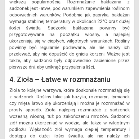
większą popularnością. Rozmnażanie bakłażana z
sadzonek jest łatwe, pod warunkiem zapewnienia roślinom
odpowiednich warunków. Podobnie jak papryka, bakłażan
wymaga stabilnej temperatury w okolicach 22°C oraz dużej
ilości światła. Sadzonki bakłażana powinny być
przygotowywane na początku wiosny, a najlepiej
ukorzeniają się w ciepłych, wilgotnych warunkach. Rośliny
powinny być regularnie podlewane, ale nie należy ich
przelewać, aby nie dopuścić do gnicia korzeni. Ważne jest
także, aby sadzonki były odpowiednio zacienione przez
pierwsze dni, aby uniknąć przypalenia liści.
4. Zioła – Łatwe w rozmnażaniu
Zioła to kolejne warzywa, które doskonale rozmnażają się
z sadzonek. Rośliny takie jak bazylia, rozmaryn, tymianek
czy mięta łatwo się ukorzeniają i można je rozmnażać w
prosty sposób. Zioła najlepiej rozmnażać z sadzonek
wczesną wiosną, tuż po zakończeniu mrozów. Sadzonki
ziół można ukorzeniać w wodzie, ale także w wilgotnym
podłożu. Większość ziół wymaga ciepłej temperatury i
dostępu do dużej ilości światła, ale nie należy ich