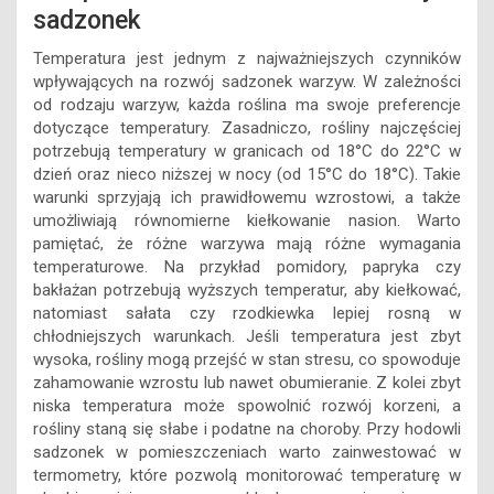
sadzonek
Temperatura jest jednym z najważniejszych czynników
wpływających na rozwój sadzonek warzyw. W zależności
od rodzaju warzyw, każda roślina ma swoje preferencje
dotyczące temperatury. Zasadniczo, rośliny najczęściej
potrzebują temperatury w granicach od 18°C do 22°C w
dzień oraz nieco niższej w nocy (od 15°C do 18°C). Takie
warunki sprzyjają ich prawidłowemu wzrostowi, a także
umożliwiają równomierne kiełkowanie nasion. Warto
pamiętać, że różne warzywa mają różne wymagania
temperaturowe. Na przykład pomidory, papryka czy
bakłażan potrzebują wyższych temperatur, aby kiełkować,
natomiast sałata czy rzodkiewka lepiej rosną w
chłodniejszych warunkach. Jeśli temperatura jest zbyt
wysoka, rośliny mogą przejść w stan stresu, co spowoduje
zahamowanie wzrostu lub nawet obumieranie. Z kolei zbyt
niska temperatura może spowolnić rozwój korzeni, a
rośliny staną się słabe i podatne na choroby. Przy hodowli
sadzonek w pomieszczeniach warto zainwestować w
termometry, które pozwolą monitorować temperaturę w