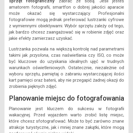
sprzęt fotograficzny
zabrać ze sobą. Jeśli jesteś
amatorem fotografii, smartfon o dobrej jakości aparacie
może okazać się wystarczający. Profesjonalni
fotografowie mogą jednak preferować lustrzanki cyfrowe
z wymiennymi obiektywami. Wybór sprzętu zależy od tego,
jak bardzo chcesz zaangażować się w robienie zdjęć oraz
jakie efekty zamierzasz uzyskać.
Lustrzanka pozwala na większą kontrolę nad parametrami
takimi jak
przysłona
, czas naświetlania czy ISO, co może
być kluczowe do uzyskania idealnych ujęć w trudnych
warunkach oświetleniowych. Ostatecznie, niezależnie od
wyboru sprzętu, pamiętaj o zabraniu wystarczającej ilości
kart pamięci oraz baterii, aby nie przegapić żadnej okazji do
zrobienia pięknych zdjęć.
Planowanie miejsc do fotografowania
Planowanie jest kluczem do sukcesu w fotografii
wakacyjnej. Przed wyjazdem warto zrobić listę miejsc,
które chcesz sfotografować. Może to być zarówno znane
atrakcje turystyczne, jak i mniej znane zakątki, które mogą