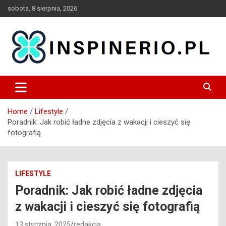
Skip
sobota, 8 sierpnia, 2026
to
content
Blog
Inspinerio
Home
Lifestyle
Poradnik: Jak robić ładne zdjęcia z wakacji i cieszyć się
fotografią
LIFESTYLE
Poradnik: Jak robić ładne zdjęcia
z wakacji i cieszyć się fotografią
13 stycznia, 2025
redakcja