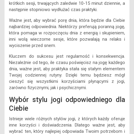
krótkich sesji, trwających zaledwie 10-15 minut dziennie, a
następnie stopniowo wydłużać czas praktyki.
Ważne jest, aby wybrać porę dnia, która będzie dla Ciebie
najbardziej odpowiednia. Niektórzy preferują poranną jogę,
która pomaga w rozpoczęciu dnia z energią i skupieniem,
inni wolą wieczorne sesje, które pozwalają na relaks i
wyciszenie przed snem.
Kluczem do sukcesu jest regularność i konsekwencja.
Niezależnie od tego, ile czasu poświęcisz na jogę każdego
dnia, ważne jest, aby praktyka stała się stałym elementem
Twojej codziennej rutyny. Dzięki temu będziesz mógł
cieszyć się wszystkimi korzyściami płynącymi z jogi,
zarówno fizycznymi, jak i psychicznymi.
Wybór stylu jogi odpowiedniego dla
Ciebie
Istnieje wiele różnych stylów jogi, z których każdy oferuje
inne korzyści i doświadczenia. Dlatego ważne jest, aby
wybrać ten, który najlepiej odpowiada Twoim potrzebom i