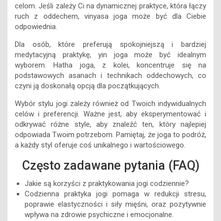
celom. Jeśli zależy Ci na dynamicznej praktyce, która łączy
ruch z oddechem, vinyasa joga może być dla Ciebie
odpowiednia.
Dla osób, które preferują spokojniejszą i bardziej
medytacyjną praktykę, yin joga może być idealnym
wyborem. Hatha joga, z kolei, koncentruje się na
podstawowych asanach i technikach oddechowych, co
czyni ją doskonałą opcją dla początkujących.
Wybór stylu jogi zależy również od Twoich indywidualnych
celów i preferencji. Ważne jest, aby eksperymentować i
odkrywać różne style, aby znaleźć ten, który najlepiej
odpowiada Twoim potrzebom. Pamiętaj, że joga to podróż,
a każdy styl oferuje coś unikalnego i wartościowego.
Często zadawane pytania (FAQ)
Jakie są korzyści z praktykowania jogi codziennie?
Codzienna praktyka jogi pomaga w redukcji stresu,
poprawie elastyczności i siły mięśni, oraz pozytywnie
wpływa na zdrowie psychiczne i emocjonalne.