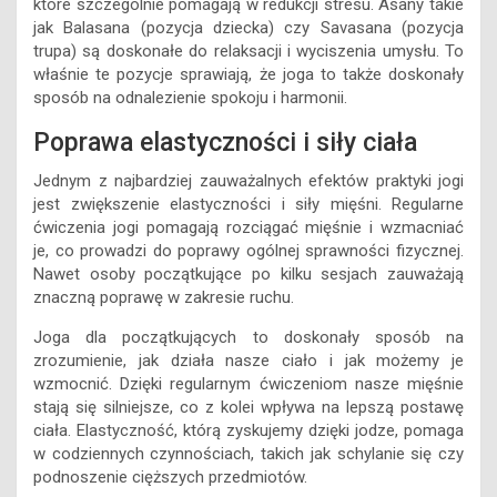
które szczególnie pomagają w redukcji stresu. Asany takie
jak Balasana (pozycja dziecka) czy Savasana (pozycja
trupa) są doskonałe do relaksacji i wyciszenia umysłu. To
właśnie te pozycje sprawiają, że joga to także doskonały
sposób na odnalezienie spokoju i harmonii.
Poprawa elastyczności i siły ciała
Jednym z najbardziej zauważalnych efektów praktyki jogi
jest zwiększenie elastyczności i siły mięśni. Regularne
ćwiczenia jogi pomagają rozciągać mięśnie i wzmacniać
je, co prowadzi do poprawy ogólnej sprawności fizycznej.
Nawet osoby początkujące po kilku sesjach zauważają
znaczną poprawę w zakresie ruchu.
Joga dla początkujących to doskonały sposób na
zrozumienie, jak działa nasze ciało i jak możemy je
wzmocnić. Dzięki regularnym ćwiczeniom nasze mięśnie
stają się silniejsze, co z kolei wpływa na lepszą postawę
ciała. Elastyczność, którą zyskujemy dzięki jodze, pomaga
w codziennych czynnościach, takich jak schylanie się czy
podnoszenie cięższych przedmiotów.