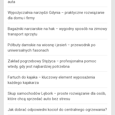
auta
Wypożyczalnia narzędzi Gdynia – praktyczne rozwiązanie
dla domu i firmy
Bagażniki narciarskie na hak – wygodny sposób na zimowy
transport sprzętu
Półbuty damskie na wiosnę i jesień – przewodnik po
uniwersalnych fasonach
Zakład pogrzebowy Stężyca – profesjonalna pomoc
wtedy, gdy jest najbardziej potrzebna
Fartuch do kajaka – kluczowy element wyposażenia
każdego kajakarza
Skup samochodów Lębork – proste rozwiązanie dla osób,
które chcą sprzedać auto bez stresu
Jak dobrać odpowiedni kocioł do centralnego ogrzewania?