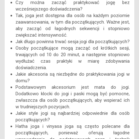
Czy można zacząć praktykować jogę bez
wcześniejszego doświadczenia?
Tak, joga jest dostępna dla osób na każdym poziomie
zaawansowania, w tym dla początkujących. Ważne jest,
aby zacząć od łagodnych sekwencji i stopniowo
zwiększać intensywność.
Jak długo powinna trwać sesja jogi dla początkujących?
Osoby początkujące mogą zacząć od krótkich sesji,
trwających od 10 do 20 minut, a następnie stopniowo
wydłużać czas praktyki w miarę zdobywania
doświadczenia.
Jakie akcesoria są niezbędne do praktykowania jogi w
domu?
Podstawowym akcesorium jest mata do jogi.
Dodatkowo klocki do jogi i paski mogą być pomocne,
zwłaszcza dla osób początkujących, aby wspierać ich
w trudniejszych pozycjach.
Jakie style jogi są najbardziej odpowiednie dla osób
początkujących?
Hatha joga i vinyasa joga są często polecane dla
początkujących, ponieważ oferują łagodne