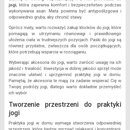
jogi
, która zapewnia komfort i bezpieczeństwo podczas
wykonywania asan. Mata powinna być antypoślizgowa i
odpowiednio gruba, aby chronić stawy.
Oprócz maty, warto rozważyć zakup klocków do jogi, które
pomagają w utrzymaniu równowagi i prawidłowego
ułożenia ciała w trudniejszych pozycjach. Paski do jogi są
również przydatne, zwłaszcza dla osób początkujących,
które potrzebują wsparcia w rozciąganiu.
Wybierając akcesoria do jogi, warto zwrócić uwagę na ich
jakość i trwałość. Inwestycja w dobrej jakości sprzęt może
znacznie ułatwić i uprzyjemnić praktykę jogi w domu.
Pamiętaj, że akcesoria te mają za zadanie wspierać Cię w
Twojej podróży jogi, dlatego warto dokładnie przemyśleć
ich wybór.
Tworzenie przestrzeni do praktyki
jogi
Praktyka jogi w domu wymaga stworzenia odpowiedniej
przestrzeni, która będzie sprzyjać relaksacji i koncentracji.