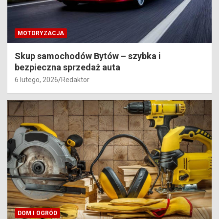
MOTORYZACJA
Skup samochodów Bytów – szybka i
bezpieczna sprzedaż auta
6 lutego, 2026
Redaktor
DOM I OGRÓD