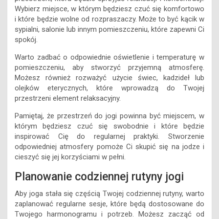
Wybierz miejsce, w którym będziesz czuć się komfortowo
i które będzie wolne od rozpraszaczy. Może to być kącik w
sypialni, salonie lub innym pomieszczeniu, które zapewni Ci
spokój.
Warto zadbać o odpowiednie oświetlenie i temperaturę w
pomieszczeniu, aby stworzyć przyjemną atmosferę.
Możesz również rozważyć użycie świec, kadzideł lub
olejków eterycznych, które wprowadzą do Twojej
przestrzeni element relaksacyjny.
Pamiętaj, że przestrzeń do jogi powinna być miejscem, w
którym będziesz czuć się swobodnie i które będzie
inspirować Cię do regularnej praktyki. Stworzenie
odpowiedniej atmosfery pomoże Ci skupić się na jodze i
cieszyć się jej korzyściami w pełni.
Planowanie codziennej rutyny jogi
Aby joga stała się częścią Twojej codziennej rutyny, warto
zaplanować regularne sesje, które będą dostosowane do
Twojego harmonogramu i potrzeb. Możesz zacząć od