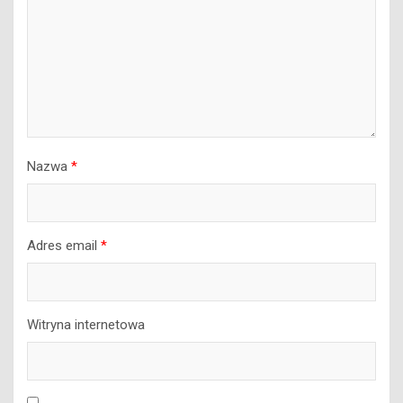
Nazwa
*
Adres email
*
Witryna internetowa