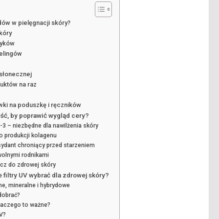
dów w pielęgnacji skóry?
kóry
tyków
eelingów
wsłonecznej
duktów na raz
wki na poduszkę i ręczników
jeść, by poprawić wygląd cery?
3 – niezbędne dla nawilżenia skóry
o produkcji kolagenu
ksydant chroniący przed starzeniem
wolnymi rodnikami
ucz do zdrowej skóry
filtry UV wybrać dla zdrowej skóry?
ne, mineralne i hybrydowe
 dobrać?
laczego to ważne?
UV?