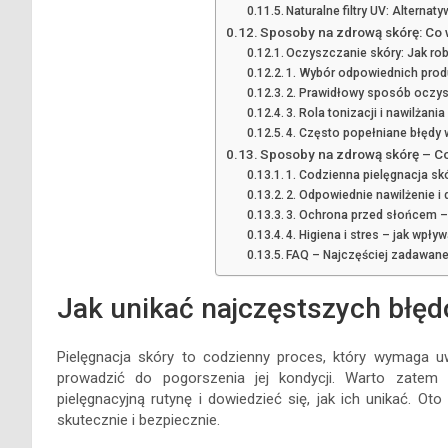
Naturalne filtry UV: Altern
Sposoby na zdrową skórę: Co 
Oczyszczanie skóry: Jak rob
1. Wybór odpowiednich pro
2. Prawidłowy sposób oczys
3. Rola tonizacji i nawilżania
4. Często popełniane błędy
Sposoby na zdrową skórę – C
1. Codzienna pielęgnacja s
2. Odpowiednie nawilżenie i 
3. Ochrona przed słońcem – 
4. Higiena i stres – jak wpły
FAQ – Najczęściej zadawane
Jak unikać najczęstszych błęd
Pielęgnacja skóry to codzienny proces, który wymaga uw
prowadzić do pogorszenia jej kondycji. Warto zatem
pielęgnacyjną rutynę i dowiedzieć się, jak ich unikać. 
skutecznie i bezpiecznie.