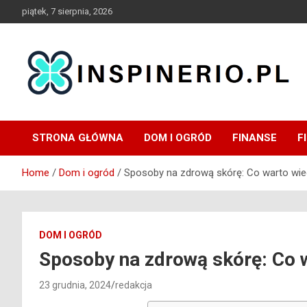
Skip
piątek, 7 sierpnia, 2026
to
content
Blog
Inspinerio
STRONA GŁÓWNA
DOM I OGRÓD
FINANSE
F
Home
Dom i ogród
Sposoby na zdrową skórę: Co warto wie
DOM I OGRÓD
Sposoby na zdrową skórę: Co 
23 grudnia, 2024
redakcja