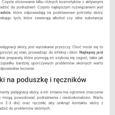
. Częste stosowanie kilku różnych kosmetyków z aktywnymi
wadzić do podrażnień. Często najlepszym rozwiązaniem jest
ładzie
, które odpowiadają na podstawowe potrzeby skóry.
ając tych, które zawierają alkohol czy silne substancje
lęgnacji skóry, jest wyciskanie pryszczy. Choć może się to
szyć jej stan, prowadząc do infekcji i blizn.
Najlepiej jest
e preparaty, które pomogą im szybciej się zagoić, takie jak
rzypadku bardziej uporczywych problemów skórnych warto
dpowiednie leczenie.
i na poduszkę i ręczników
menty pielęgnacji skóry, a ich zmiana ma ogromne znaczenie
tóre mogą powodować podrażnienia i niedoskonałości. Warto
co 2-3 dni) oraz ręczniki, aby uniknąć kontaktu skóry z
adzić do problemów skórnych.