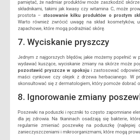
pamiętać, że nadmiar produktów może zaszkodzić skórze
składnikami, takimi jak kwasy czy witamina C, może pro
prostota –
stosowanie kilku produktów o prostym sk
Warto również zwrócić uwagę na skład kosmetyków, unik
zapachowe, które mogą podrażniać skórę.
7. Wyciskanie pryszczy
Jednym z najgorszych błędów, jakie możemy popełnić w pie
wydawać kuszące, wyciskanie zmiany na skórze może pogor
pozostawić pryszcze w spokoju
i zastosować odpowiedni
maści cynkowe czy olejek z drzewa herbacianego. W p
skonsultować się z dermatologiem, który pomoże dobrać o
8. Ignorowanie zmiany poszewk
Poszewki na poduszki i ręczniki to często zapomniane ele
dla jej zdrowia. Na tkaninach osadzają się bakterie, k
regularnie zmieniać poszewkę na poduszkę (najlepiej 
zanieczyszczeniami i mikroorganizmami, które mogą prow