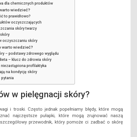
atywa dla chemicznych produktów
warto wiedzieć?
ić to prawidłowo?
duktów oczyszczających
zczania skóry twarzy
 skóry
 w oczyszczaniu skóry
o warto wiedzieć?
kóry – podstawy zdrowego wyglądu
dieta – klucz do zdrowia skóry
niezastąpiona profilaktyka
wają na kondycję skóry
 pytania
ów w pielęgnacji skóry?
agi i troski. Często jednak popełniamy błędy, które mogą
 znać najczęstsze pułapki, które mogą zrujnować naszą
Oto szczegółowy przewodnik, który pomoże ci zadbać o skórę