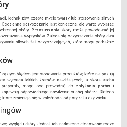
óry
cji, jednak zbyt częste mycie twarzy lub stosowanie silnych
Codzienne oczyszczanie jest konieczne, ale warto wybierać
 ochronnej skóry.
Przesuszenie
skóry może powodować jej
powstawania wyprysków. Zaleca się oczyszczanie skóry dwa
używania silnych żeli oczyszczających, które mogą podrażnić
yków
 Częstym błędem jest stosowanie produktów, które nie pasują
łusta wymaga lekkich kremów nawilżających, a skóra sucha
kie preparaty, mogą one prowadzić do
zatykania porów
i
e zapewnią odpowiedniego nawilżenia suchej skórze. Dlatego
, które zmieniają się w zależności od pory roku czy wieku.
lingów
prawę wyglądu skóry. Jednak ich nadmierne stosowanie może