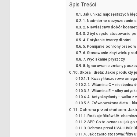
Spis Treści
Jak unikać najczęstszych błę
1. Nadmierne oczyszczanie s
2. Niewłaściwy dobór kosme
3. Zbyt częste stosowanie p
4. Dotykanie twarzy dłońmi
5. Pomijanie ochrony przeci
6. Stosowanie zbyt wielu pro
7. Wyciskanie pryszczy
8. Ignorowanie zmiany posze
Skóra i dieta: Jakie produkty 
1. Kwasy tłuszczowe omega-
2. Witamina C – niezbędna d
3. Witamina E – silny antyo
4. Antyoksydanty – walka z 
5. Zrównoważona dieta – kl
Ochrona przed słońcem: Jakie 
Rodzaje filtrów UV: chemicz
SPF: Co to oznacza i jak go
Ochrona przed UVA i UVB: D
Jak często stosować filtry 